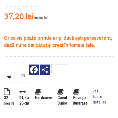
37,20 lei
46,50 lei
Orice vis poate prinde aripi dacă ești perseverent,
dacă nu te dai bătut și crezi în forțele tale.
Facebook
Share
vezi
toate
32
21,5 x
Hardcover
Corint
Povești
detaliile
pagini
28 cm
Junior
ilustrate