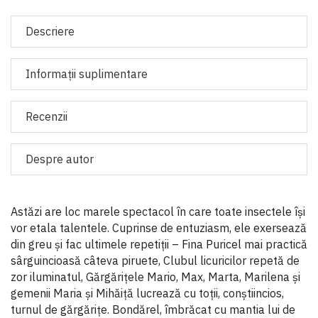
Descriere
Informaţii suplimentare
Recenzii
Despre autor
Astăzi are loc marele spectacol în care toate insectele își
vor etala talentele. Cuprinse de entuziasm, ele exersează
din greu și fac ultimele repetiții – Fina Puricel mai practică
sârguincioasă câteva piruete, Clubul licuricilor repetă de
zor iluminatul, Gărgărițele Mario, Max, Marta, Marilena și
gemenii Maria și Mihăiță lucrează cu toții, conștiincios,
turnul de gărgărițe. Bondărel, îmbrăcat cu mantia lui de