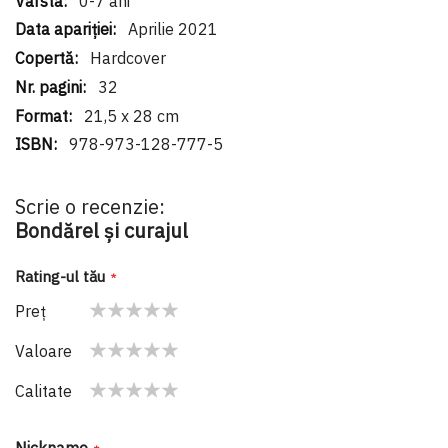
0-7 ani
Aprilie 2021
Hardcover
32
21,5 x 28 cm
978-973-128-777-5
Scrie o recenzie:
Bondărel și curajul
Rating-ul tău
Preţ
1
2
3
4
5
Valoare
star
stars
stars
stars
stars
1
2
3
4
5
Calitate
star
stars
stars
stars
stars
1
2
3
4
5
star
stars
stars
stars
stars
Nickname