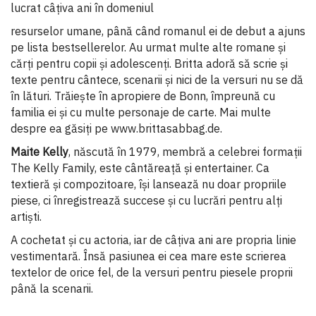
lucrat câțiva ani în domeniul
resurselor umane, până când romanul ei de debut a ajuns
pe lista bestsellerelor. Au urmat multe alte romane și
cărți pentru copii și adolescenți. Britta adoră să scrie și
texte pentru cântece, scenarii și nici de la versuri nu se dă
în lături. Trăiește în apropiere de Bonn, împreună cu
familia ei și cu multe personaje de carte. Mai multe
despre ea găsiți pe www.brittasabbag.de.
Maite Kelly
, născută în 1979, membră a celebrei formații
The Kelly Family, este cântăreață și entertainer. Ca
textieră și compozitoare, își lansează nu doar propriile
piese, ci înregistrează succese și cu lucrări pentru alți
artiști.
A cochetat și cu actoria, iar de câțiva ani are propria linie
vestimentară. Însă pasiunea ei cea mare este scrierea
textelor de orice fel, de la versuri pentru piesele proprii
până la scenarii.