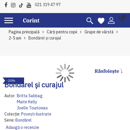
021 319 47 97
Pagina principală
Cărți pentru copii
Grupe de vârstă
2-5 ani
Bondărel și curajul
Skip
Sk
-20%
to
to
Bondărel și curajul
the
th
end
be
Autor:
Britta Sabbag
of
of
Maite Kelly
the
th
Joelle Tourlonias
images
im
Colecție:
Povești ilustrate
gallery
ga
Serie:
Bondărel
Adaugă o recenzie