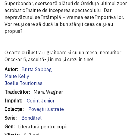
Superbondar, exersează alături de Omiduță ultimul zbor
acrobatic înainte de începerea spectacolului. Dar
neprevăzutul se întâmplă – vremea este împotriva lor.
Vor reuși oare să ducă la bun sfârșit ceea ce și-au
propus?
O carte cu ilustrații grăitoare și cu un mesaj nemuritor:
Orice-ar fi, ascultă-ți inima și crezi în tine!
Informaţii
Britta Sabbag
suplimentare
Maite Kelly
Joelle Tourlonias
Mara Wagner
Corint Junior
Povești ilustrate
Bondărel
Literatură pentru copii