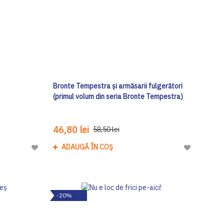
Bronte Tempestra și armăsarii fulgerători
(primul volum din seria Bronte Tempestra)
46,80 lei
58,50 lei
ADAUGĂ ÎN COȘ
Adaugă
Adaugă
la
la
Lista
Lista
de
de
-20%
Dorinte
Dorinte