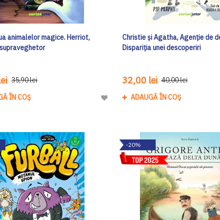
a animalelor magice. Herriot,
Christie și Agatha, Agenție de de
l supraveghetor
Dispariția unei descoperiri
ei
32,00 lei
35,90 lei
40,00 lei
GĂ ÎN COȘ
ADAUGĂ ÎN COȘ
Adaugă
la
Lista
de
-20%
Dorinte