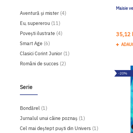
Maisie v
produse
Aventură și mister
4
produse
Eu, supererou
11
produse
Povești ilustrate
4
35,12 l
produse
Smart Age
6
ADAU
produs
Clasici Corint Junior
1
produse
Români de succes
2
-20%
Serie
produs
Bondărel
1
produs
Jurnalul unui câine poznaș
1
produs
Cel mai deștept puști din Univers
1