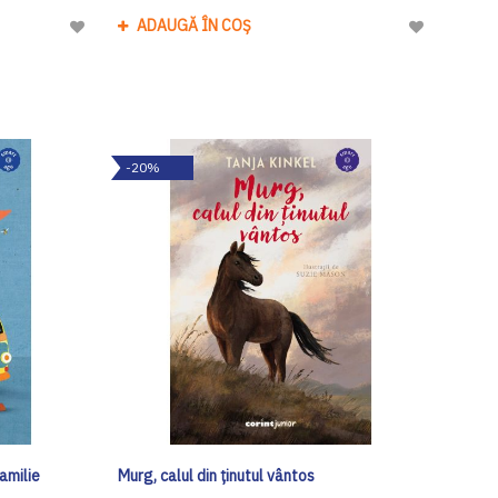
ADAUGĂ ÎN COȘ
Adaugă
Adaugă
la
la
Lista
Lista
de
de
Dorinte
Dorinte
-20%
amilie
Murg, calul din ținutul vântos