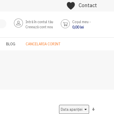
Contact
Intră în contul tău
Coşul meu
Creează cont nou
0,00 lei
BLOG
CANCELARIA CORINT
Setati
ascendent