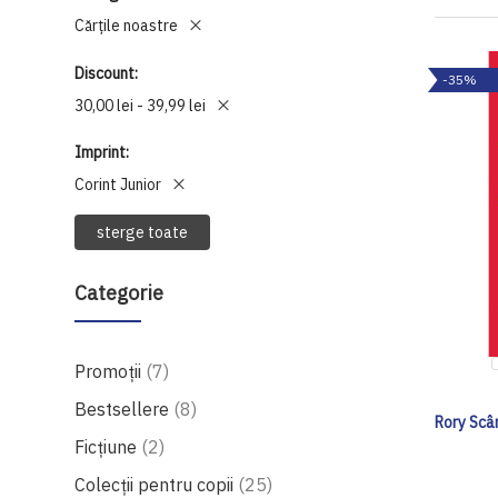
Cărţile noastre
Discount
-35%
30,00 lei - 39,99 lei
Imprint
Corint Junior
sterge toate
Categorie
produse
Promoții
7
produse
Bestsellere
8
Rory Scân
produse
Ficțiune
2
produse
Colecții pentru copii
25