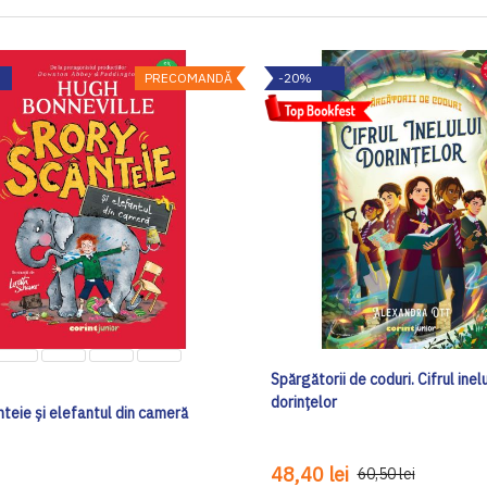
PRECOMANDĂ
-20%
Spărgătorii de coduri. Cifrul inelu
dorințelor
teie și elefantul din cameră
48,40 lei
60,50 lei