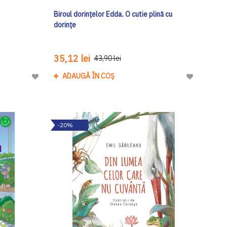
Biroul dorințelor Edda. O cutie plină cu
dorințe
35,12 lei
43,90 lei
ADAUGĂ ÎN COȘ
Adaugă
Adaugă
la
la
Lista
Lista
de
de
-20%
Dorinte
Dorinte