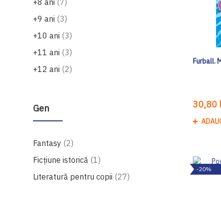
produse
+8 ani
7
produse
+9 ani
3
produse
+10 ani
3
produse
+11 ani
3
Furball. 
produse
+12 ani
2
30,80 l
Gen
ADAU
produse
Fantasy
2
produs
Ficțiune istorică
1
-20%
produse
Literatură pentru copii
27