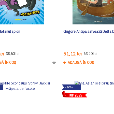
Motanul spion
Grigore Antipa salvează Delta D
ei
51,12 lei
38,50 lei
63,90 lei
GĂ ÎN COȘ
ADAUGĂ ÎN COȘ
Adaugă
la
Lista
de
-20%
Dorinte