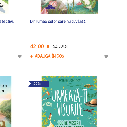
tectivi.
Din lumea celor care nu cuvântă
42,00 lei
52,50 lei
ADAUGĂ ÎN COȘ
Adaugă
Adaugă
la
la
Lista
Lista
de
de
-20%
Dorinte
Dorinte