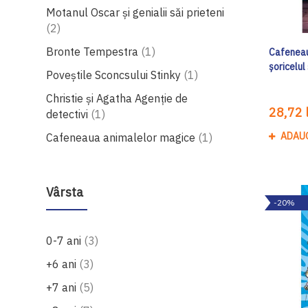
Motanul Oscar și genialii săi prieteni
produse
2
produs
Bronte Tempestra
1
Cafeneau
șoricelu
produs
Poveștile Sconcsului Stinky
1
Christie și Agatha Agenție de
28,72 l
produs
detectivi
1
produs
ADAU
Cafeneaua animalelor magice
1
Vârsta
-20%
produse
0-7 ani
3
produse
+6 ani
3
produse
+7 ani
5