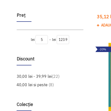
Preţ
35,12 l
ADAU
lei
-
lei
-20%
Discount
produse
30,00 lei
-
39,99 lei
22
produse
40,00 lei
si peste
8
Colecție