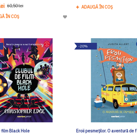
ei
60,50 lei
ADAUGĂ ÎN COȘ
GĂ ÎN COȘ
Adaugă
la
Lista
de
-20%
Dorinte
 film Black Hole
Eroii pesmeților. O aventură de f