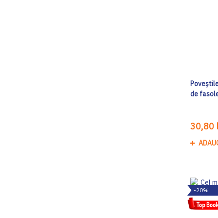
Poveștile
de fasol
30,80 l
ADAU
-20%