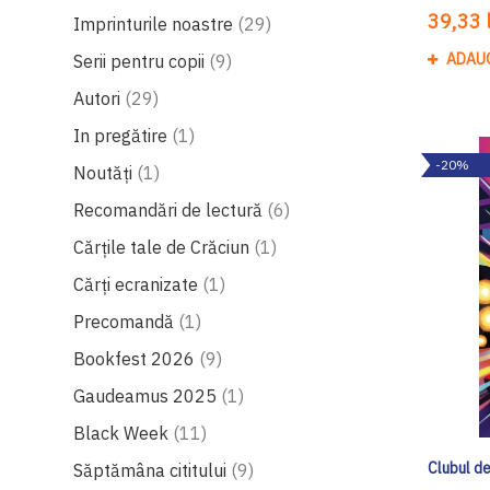
39,33 l
produse
Imprinturile noastre
29
produse
ADAU
Serii pentru copii
9
produse
Autori
29
produs
In pregătire
1
-20%
produs
Noutăți
1
produse
Recomandări de lectură
6
produs
Cărțile tale de Crăciun
1
produs
Cărți ecranizate
1
produs
Precomandă
1
produse
Bookfest 2026
9
produs
Gaudeamus 2025
1
produse
Black Week
11
produse
Clubul de
Săptămâna cititului
9