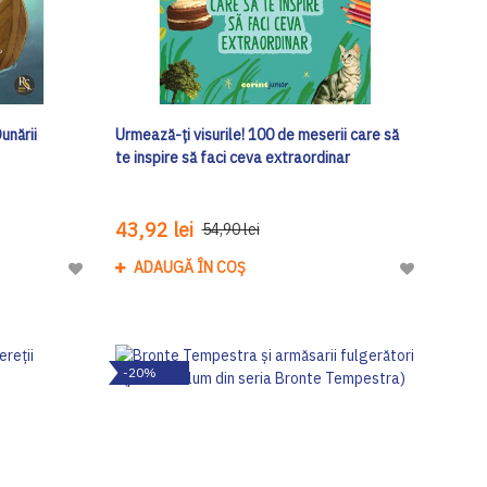
unării
Urmează-ți visurile! 100 de meserii care să
te inspire să faci ceva extraordinar
43,92 lei
54,90 lei
ADAUGĂ ÎN COȘ
Adaugă
Adaugă
la
la
Lista
Lista
de
de
-20%
Dorinte
Dorinte