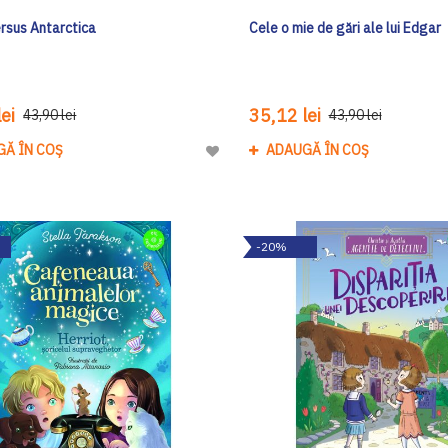
ersus Antarctica
Cele o mie de gări ale lui Edgar
ei
35,12 lei
43,90 lei
43,90 lei
GĂ ÎN COȘ
ADAUGĂ ÎN COȘ
Adaugă
la
Lista
de
-20%
Dorinte