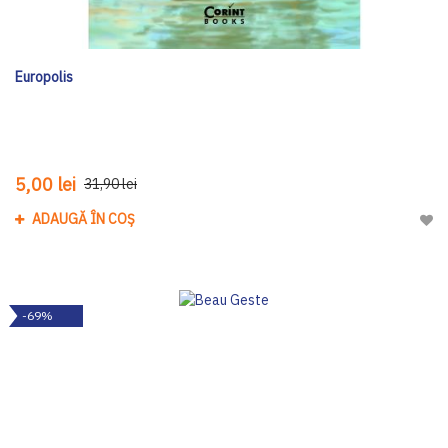
Europolis
5,00 lei
31,90 lei
ADAUGĂ ÎN COȘ
Adau
-69%