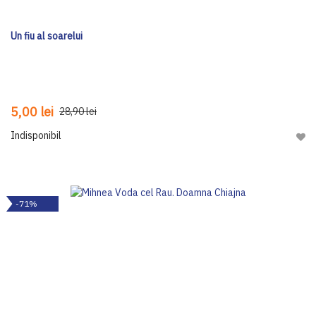
Un fiu al soarelui
5,00 lei
28,90 lei
Indisponibil
Adau
-71%