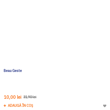
Beau Geste
10,00 lei
31,90 lei
ADAUGĂ ÎN COȘ
Adau