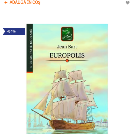
ADAUGĂ ÎN COȘ
Adau
-84%