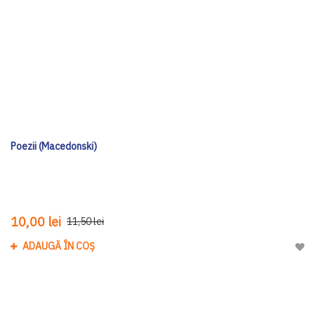
Poezii (Macedonski)
10,00 lei
11,50 lei
ADAUGĂ ÎN COȘ
Adau