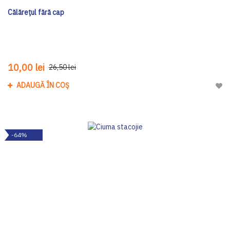
Călărețul fără cap
10,00 lei
26,50 lei
ADAUGĂ ÎN COȘ
Adau
-64%