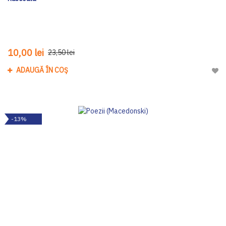
10,00 lei
23,50 lei
ADAUGĂ ÎN COȘ
Adau
-13%