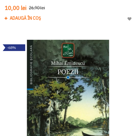
10,00 lei
26,90 lei
ADAUGĂ ÎN COȘ
Adau
-68%