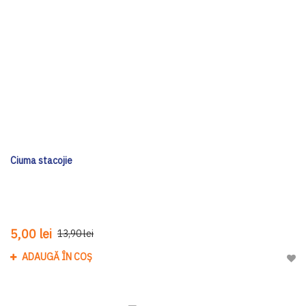
Ciuma stacojie
5,00 lei
13,90 lei
ADAUGĂ ÎN COȘ
Adau