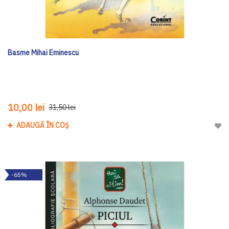
Basme Mihai Eminescu
10,00 lei
31,50 lei
ADAUGĂ ÎN COȘ
Adau
-65%