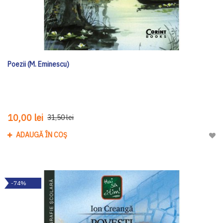
Poezii (M. Eminescu)
10,00 lei
31,50 lei
ADAUGĂ ÎN COȘ
Adau
-74%