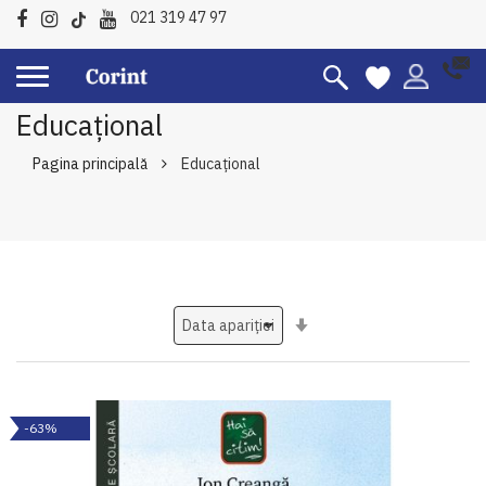
021 319 47 97
Educațional
Pagina principală
Educațional
Setati
ascendent
-63%