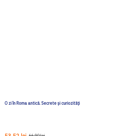
O zi în Roma antică. Secrete şi curiozităţi
53,52 lei
66,90 lei