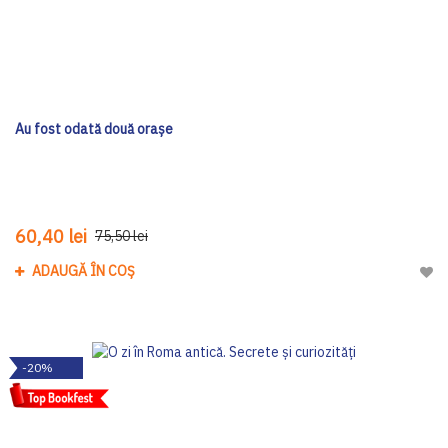
Au fost odată două orașe
60,40 lei
75,50 lei
ADAUGĂ ÎN COȘ
Adau
-20%