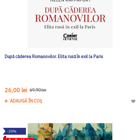
După căderea Romanovilor. Elita rusă în exil la Paris
26,00 lei
69,90 lei
ADAUGĂ ÎN COȘ
Adau
-20%