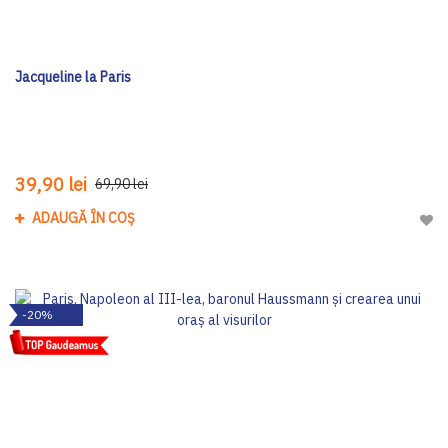
Jacqueline la Paris
39,90 lei
69,90 lei
ADAUGĂ ÎN COȘ
Adau
-20%