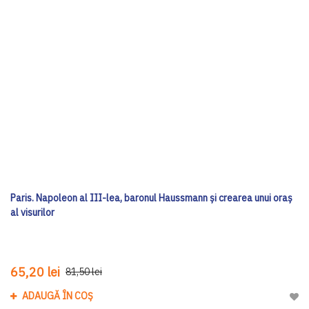
Paris. Napoleon al III-lea, baronul Haussmann și crearea unui oraș
al visurilor
65,20 lei
81,50 lei
ADAUGĂ ÎN COȘ
Adau