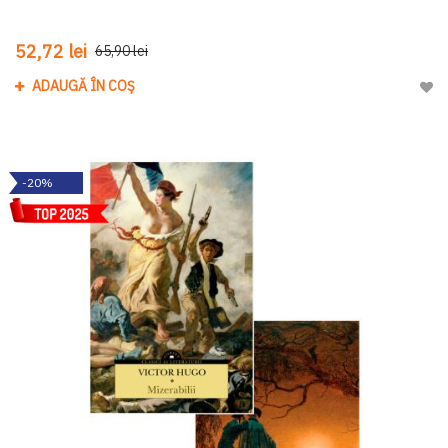
52,72 lei
65,90 lei
ADAUGĂ ÎN COȘ
Adau
-20%