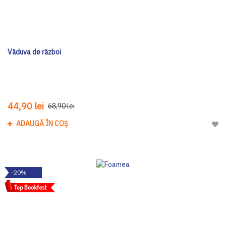
Văduva de război
44,90 lei
68,90 lei
ADAUGĂ ÎN COȘ
Adau
-20%