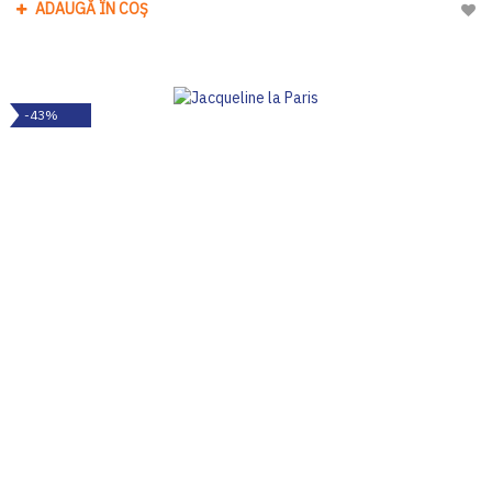
ADAUGĂ ÎN COȘ
Adau
-43%