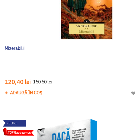
Mizerabilii
120,40 lei
150,50 lei
ADAUGĂ ÎN COȘ
Adau
-38%