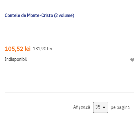
Contele de Monte-Cristo (2 volume)
105,52 lei
131,90 lei
Indisponibil
Adau
Afișează
pe pagină