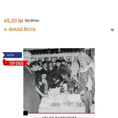
65,20 lei
81,50 lei
ADAUGĂ ÎN COȘ
Adau
-63%