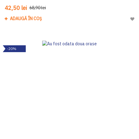
42,50 lei
68,90 lei
ADAUGĂ ÎN COȘ
Adau
-20%