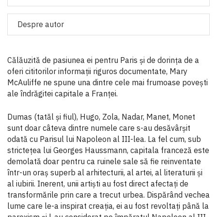
Despre autor
Călăuzită de pasiunea ei pentru Paris și de dorința de a
oferi cititorilor informații riguros documentate, Mary
McAuliffe ne spune una dintre cele mai frumoase povești
ale îndrăgitei capitale a Franței.
Dumas (tatăl și fiul), Hugo, Zola, Nadar, Manet, Monet
sunt doar câteva dintre numele care s-au desăvârșit
odată cu Parisul lui Napoleon al III-lea. La fel cum, sub
strictețea lui Georges Haussmann, capitala franceză este
demolată doar pentru ca ruinele sale să fie reinventate
într-un oraș superb al arhitecturii, al artei, al literaturii și
al iubirii. Inerent, unii artiști au fost direct afectați de
transformările prin care a trecut urbea. Dispărând vechea
lume care le-a inspirat creația, ei au fost revoltați până la
paroxism și l-au considerat pe împăratul Napoleon al III-