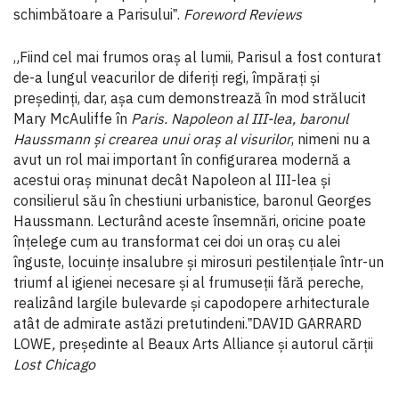
schimbătoare a Parisuluiˮ.
Foreword Reviews
„Fiind cel mai frumos oraș al lumii, Parisul a fost conturat
de-a lungul veacurilor de diferiți regi, împărați și
președinți, dar, așa cum demonstrează în mod strălucit
Mary McAuliffe în
Paris. Napoleon al III-lea, baronul
Haussmann și crearea unui oraș al visurilor
, nimeni nu a
avut un rol mai important în configurarea modernă a
acestui oraș minunat decât Napoleon al III-lea și
consilierul său în chestiuni urbanistice, baronul Georges
Haussmann. Lecturând aceste însemnări, oricine poate
înțelege cum au transformat cei doi un oraș cu alei
înguste, locuințe insalubre și mirosuri pestilențiale într-un
triumf al igienei necesare și al frumuseții fără pereche,
realizând largile bulevarde și capodopere arhitecturale
atât de admirate astăzi pretutindeni.ˮDAVID GARRARD
LOWE
,
președinte al Beaux Arts Alliance și autorul cărții
Lost Chicago