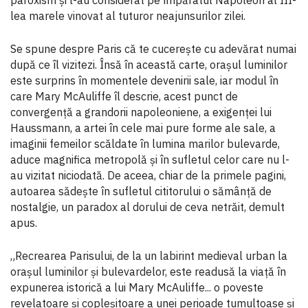
lea marele vinovat al tuturor neajunsurilor zilei.
Se spune despre Paris că te cucerește cu adevărat numai
după ce îl vizitezi. Însă în această carte, orașul luminilor
este surprins în momentele devenirii sale, iar modul în
care Mary McAuliffe îl descrie, acest punct de
convergență a grandorii napoleoniene, a exigenței lui
Haussmann, a artei în cele mai pure forme ale sale, a
imaginii femeilor scăldate în lumina marilor bulevarde,
aduce magnifica metropolă și în sufletul celor care nu l-
au vizitat niciodată. De aceea, chiar de la primele pagini,
autoarea sădește în sufletul cititorului o sămânță de
nostalgie, un paradox al dorului de ceva netrăit, demult
apus.
„Recrearea Parisului, de la un labirint medieval urban la
orașul luminilor și bulevardelor, este readusă la viață în
expunerea istorică a lui Mary McAuliffe... o poveste
revelatoare și copleșitoare a unei perioade tumultoase și