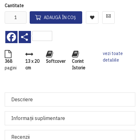
Cantitate
ADAUGĂ ÎN COȘ
Facebook
Share
vezi toate
detaliile
368
13 x 20
Softcover
Corint
pagini
cm
Istorie
Descriere
Informaţii suplimentare
Recenzii