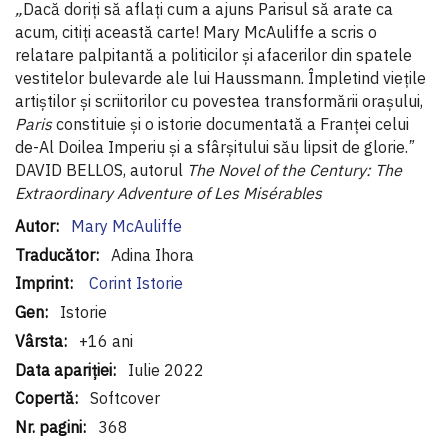
„
Dacă doriți să aflați cum a ajuns Parisul să arate ca
acum, citiți această carte! Mary McAuliffe a scris o
relatare palpitantă a politicilor și afacerilor din spatele
vestitelor bulevarde ale lui Haussmann. Împletind viețile
artiștilor și scriitorilor cu povestea transformării orașului,
Paris
constituie și o istorie documentată a Franței celui
de-Al Doilea Imperiu și a sfârșitului său lipsit de glorie.
ˮ
DAVID BELLOS, autorul
The Novel of the Century: The
Extraordinary Adventure of Les Misérables
Informaţii
Mary McAuliffe
suplimentare
Adina Ihora
Corint Istorie
Istorie
+16 ani
Iulie 2022
Softcover
368