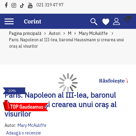
021 319 47 97
Pagina principală
Autori
M
Mary McAuliffe
Paris. Napoleon al III-lea, baronul Haussmann și crearea unui
oraș al visurilor
Skip
Sk
-20%
to
to
Paris. Napoleon al III-lea, baronul
the
th
Haussmann și crearea unui oraș al
end
be
of
of
visurilor
the
th
images
im
Autor:
Mary McAuliffe
gallery
ga
Adaugă o recenzie