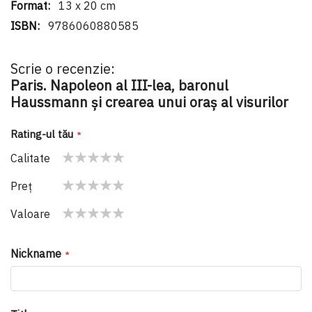
13 x 20 cm
9786060880585
Scrie o recenzie:
Paris. Napoleon al III-lea, baronul
Haussmann și crearea unui oraș al visurilor
Rating-ul tău
Calitate
1
2
3
4
5
Preţ
star
stars
stars
stars
stars
1
2
3
4
5
Valoare
star
stars
stars
stars
stars
1
2
3
4
5
star
stars
stars
stars
stars
Nickname