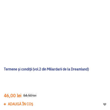
Termene și condiții (vol.2 din Miliardarii de la Dreamland)
46,00 lei
84,50 lei
ADAUGĂ ÎN COȘ
Adau