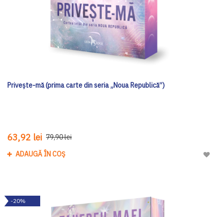
Privește-mă (prima carte din seria „Noua Republică”)
63,92 lei
79,90 lei
ADAUGĂ ÎN COȘ
Adau
-20%