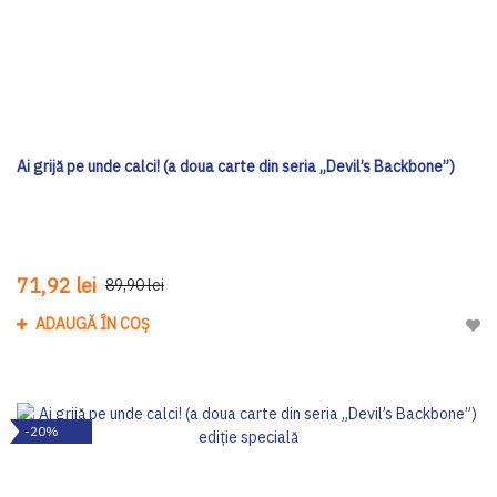
Ai grijă pe unde calci! (a doua carte din seria „Devil’s Backbone”)
71,92 lei
89,90 lei
ADAUGĂ ÎN COȘ
Adau
-20%