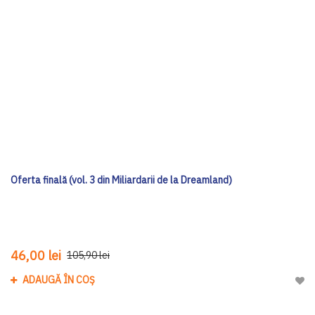
Oferta finală (vol. 3 din Miliardarii de la Dreamland)
46,00 lei
105,90 lei
ADAUGĂ ÎN COȘ
Adau