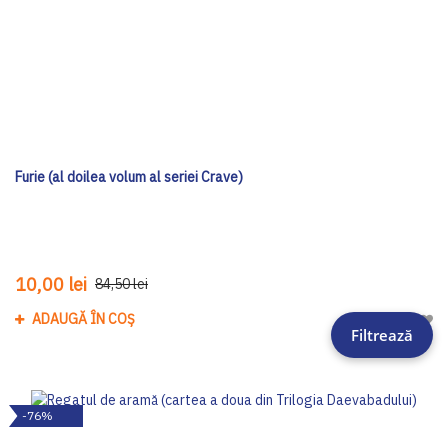
Furie (al doilea volum al seriei Crave)
10,00 lei
84,50 lei
ADAUGĂ ÎN COȘ
Adau
Filtrează
-76%