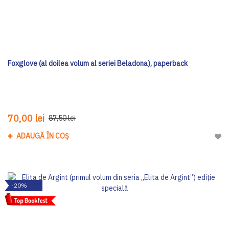
Foxglove (al doilea volum al seriei Beladona), paperback
70,00 lei
87,50 lei
ADAUGĂ ÎN COȘ
Adau
-20%