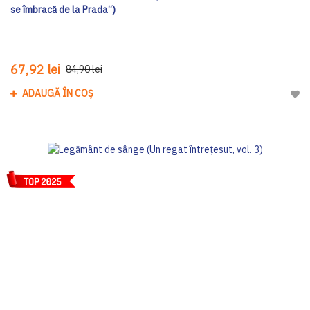
se îmbracă de la Prada”)
67,92 lei
84,90 lei
ADAUGĂ ÎN COȘ
Adau