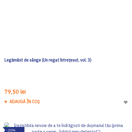
Legământ de sânge (Un regat întrețesut, vol. 3)
79,50 lei
ADAUGĂ ÎN COȘ
Adau
-20%