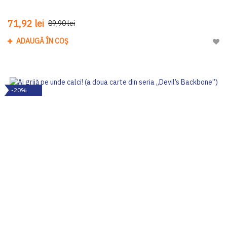
71,92 lei
89,90 lei
ADAUGĂ ÎN COȘ
Adau
-20%