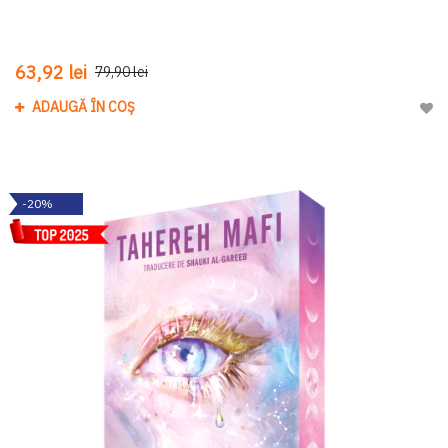
63,92 lei
79,90 lei
ADAUGĂ ÎN COȘ
Adau
-20%