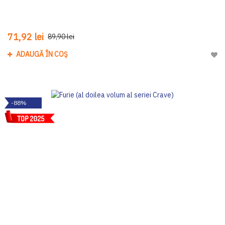
71,92 lei
89,90 lei
ADAUGĂ ÎN COȘ
Adau
-88%