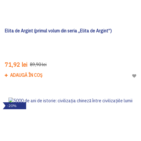
Elita de Argint (primul volum din seria „Elita de Argint”)
71,92 lei
89,90 lei
ADAUGĂ ÎN COȘ
Adau
-20%