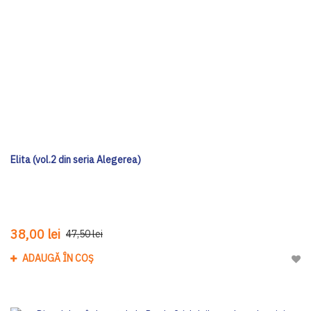
Elita (vol.2 din seria Alegerea)
38,00 lei
47,50 lei
ADAUGĂ ÎN COȘ
Adau