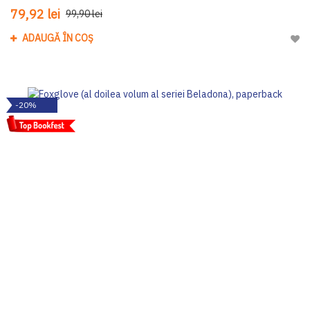
79,92 lei
99,90 lei
ADAUGĂ ÎN COȘ
Adau
-20%