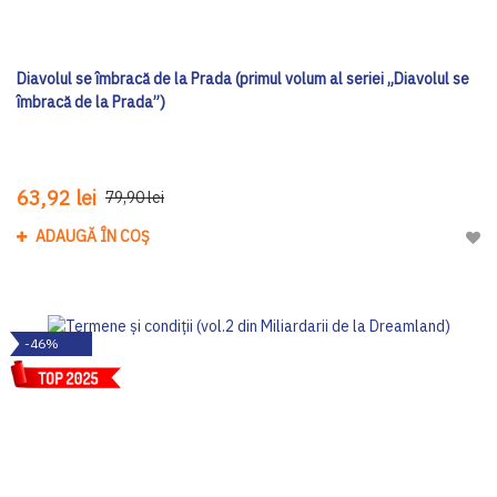
Diavolul se îmbracă de la Prada (primul volum al seriei „Diavolul se
îmbracă de la Prada”)
63,92 lei
79,90 lei
ADAUGĂ ÎN COȘ
Adau
-46%