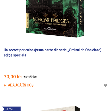
Un secret periculos (prima carte din serie „Ordinul de Obsidian”)
ediţie specială
70,00 lei
87,50 lei
ADAUGĂ ÎN COȘ
Adau
-20%