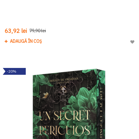
63,92 lei
79,90 lei
ADAUGĂ ÎN COȘ
Adau
-20%