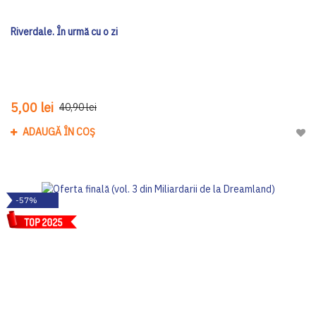
Riverdale. În urmă cu o zi
5,00 lei
40,90 lei
ADAUGĂ ÎN COȘ
Adau
-57%