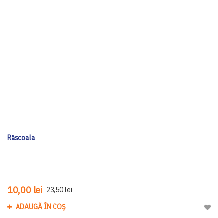
Răscoala
10,00 lei
23,50 lei
ADAUGĂ ÎN COȘ
Adau