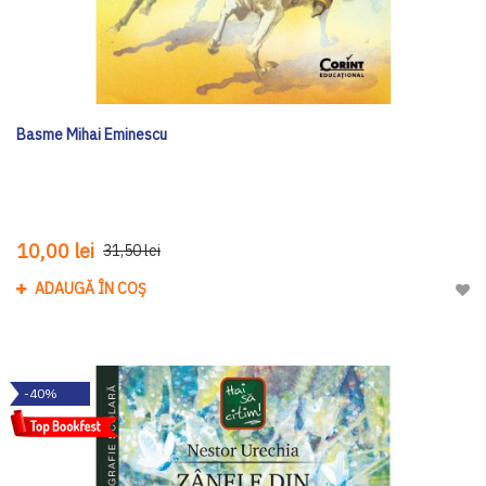
Basme Mihai Eminescu
10,00 lei
31,50 lei
ADAUGĂ ÎN COȘ
Adau
-40%