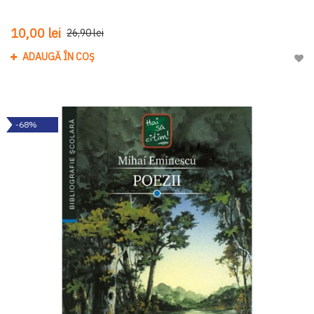
10,00 lei
26,90 lei
ADAUGĂ ÎN COȘ
Adau
-68%