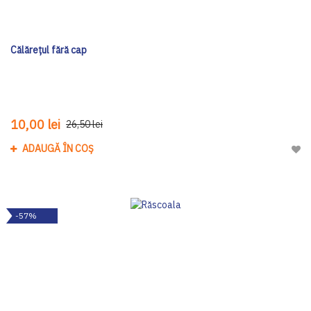
Călărețul fără cap
10,00 lei
26,50 lei
ADAUGĂ ÎN COȘ
Adau
-57%