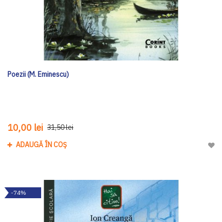
Poezii (M. Eminescu)
10,00 lei
31,50 lei
ADAUGĂ ÎN COȘ
Adau
-74%