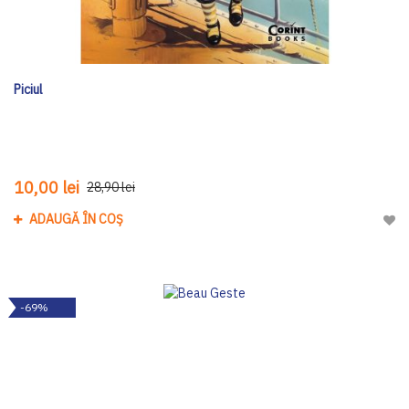
Piciul
10,00 lei
28,90 lei
ADAUGĂ ÎN COȘ
Adau
-69%