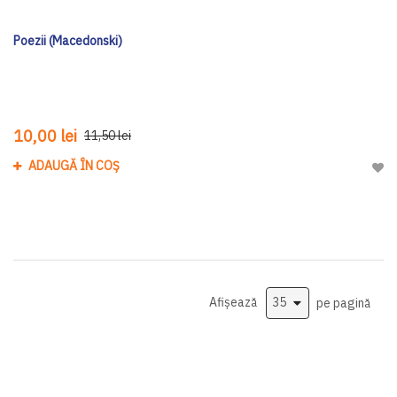
Poezii (Macedonski)
10,00 lei
11,50 lei
ADAUGĂ ÎN COȘ
Adau
Afișează
pe pagină