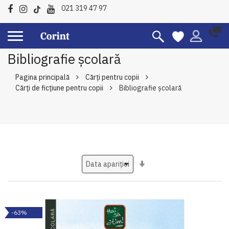
021 319 47 97
Bibliografie școlară
Pagina principală
Cărți pentru copii
Cărți de ficțiune pentru copii
Bibliografie școlară
Setati
ascendent
-63%