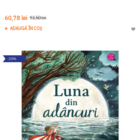
60,78 lei
93,50 lei
ADAUGĂ ÎN COȘ
Adau
-20%