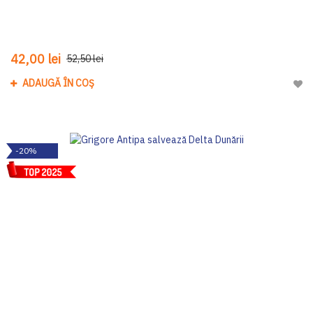
42,00 lei
52,50 lei
ADAUGĂ ÎN COȘ
Adau
-20%