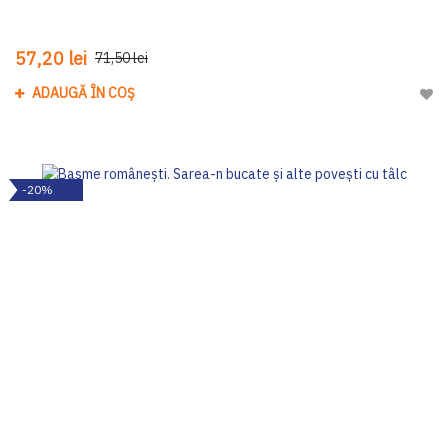
57,20 lei
71,50 lei
ADAUGĂ ÎN COȘ
Adau
-20%