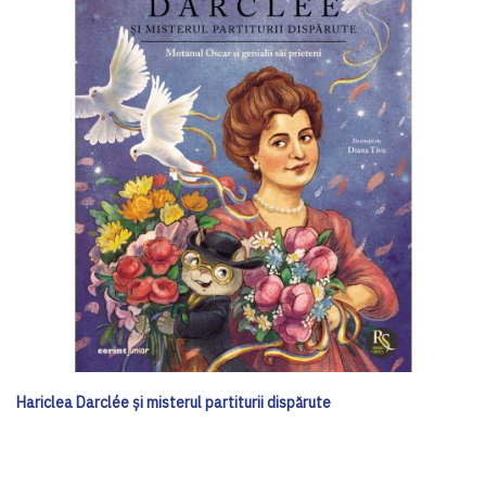
Hariclea Darclée și misterul partiturii dispărute