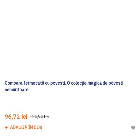
Comoara fermecată cu povești. O colecție magică de povești
nemuritoare
96,72 lei
120,90 lei
ADAUGĂ ÎN COȘ
Adau