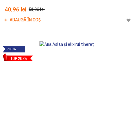
40,96 lei
51,20 lei
ADAUGĂ ÎN COȘ
Adau
-20%