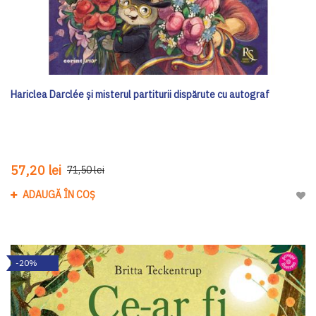
Hariclea Darclée și misterul partiturii dispărute cu autograf
57,20 lei
71,50 lei
ADAUGĂ ÎN COȘ
Adau
-20%