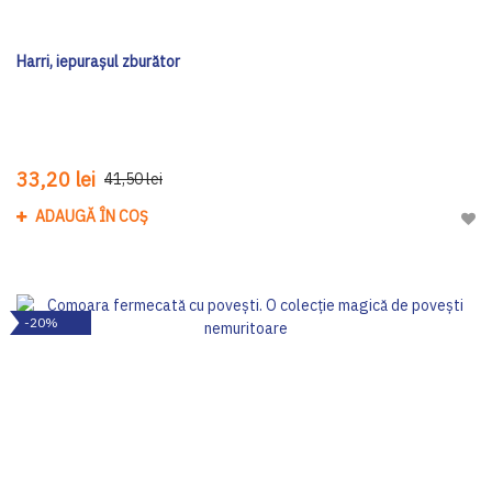
Harri, iepurașul zburător
33,20 lei
41,50 lei
ADAUGĂ ÎN COȘ
Adau
-20%