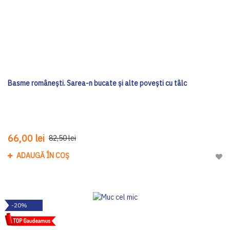
Basme românești. Sarea-n bucate și alte povești cu tâlc
66,00 lei
82,50 lei
ADAUGĂ ÎN COȘ
Adau
-20%