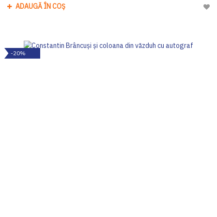
ADAUGĂ ÎN COȘ
Adau
-20%