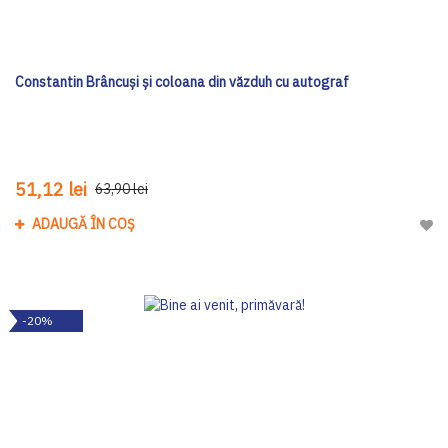
Constantin Brâncuși și coloana din văzduh cu autograf
51,12 lei
63,90 lei
ADAUGĂ ÎN COȘ
Adau
-20%