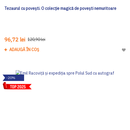
Tezaurul cu povești. O colecție magică de povești nemuritoare
96,72 lei
120,90 lei
ADAUGĂ ÎN COȘ
Adau
-20%