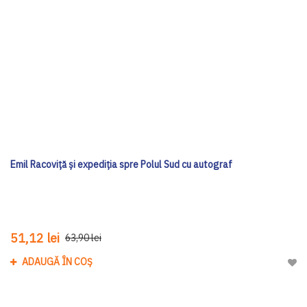
Emil Racoviță și expediția spre Polul Sud cu autograf
51,12 lei
63,90 lei
ADAUGĂ ÎN COȘ
Adau