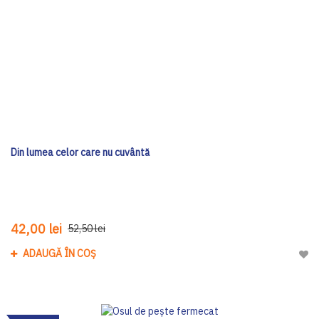
Din lumea celor care nu cuvântă
42,00 lei
52,50 lei
ADAUGĂ ÎN COȘ
Adau