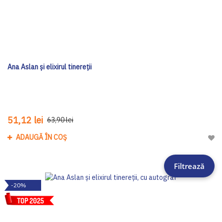
Ana Aslan și elixirul tinereții
51,12 lei
63,90 lei
ADAUGĂ ÎN COȘ
Adau
Filtrează
-20%