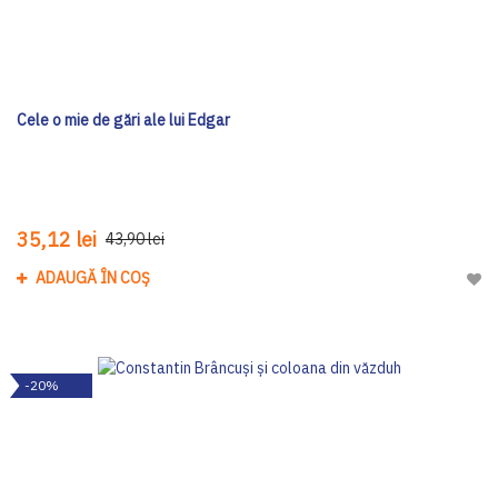
Cele o mie de gări ale lui Edgar
35,12 lei
43,90 lei
ADAUGĂ ÎN COȘ
Adau
-20%