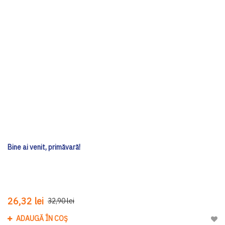
Bine ai venit, primăvară!
26,32 lei
32,90 lei
ADAUGĂ ÎN COȘ
Adau