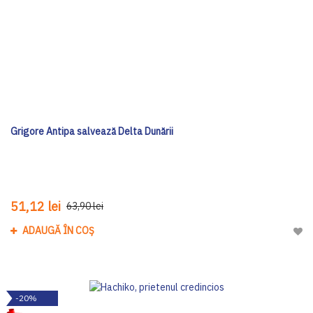
Grigore Antipa salvează Delta Dunării
51,12 lei
63,90 lei
ADAUGĂ ÎN COȘ
Adau
-20%