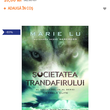
ADAUGĂ ÎN COȘ
Adau
-83%