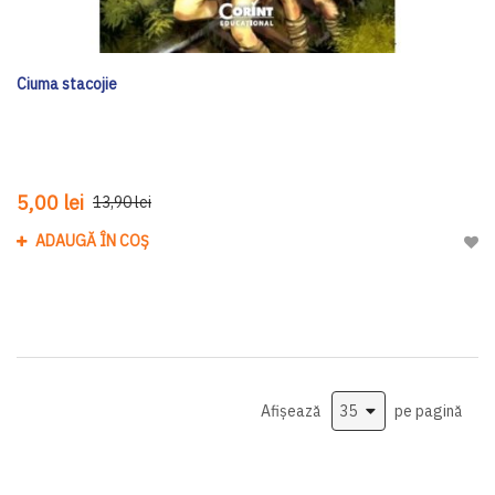
Ciuma stacojie
5,00 lei
13,90 lei
ADAUGĂ ÎN COȘ
Adau
Afișează
pe pagină