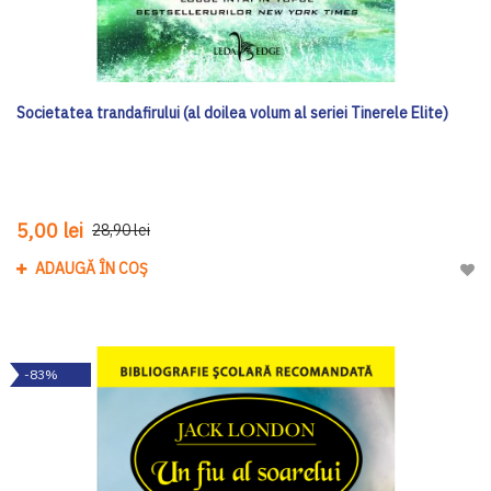
Societatea trandafirului (al doilea volum al seriei Tinerele Elite)
5,00 lei
28,90 lei
ADAUGĂ ÎN COȘ
Adau
-83%