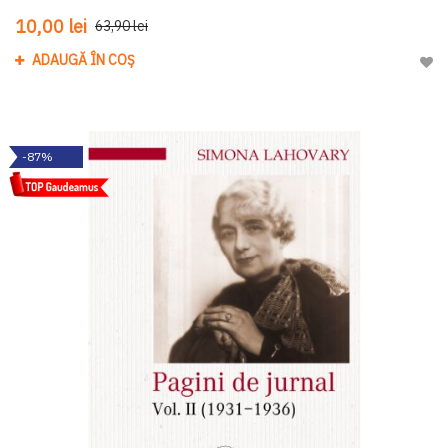
10,00 lei
63,90 lei
ADAUGĂ ÎN COȘ
Adau
-87%