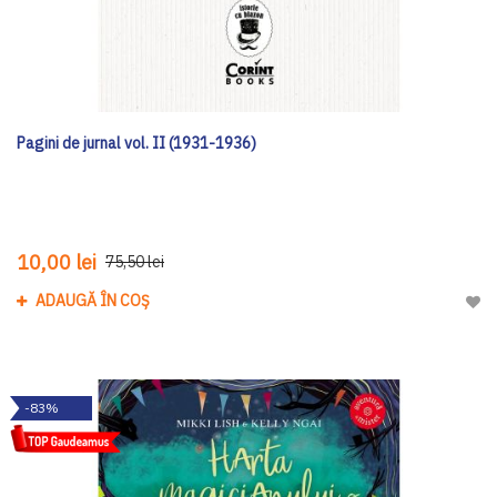
Pagini de jurnal vol. II (1931-1936)
10,00 lei
75,50 lei
ADAUGĂ ÎN COȘ
Adau
-83%