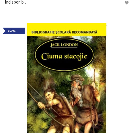
Indisponibil
Adau
-64%