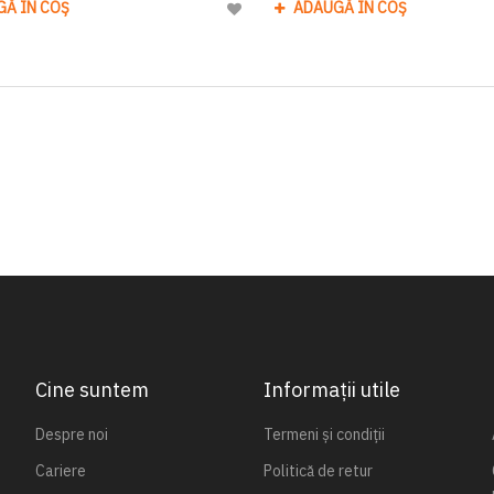
GĂ ÎN COȘ
ADAUGĂ ÎN COȘ
Adaugă
la
Lista
de
Dorinte
Cine suntem
Informații utile
Despre noi
Termeni și condiții
Cariere
Politică de retur