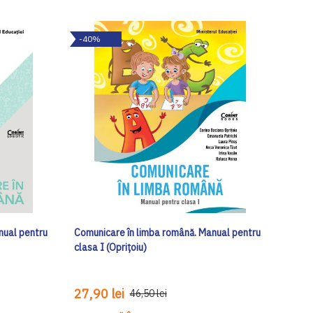
-40%
nual pentru
Comunicare în limba română. Manual pentru
clasa I (Oprițoiu)
27,90 lei
46,50 lei