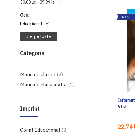
30,00 lei - 39,99 lei
Gen
-40%
Educațional
sterge toate
Categorie
produse
Manuale clasa I
2
produs
Manuale clasa a VI-a
1
Informati
VI-a
Imprint
22,74 l
produse
Corint Educaţional
3