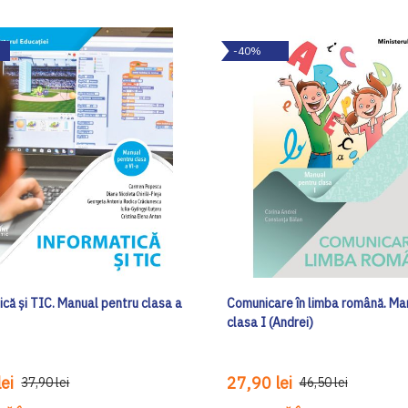
-40%
că şi TIC. Manual pentru clasa a
Comunicare în limba română. Ma
clasa I (Andrei)
ei
27,90 lei
37,90 lei
46,50 lei