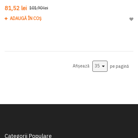
81,52 lei
101,90 lei
ADAUGĂ ÎN COȘ
Adau
Afișează
pe pagină
Categorii Populare