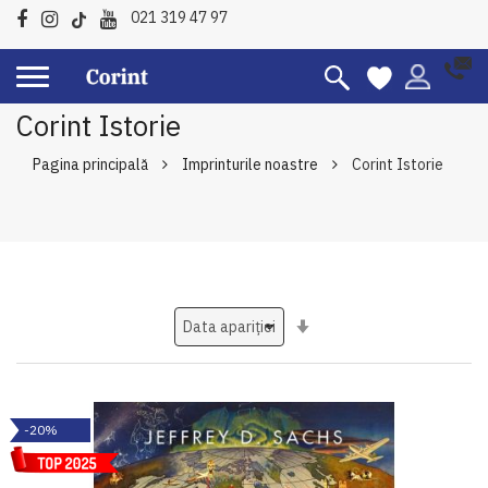
021 319 47 97
Corint Istorie
Pagina principală
Imprinturile noastre
Corint Istorie
Setati
ascendent
-20%