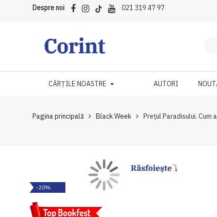
Despre noi
021 319 47 97
CĂRȚILE NOASTRE
AUTORI
NOUT
Pagina principală
Black Week
Prețul Paradisului. Cum
Skip
Skip
-20%
to
to
the
the
end
beginning