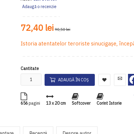
Adaugă o recenzie
72,40 lei
90,50 lei
Istoria atentatelor teroriste sinucigașe, înce
Cantitate
ADAUGĂ ÎN COȘ
656
pagini
13 x 20 cm
Softcover
Corint Istorie
mentare
Recenzii
Despre autor