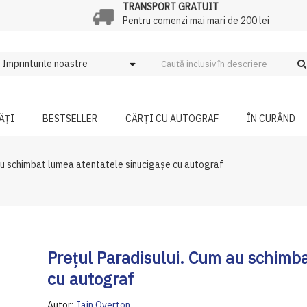
TRANSPORT GRATUIT
Pentru comenzi mai mari de 200 lei
ĂȚI
BESTSELLER
CĂRȚI CU AUTOGRAF
ÎN CURÂND
 au schimbat lumea atentatele sinucigașe cu autograf
Prețul Paradisului. Cum au schimb
cu autograf
Autor:
Iain Overton