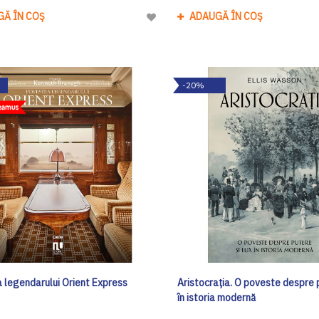
GĂ ÎN COȘ
ADAUGĂ ÎN COȘ
Adaugă
la
Lista
de
-20%
Dorinte
 legendarului Orient Express
Aristocrația. O poveste despre p
în istoria modernă