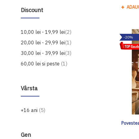
ADAU
Discount
produse
10,00 lei
-
19,99 lei
2
-20%
produs
20,00 lei
-
29,99 lei
1
produse
30,00 lei
-
39,99 lei
3
produs
60,00 lei
si peste
1
Vârsta
produse
+16 ani
5
Povestea
Gen