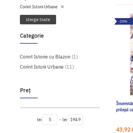
Corint Istorii Urbane
sterge toate
-20%
Categorie
produs
Corint Istorie cu Blazon
1
produse
Corint Istorii Urbane
11
Preţ
Însemnări
prilejul 
lei
-
lei
43,92 l