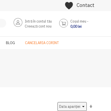
Contact
Intră în contul tău
Coşul meu
Creează cont nou
0,00 lei
BLOG
CANCELARIA CORINT
Setati
ascendent