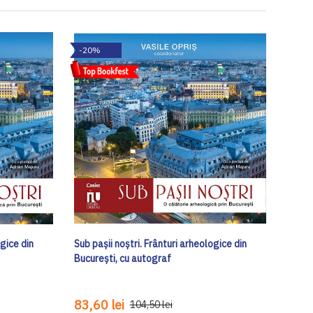
-20%
ogice din
Sub pașii noștri. Frânturi arheologice din
București, cu autograf
83,60 lei
104,50 lei