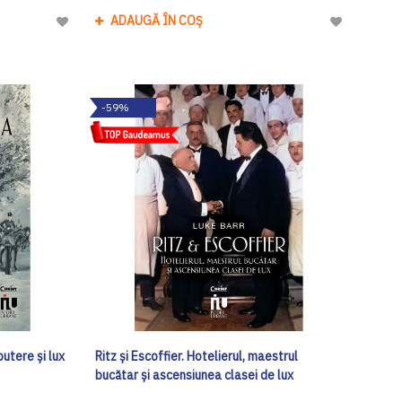
ADAUGĂ ÎN COȘ
Adaugă
Adaugă
la
la
Lista
Lista
de
de
-59%
Dorinte
Dorinte
utere și lux
Ritz și Escoffier. Hotelierul, maestrul
bucătar și ascensiunea clasei de lux