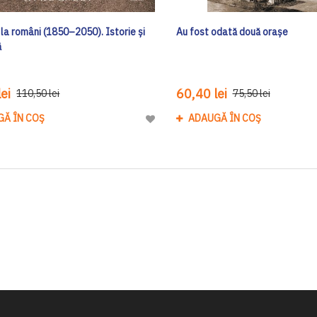
 la români (1850–2050). Istorie și
Au fost odată două orașe
ă
ei
60,40 lei
110,50 lei
75,50 lei
GĂ ÎN COȘ
ADAUGĂ ÎN COȘ
Adaugă
la
Lista
de
Dorinte