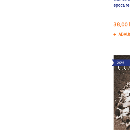
epoca reg
38,00 l
ADAU
-20%