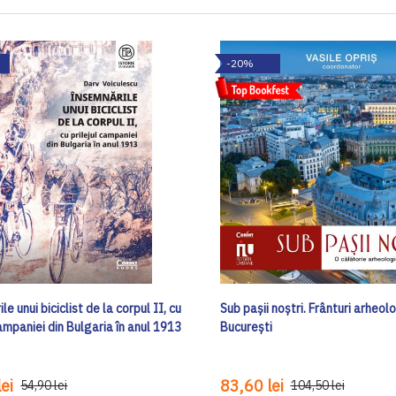
-20%
le unui biciclist de la corpul II, cu
Sub pașii noștri. Frânturi arheol
campaniei din Bulgaria în anul 1913
București
ei
83,60 lei
54,90 lei
104,50 lei