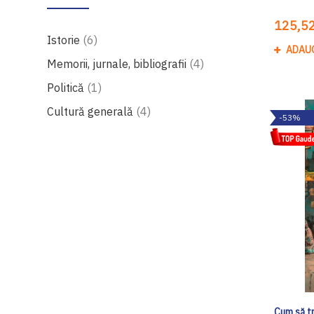
125,52
produse
Istorie
6
ADAU
produse
Memorii, jurnale, bibliografii
4
produs
Politică
1
produse
Cultură generală
4
-53%
Cum să tr