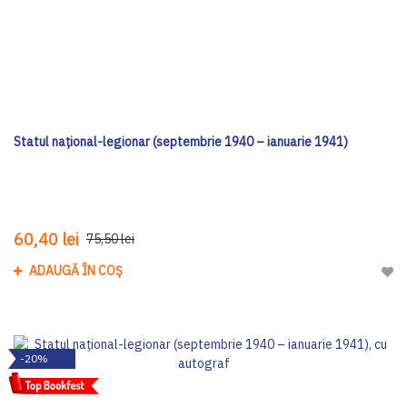
Statul național-legionar (septembrie 1940 – ianuarie 1941)
60,40 lei
75,50 lei
ADAUGĂ ÎN COȘ
Adau
-20%