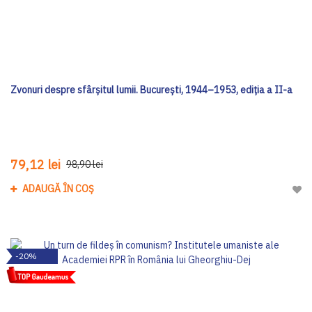
Zvonuri despre sfârșitul lumii. București, 1944–1953, ediția a II-a
79,12 lei
98,90 lei
ADAUGĂ ÎN COȘ
Adau
-20%