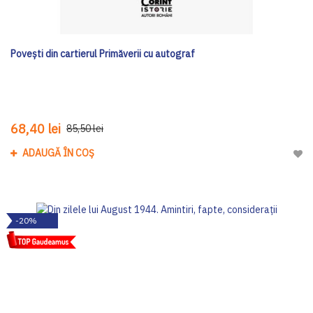
Povești din cartierul Primăverii cu autograf
68,40 lei
85,50 lei
ADAUGĂ ÎN COȘ
Adau
-20%