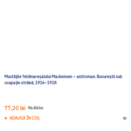
Mustățile feldmareșalului Mackensen – antiroman. Bucureștii sub
ocupație străină, 1916–1918
77,20 lei
96,50 lei
ADAUGĂ ÎN COȘ
Adau