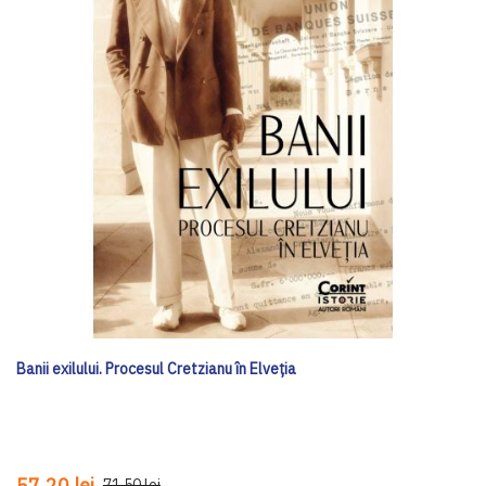
Banii exilului. Procesul Cretzianu în Elveția
57,20 lei
71,50 lei