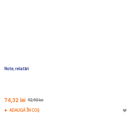
Note, relatări
74,32 lei
92,90 lei
ADAUGĂ ÎN COȘ
Adau