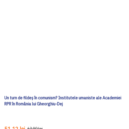
Un turn de fildeș în comunism? Institutele umaniste ale Academiei
RPR în România lui Gheorghiu-Dej
51,12 lei
63,90 lei