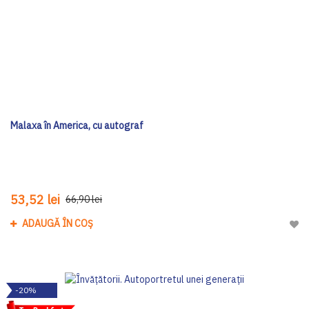
Malaxa în America, cu autograf
53,52 lei
66,90 lei
ADAUGĂ ÎN COȘ
Adau
-20%