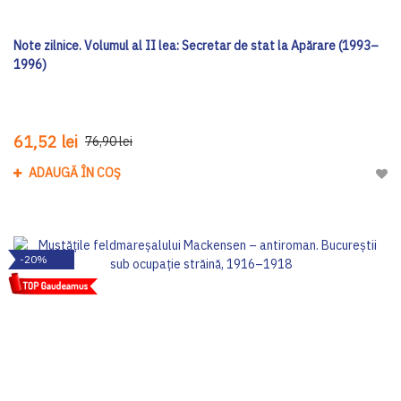
Note zilnice. Volumul al II lea: Secretar de stat la Apărare (1993–
1996)
61,52 lei
76,90 lei
ADAUGĂ ÎN COȘ
Adau
-20%