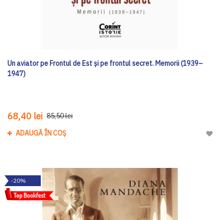
Un aviator pe Frontul de Est și pe frontul secret. Memorii (1939–
1947)
68,40 lei
85,50 lei
ADAUGĂ ÎN COȘ
Adau
-20%