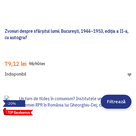
Zvonuri despre sfârșitul lumii. București, 1944–1953, ediția a II-a,
cu autograf
79,12 lei
98,90 lei
Indisponibil
Adau
Filtrează
-20%