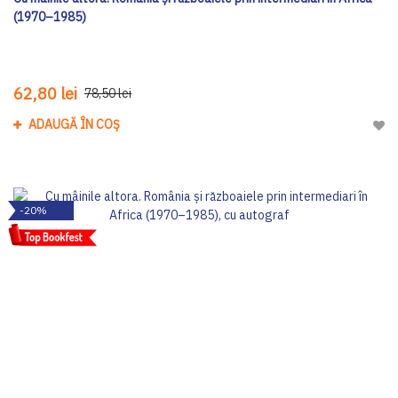
(1970–1985)
62,80 lei
78,50 lei
ADAUGĂ ÎN COȘ
Adau
-20%