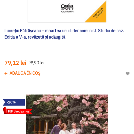
Lucrețiu Pătrășcanu – moartea unui lider comunist. Studiu de caz.
Ediția a V-a, revăzută și adăugită
79,12 lei
98,90 lei
ADAUGĂ ÎN COȘ
Adau
-20%