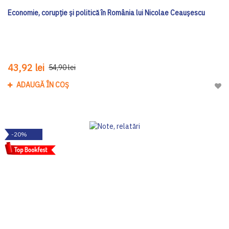
Economie, corupție și politică în România lui Nicolae Ceaușescu
43,92 lei
54,90 lei
ADAUGĂ ÎN COȘ
Adau
-20%