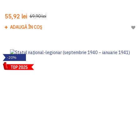
55,92 lei
69,90 lei
ADAUGĂ ÎN COȘ
Adau
-20%