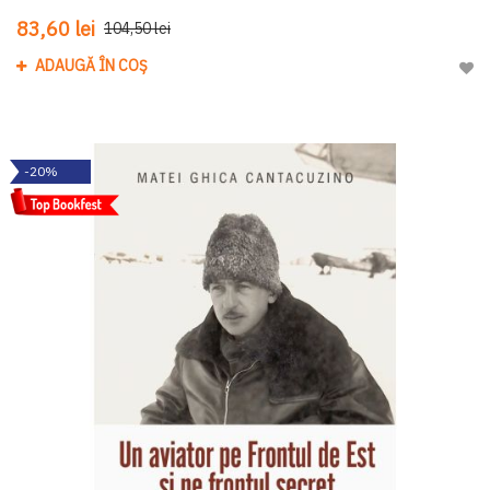
83,60 lei
104,50 lei
ADAUGĂ ÎN COȘ
Adau
-20%