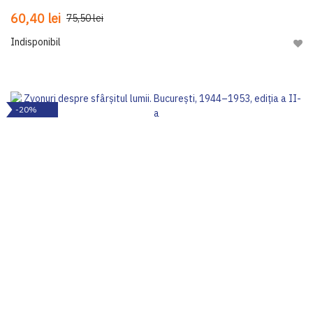
60,40 lei
75,50 lei
Indisponibil
Adau
-20%