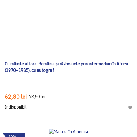
Cu mâinile altora. România și războaiele prin intermediari în Africa
(1970–1985), cu autograf
62,80 lei
78,50 lei
Indisponibil
Adau
-20%