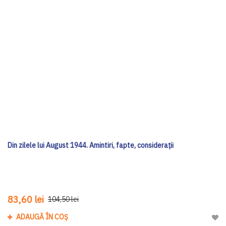
Din zilele lui August 1944. Amintiri, fapte, considerații
83,60 lei
104,50 lei
ADAUGĂ ÎN COȘ
Adau