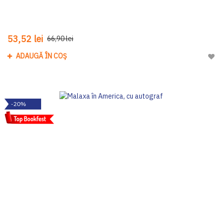
53,52 lei
66,90 lei
ADAUGĂ ÎN COȘ
Adau
-20%