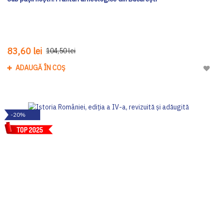
83,60 lei
104,50 lei
ADAUGĂ ÎN COȘ
Adau
-20%