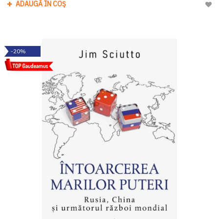
ADAUGĂ ÎN COȘ
Adau
-20%