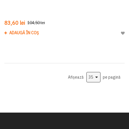
83,60 lei
104,50 lei
ADAUGĂ ÎN COȘ
Adau
Afișează
pe pagină