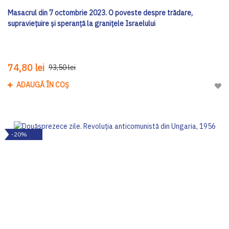
Masacrul din 7 octombrie 2023. O poveste despre trădare,
supraviețuire și speranță la granițele Israelului
74,80 lei
93,50 lei
ADAUGĂ ÎN COȘ
Adau
-20%