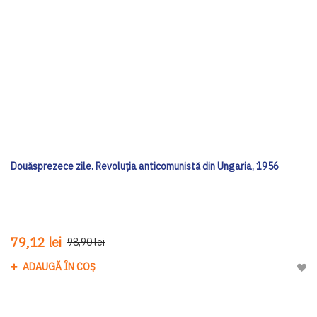
Douăsprezece zile. Revoluția anticomunistă din Ungaria, 1956
79,12 lei
98,90 lei
ADAUGĂ ÎN COȘ
Adau