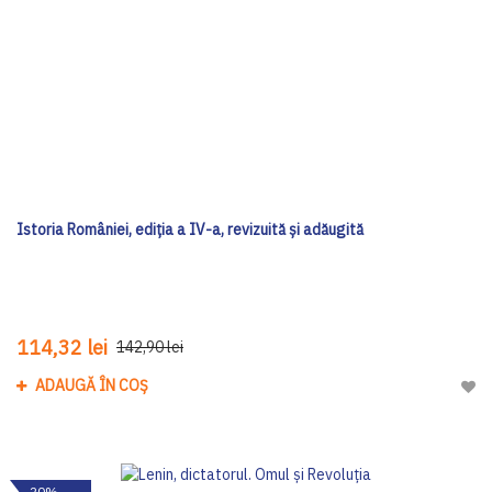
Istoria României, ediția a IV-a, revizuită și adăugită
114,32 lei
142,90 lei
ADAUGĂ ÎN COȘ
Adau
-20%