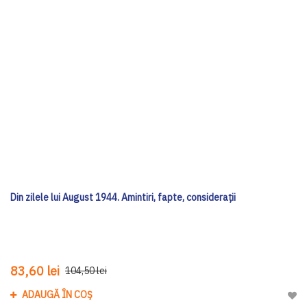
Din zilele lui August 1944. Amintiri, fapte, considerații
83,60 lei
104,50 lei
ADAUGĂ ÎN COȘ
Adau