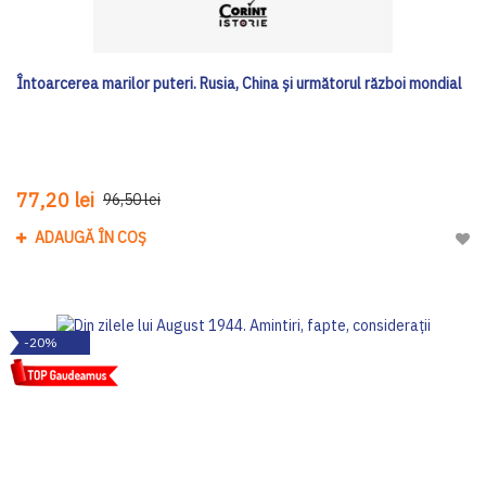
Întoarcerea marilor puteri. Rusia, China și următorul război mondial
77,20 lei
96,50 lei
ADAUGĂ ÎN COȘ
Adau
-20%