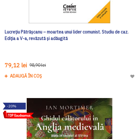
Lucrețiu Pătrășcanu – moartea unui lider comunist. Studiu de caz.
Ediția a V-a, revăzută și adăugită
79,12 lei
98,90 lei
ADAUGĂ ÎN COȘ
Adau
-20%