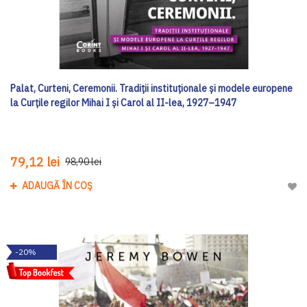
Palat, Curteni, Ceremonii. Tradiții instituționale și modele europene
la Curțile regilor Mihai I și Carol al II-lea, 1927–1947
79,12 lei
98,90 lei
ADAUGĂ ÎN COȘ
Adau
-20%