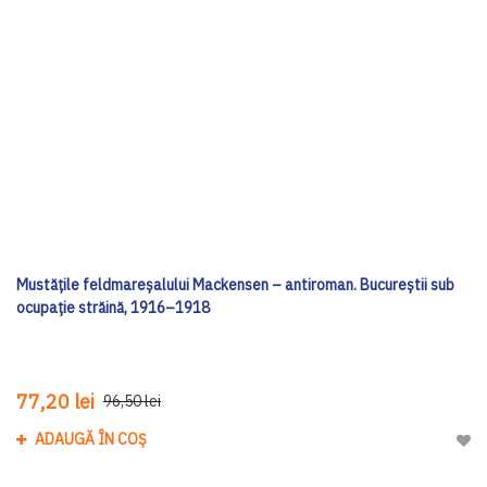
Mustățile feldmareșalului Mackensen – antiroman. Bucureștii sub
ocupație străină, 1916–1918
77,20 lei
96,50 lei
ADAUGĂ ÎN COȘ
Adau