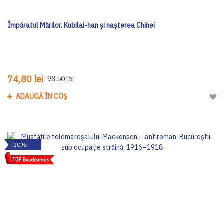
Împăratul Mărilor. Kubilai-han și nașterea Chinei
74,80 lei
93,50 lei
ADAUGĂ ÎN COȘ
Adau
-20%