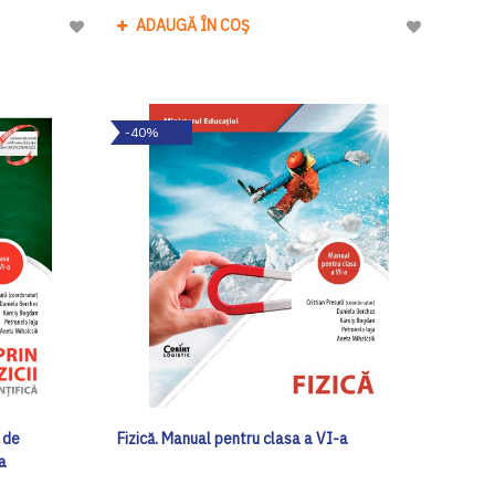
ADAUGĂ ÎN COȘ
Adaugă
Adaugă
la
la
Lista
Lista
de
de
-40%
Dorinte
Dorinte
t de
Fizică. Manual pentru clasa a VI-a
a