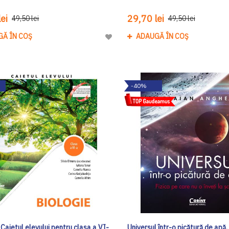
ei
29,70 lei
49,50 lei
49,50 lei
GĂ ÎN COȘ
ADAUGĂ ÎN COȘ
Adaugă
la
Lista
de
-40%
Dorinte
 Caietul elevului pentru clasa a VI-
Universul într-o picătură de apă.