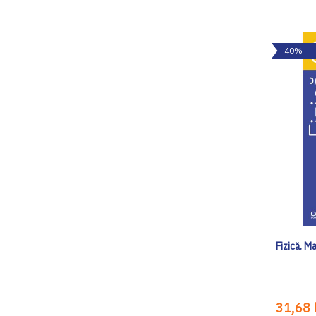
-40%
Fizică. M
31,68 l