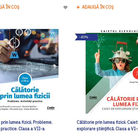
GĂ ÎN COȘ
ADAUGĂ ÎN COȘ
Adaugă
la
Lista
de
-40%
Dorinte
 prin lumea fizicii. Probleme.
Călătorie prin lumea fizicii. Caie
i practice. Clasa a VII-a
explorare științifică. Clasa a VI-