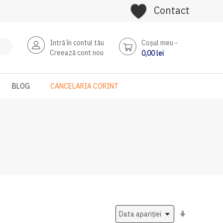
Contact
Intră în contul tău
Coşul meu
Creează cont nou
0,00 lei
BLOG
CANCELARIA CORINT
Setati
ascendent