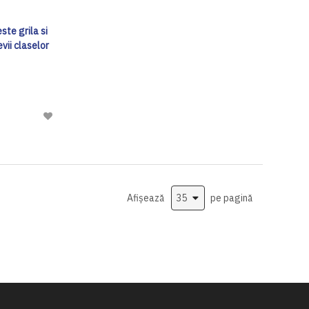
ste grila si
evii claselor
Adaugă
la
Lista
de
Dorinte
Afișează
pe pagină