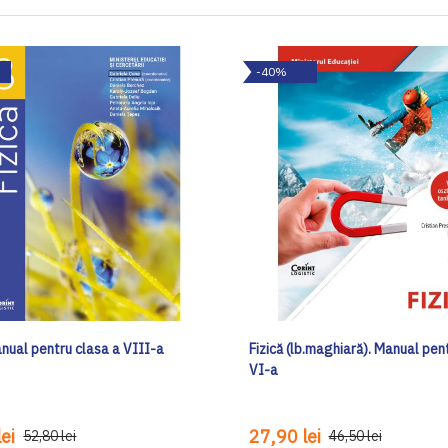
-40%
anual pentru clasa a VIII-a
Fizică (lb.maghiară). Manual pen
VI-a
ei
27,90 lei
52,80 lei
46,50 lei