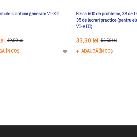
ormule si notiuni generale VI-XII
Fizica 600 de probleme, 38 de te
35 de lucrari practice (pentru el
VI-VIII)
ei
33,30 lei
49,50 lei
55,50 lei
GĂ ÎN COȘ
ADAUGĂ ÎN COȘ
Adaugă
la
Lista
de
Dorinte