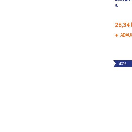
a
26,34 l
ADAU
-40%