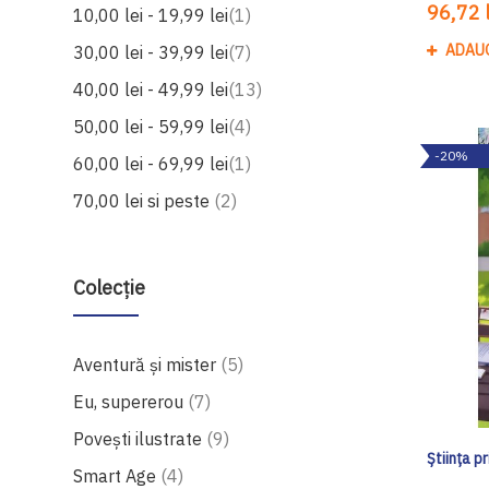
96,72 l
produs
10,00 lei
-
19,99 lei
1
produse
ADAU
30,00 lei
-
39,99 lei
7
produse
40,00 lei
-
49,99 lei
13
produse
50,00 lei
-
59,99 lei
4
-20%
produs
60,00 lei
-
69,99 lei
1
produse
70,00 lei
si peste
2
Colecție
produse
Aventură și mister
5
produse
Eu, supererou
7
produse
Povești ilustrate
9
Știința p
produse
Smart Age
4