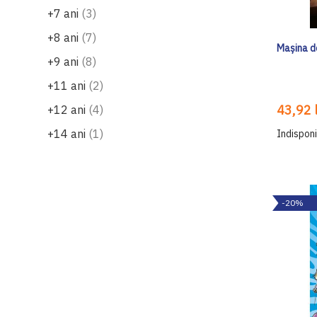
produse
+7 ani
3
produse
+8 ani
7
Mașina d
produse
+9 ani
8
produse
+11 ani
2
produse
43,92 l
+12 ani
4
produs
+14 ani
1
Indisponi
-20%