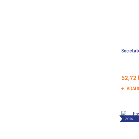
Societat
52,72 l
ADAU
-20%