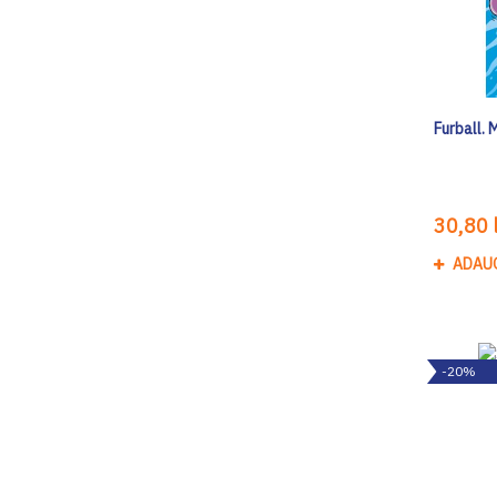
Furball. 
30,80 l
ADAU
-20%