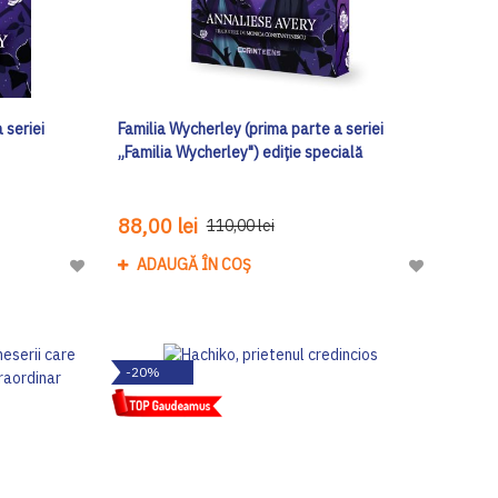
 seriei
Familia Wycherley (prima parte a seriei
„Familia Wycherley") ediţie specială
88,00 lei
110,00 lei
ADAUGĂ ÎN COȘ
Adaugă
Adaugă
la
la
Lista
Lista
de
de
-20%
Dorinte
Dorinte