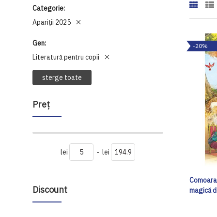
Categorie
Apariții 2025
Gen
-20%
Literatură pentru copii
sterge toate
Preţ
lei
-
lei
Comoara 
Discount
magică d