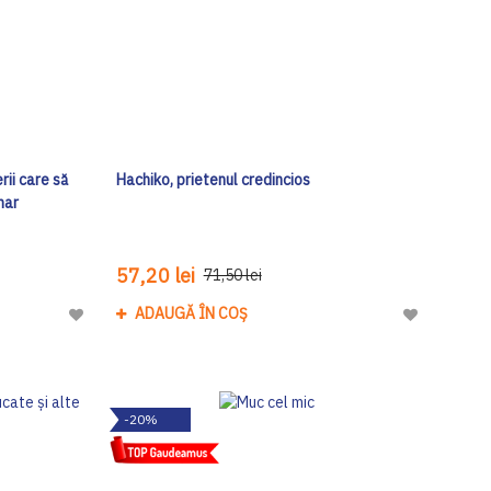
rii care să
Hachiko, prietenul credincios
nar
57,20 lei
71,50 lei
ADAUGĂ ÎN COȘ
Adaugă
Adaugă
la
la
Lista
Lista
de
de
-20%
Dorinte
Dorinte