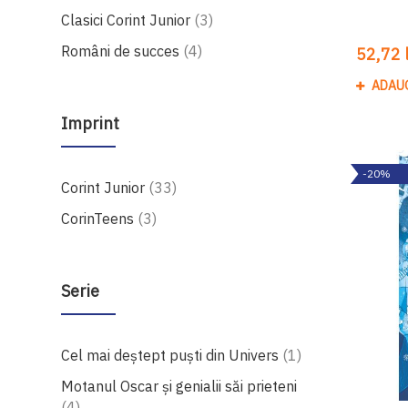
produse
Clasici Corint Junior
3
produse
Români de succes
4
52,72 l
ADAU
Imprint
-20%
produse
Corint Junior
33
produse
CorinTeens
3
Serie
produs
Cel mai deștept puști din Univers
1
Motanul Oscar și genialii săi prieteni
produse
4