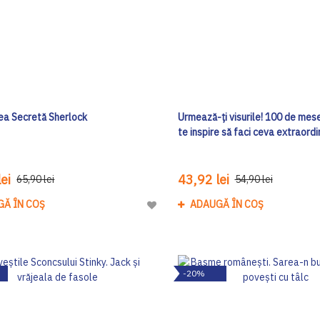
ea Secretă Sherlock
Urmează-ți visurile! 100 de mese
te inspire să faci ceva extraordi
ei
43,92 lei
65,90 lei
54,90 lei
GĂ ÎN COȘ
ADAUGĂ ÎN COȘ
Adaugă
la
Lista
de
-20%
Dorinte