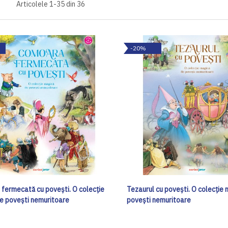
Articolele
1
-
35
din
36
-20%
fermecată cu povești. O colecție
Tezaurul cu povești. O colecție
e povești nemuritoare
povești nemuritoare