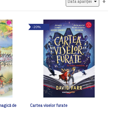
ascendent
-20%
 magică de
Cartea viselor furate