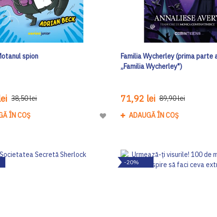
Motanul spion
Familia Wycherley (prima parte a
„Familia Wycherley")
ei
71,92 lei
38,50 lei
89,90 lei
GĂ ÎN COȘ
ADAUGĂ ÎN COȘ
Adaugă
la
Lista
de
-20%
Dorinte