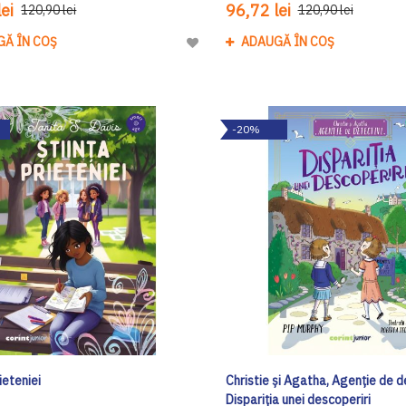
ei
96,72 lei
120,90 lei
120,90 lei
GĂ ÎN COȘ
ADAUGĂ ÎN COȘ
Adaugă
la
Lista
de
-20%
Dorinte
rieteniei
Christie și Agatha, Agenție de de
Dispariția unei descoperiri