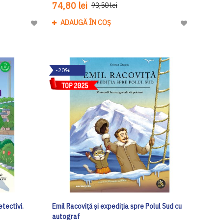
74,80 lei
93,50 lei
ADAUGĂ ÎN COȘ
Adaugă
Adaugă
la
la
Lista
Lista
de
de
-20%
Dorinte
Dorinte
tectivi.
Emil Racoviță și expediția spre Polul Sud cu
autograf