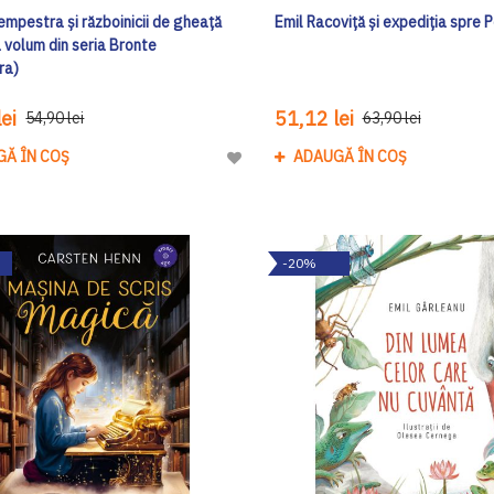
empestra și războinicii de gheață
Emil Racoviță și expediția spre P
a volum din seria Bronte
ra)
ei
51,12 lei
54,90 lei
63,90 lei
GĂ ÎN COȘ
ADAUGĂ ÎN COȘ
Adaugă
la
Lista
de
-20%
Dorinte