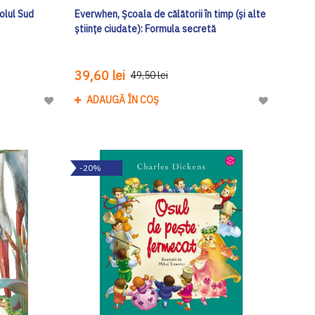
olul Sud
Everwhen, Școala de călătorii în timp (și alte
științe ciudate): Formula secretă
39,60 lei
49,50 lei
ADAUGĂ ÎN COȘ
Adaugă
Adaugă
la
la
Lista
Lista
de
de
-20%
Dorinte
Dorinte