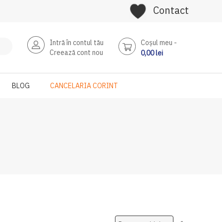
Contact
Intră în contul tău
Coşul meu
Creează cont nou
0,00 lei
BLOG
CANCELARIA CORINT
Setati