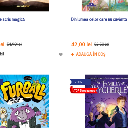
e scris magică
Din lumea celor care nu cuvântă
ei
42,00 lei
54,90 lei
52,50 lei
bil
ADAUGĂ ÎN COȘ
Adaugă
la
Lista
de
-20%
Dorinte