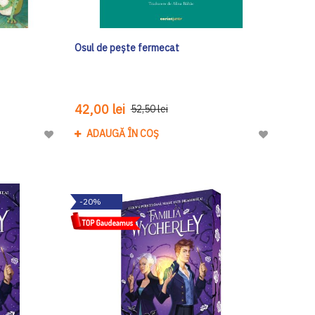
Osul de pește fermecat
42,00 lei
52,50 lei
ADAUGĂ ÎN COȘ
Adaugă
Adaugă
la
la
Lista
Lista
de
de
-20%
Dorinte
Dorinte