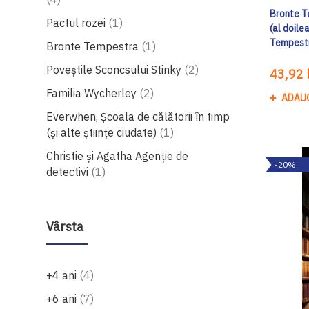
Bronte T
produs
Pactul rozei
1
(al doile
Tempest
produs
Bronte Tempestra
1
produse
Poveștile Sconcsului Stinky
2
43,92 l
produse
Familia Wycherley
2
ADAU
Everwhen, Școala de călătorii în timp
produs
(și alte științe ciudate)
1
Christie și Agatha Agenție de
-20%
produs
detectivi
1
Vârsta
produse
+4 ani
4
produse
+6 ani
7