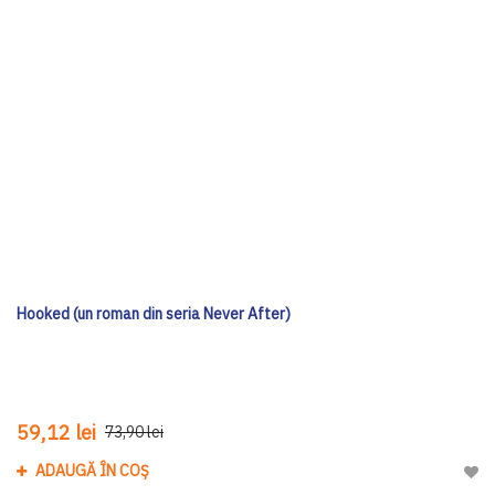
Hooked (un roman din seria Never After)
59,12 lei
73,90 lei
ADAUGĂ ÎN COȘ
Adau