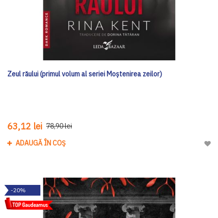
Zeul răului (primul volum al seriei Moștenirea zeilor)
63,12 lei
78,90 lei
ADAUGĂ ÎN COȘ
Adau
-20%