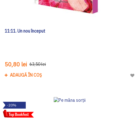
11:11. Un nou început
50,80 lei
63,50 lei
ADAUGĂ ÎN COȘ
Adau
-20%