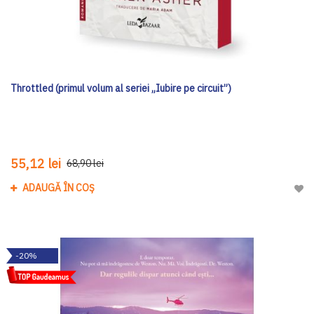
Throttled (primul volum al seriei „Iubire pe circuit”)
55,12 lei
68,90 lei
ADAUGĂ ÎN COȘ
Adau
-20%