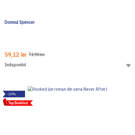
Domnul Spencer
59,12 lei
73,90 lei
Indisponibil
Adau
-20%