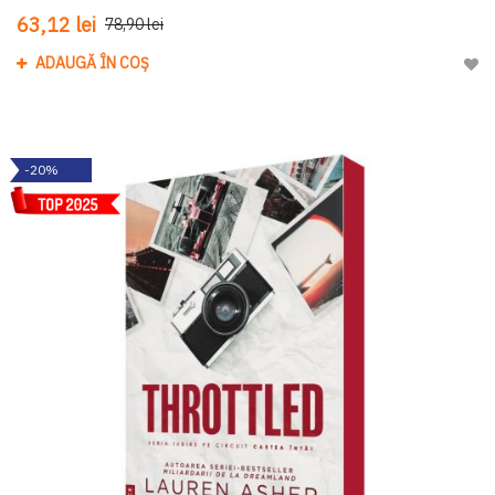
63,12 lei
78,90 lei
ADAUGĂ ÎN COȘ
Adau
-20%