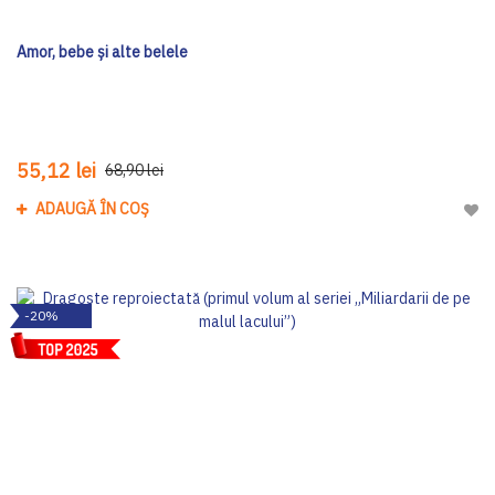
Amor, bebe și alte belele
55,12 lei
68,90 lei
ADAUGĂ ÎN COȘ
Adau
-20%