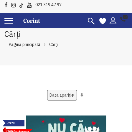
021 319 47 97
Cărți
Pagina principală
Cărți
Setati
ascendent
-20%