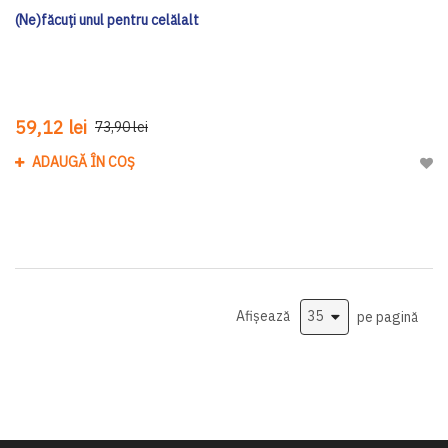
(Ne)făcuți unul pentru celălalt
59,12 lei
73,90 lei
ADAUGĂ ÎN COȘ
Adau
Afișează
pe pagină