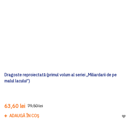
Dragoste reproiectată (primul volum al seriei „Miliardarii de pe
malul lacului”)
63,60 lei
79,50 lei
ADAUGĂ ÎN COȘ
Adau