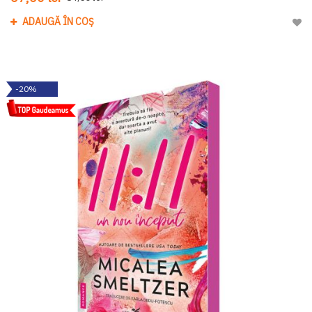
ADAUGĂ ÎN COȘ
Adau
-20%