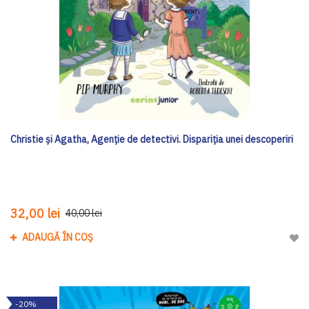
Christie și Agatha, Agenție de detectivi. Dispariția unei descoperiri
32,00 lei
40,00 lei
ADAUGĂ ÎN COȘ
Adau
-20%