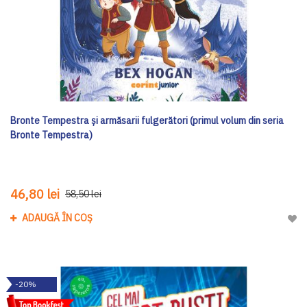
Bronte Tempestra și armăsarii fulgerători (primul volum din seria
Bronte Tempestra)
46,80 lei
58,50 lei
ADAUGĂ ÎN COȘ
Adau
-20%