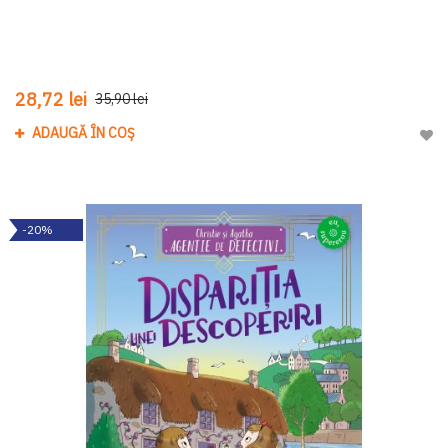
28,72 lei
35,90 lei
ADAUGĂ ÎN COȘ
Adau
-20%