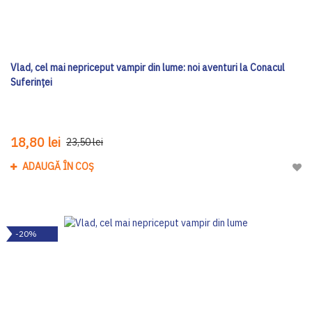
Vlad, cel mai nepriceput vampir din lume: noi aventuri la Conacul
Suferinței
18,80 lei
23,50 lei
ADAUGĂ ÎN COȘ
Adau
-20%