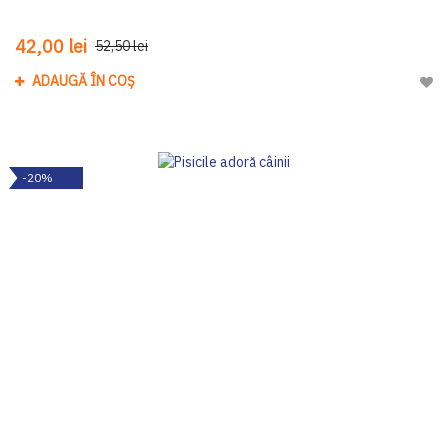
42,00 lei
52,50 lei
ADAUGĂ ÎN COȘ
Adau
-20%