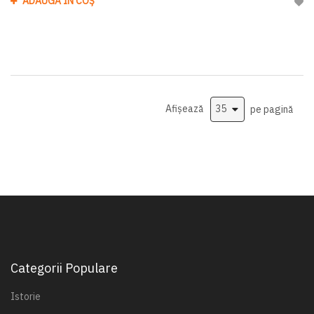
ADAUGĂ ÎN COȘ
Adau
Afișează
pe pagină
Categorii Populare
Istorie