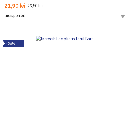
21,90 lei
23,50 lei
Indisponibil
Adau
-36%