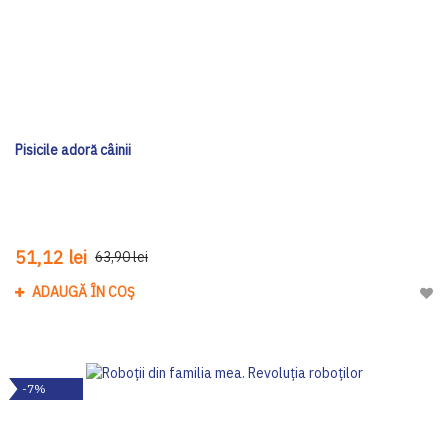
Pisicile adoră câinii
51,12 lei
63,90 lei
ADAUGĂ ÎN COȘ
Adau
-7%