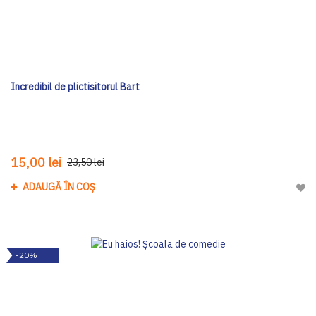
Incredibil de plictisitorul Bart
15,00 lei
23,50 lei
ADAUGĂ ÎN COȘ
Adau
-20%