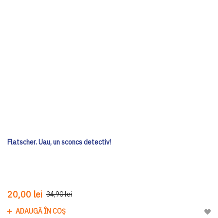
Flatscher. Uau, un sconcs detectiv!
20,00 lei
34,90 lei
ADAUGĂ ÎN COȘ
Adau