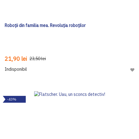
Roboții din familia mea. Revoluția roboților
21,90 lei
23,50 lei
Indisponibil
Adau
-43%