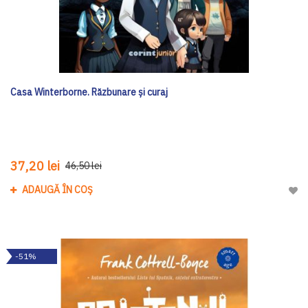
Casa Winterborne. Răzbunare și curaj
37,20 lei
46,50 lei
ADAUGĂ ÎN COȘ
Adau
-51%