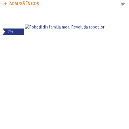
ADAUGĂ ÎN COȘ
Adau
-7%