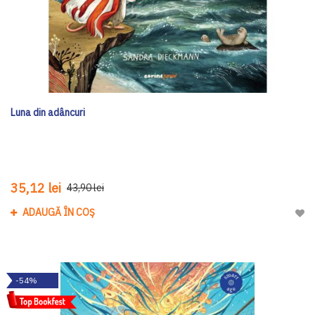
Luna din adâncuri
35,12 lei
43,90 lei
ADAUGĂ ÎN COȘ
Adau
-54%