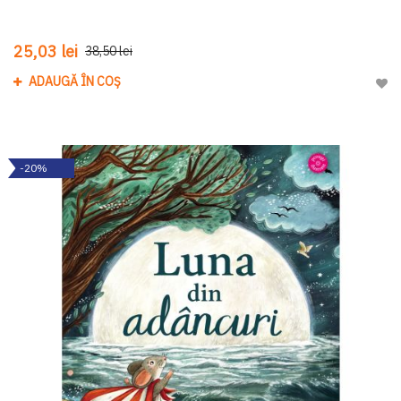
25,03 lei
38,50 lei
ADAUGĂ ÎN COȘ
Adau
-20%