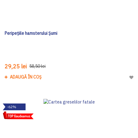
Peripețiile hamsterului Șumi
29,25 lei
58,50 lei
ADAUGĂ ÎN COȘ
Adau
-62%