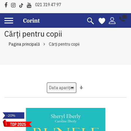
021 319 47 97
Cărți pentru copii
Pagina principală
Cărți pentru copii
Setati
ascendent
-20%