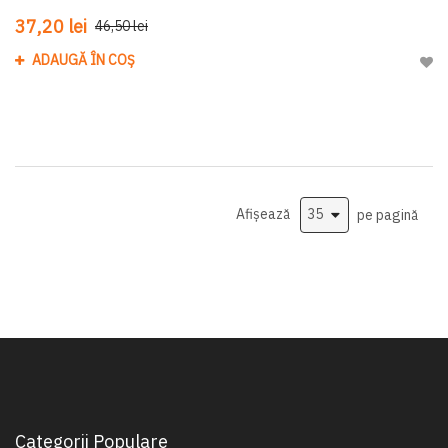
37,20 lei
46,50 lei
ADAUGĂ ÎN COȘ
Adau
Afișează
pe pagină
Categorii Populare