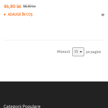
46,80 lei
58,50 lei
ADAUGĂ ÎN COȘ
Adau
Afișează
pe pagină
Categorii Populare