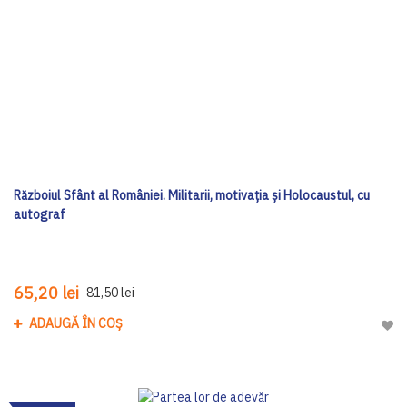
Războiul Sfânt al României. Militarii, motivația și Holocaustul, cu
autograf
65,20 lei
81,50 lei
ADAUGĂ ÎN COȘ
Adau