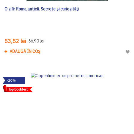
O zi în Roma antică. Secrete şi curiozităţi
53,52 lei
66,90 lei
ADAUGĂ ÎN COȘ
Adau
-20%