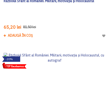
Războiul Sfânt al României. Militarii, motivația și Holocaustul
65,20 lei
81,50 lei
ADAUGĂ ÎN COȘ
Adau
-20%