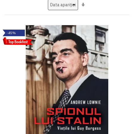
Setati
ascendent
-45%