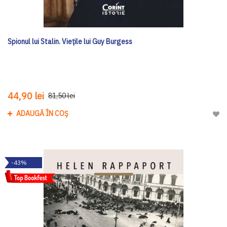
Spionul lui Stalin. Viețile lui Guy Burgess
44,90 lei
81,50 lei
ADAUGĂ ÎN COȘ
Adau
-43%