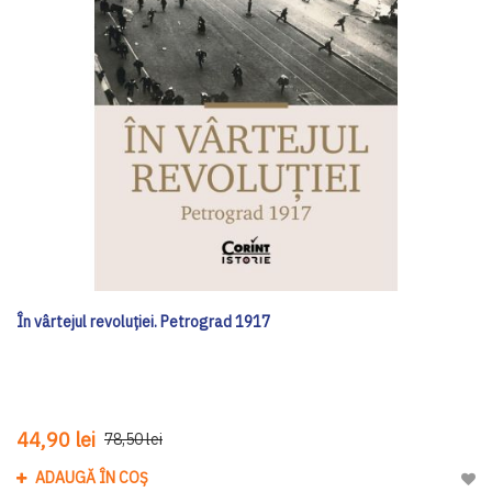
În vârtejul revoluției. Petrograd 1917
44,90 lei
78,50 lei
ADAUGĂ ÎN COȘ
Adau