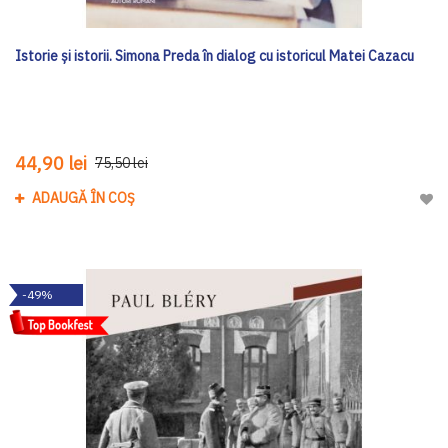
Istorie și istorii. Simona Preda în dialog cu istoricul Matei Cazacu
44,90 lei
75,50 lei
ADAUGĂ ÎN COȘ
Adau
-49%