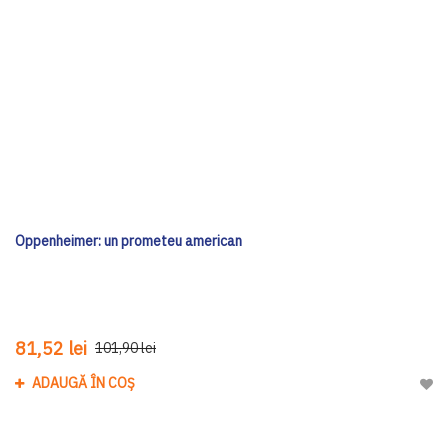
Oppenheimer: un prometeu american
81,52 lei
101,90 lei
ADAUGĂ ÎN COȘ
Adau