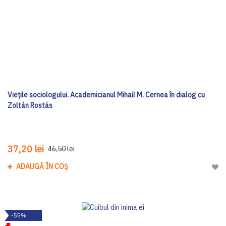
Viețile sociologului. Academicianul Mihail M. Cernea în dialog cu
Zoltán Rostás
37,20 lei
46,50 lei
ADAUGĂ ÎN COȘ
Adau
-55%