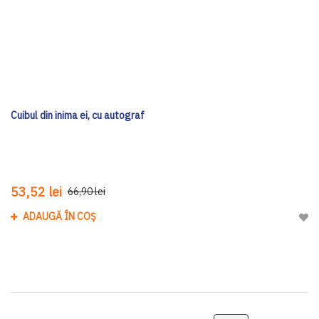
Cuibul din inima ei, cu autograf
53,52 lei
66,90 lei
ADAUGĂ ÎN COȘ
Adau