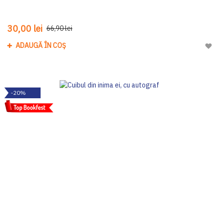
30,00 lei
66,90 lei
ADAUGĂ ÎN COȘ
Adau
-20%