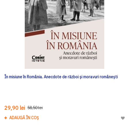
În misiune în România. Anecdote de război și moravuri românești
29,90 lei
58,50 lei
ADAUGĂ ÎN COȘ
Adau