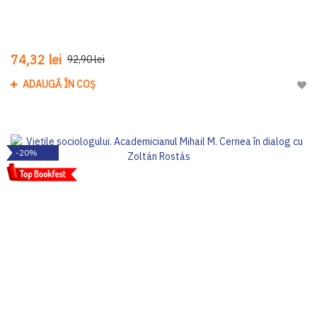
74,32 lei
92,90 lei
ADAUGĂ ÎN COȘ
Adau
-20%