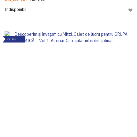
Indisponibil
Adau
-20%