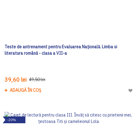
Teste de antrenament pentru Evaluarea Națională. Limba si
literatura română - clasa a VII-a
39,60 lei
49,50 lei
ADAUGĂ ÎN COȘ
Adau
-20%