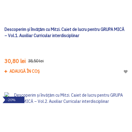
Descoperim și învățăm cu Mitzi. Caiet de lucru pentru GRUPA MICĂ
– Vol.1. Auxiliar Curricular interdisciplinar
30,80 lei
38,50 lei
ADAUGĂ ÎN COȘ
Adau
-20%