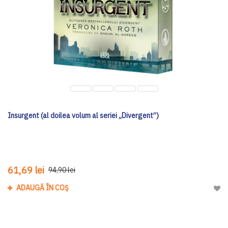
Insurgent (al doilea volum al seriei „Divergent”)
61,69 lei
94,90 lei
ADAUGĂ ÎN COȘ
Adau