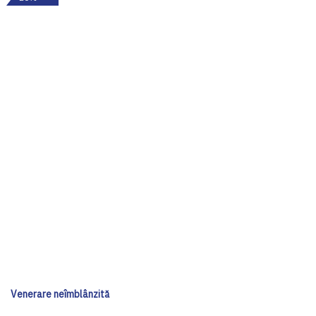
Venerare neîmblânzită