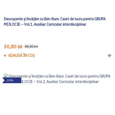
Descoperim și învățăm cu Bim-Bam. Caiet de lucru pentru GRUPA
MIJLOCIE – Vol.1. Auxiliar Curricular interdisciplinar
30,80 lei
38,50 lei
ADAUGĂ ÎN COȘ
Adau
-20%