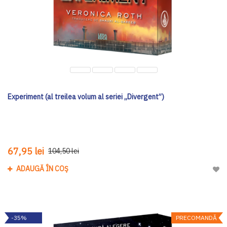
Experiment (al treilea volum al seriei „Divergent”)
67,95 lei
104,50 lei
ADAUGĂ ÎN COȘ
Adau
-35%
PRECOMANDĂ