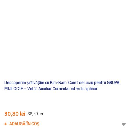
Descoperim și învățăm cu Bim-Bam. Caiet de lucru pentru GRUPA
MIJLOCIE – Vol.2. Auxiliar Curricular interdisciplinar
30,80 lei
38,50 lei
ADAUGĂ ÎN COȘ
Adau