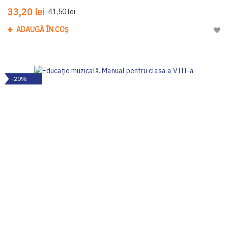
33,20 lei
41,50 lei
ADAUGĂ ÎN COȘ
Adau
-20%