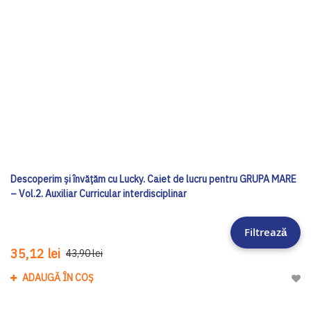
Descoperim și învățăm cu Lucky. Caiet de lucru pentru GRUPA MARE
– Vol.2. Auxiliar Curricular interdisciplinar
Filtrează
35,12 lei
43,90 lei
ADAUGĂ ÎN COȘ
Adau