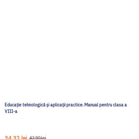
Educație tehnologică și aplicații practice. Manual pentru clasa a
VIII-a
34,32 lei
42,90 lei