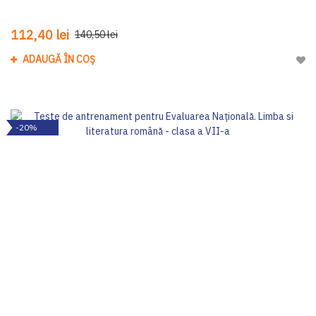
112,40 lei
140,50 lei
ADAUGĂ ÎN COȘ
Adau
-20%