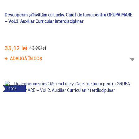
Descoperim și învățăm cu Lucky. Caiet de lucru pentru GRUPA MARE
– Vol.1. Auxiliar Curricular interdisciplinar
35,12 lei
43,90 lei
ADAUGĂ ÎN COȘ
Adau
-20%