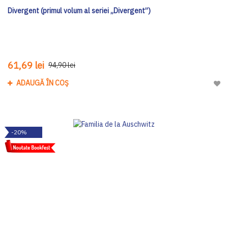
Divergent (primul volum al seriei „Divergent”)
61,69 lei
94,90 lei
ADAUGĂ ÎN COȘ
Adau
-20%