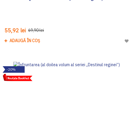
55,92 lei
69,90 lei
ADAUGĂ ÎN COȘ
Adau
-20%