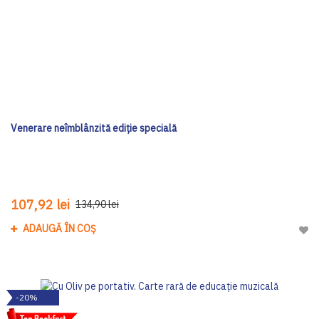
Venerare neîmblânzită ediţie specială
107,92 lei
134,90 lei
ADAUGĂ ÎN COȘ
Adau
-20%