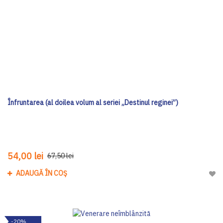
Înfruntarea (al doilea volum al seriei „Destinul reginei”)
54,00 lei
67,50 lei
ADAUGĂ ÎN COȘ
Adau
-20%