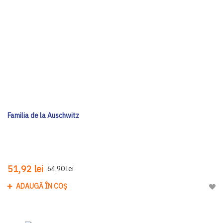
Familia de la Auschwitz
51,92 lei
64,90 lei
ADAUGĂ ÎN COȘ
Adau