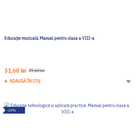
Educație muzicală. Manual pentru clasa a VIII-a
31,68 lei
39,60 lei
ADAUGĂ ÎN COȘ
Adau
-20%