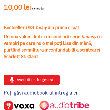
10,00 lei
58,50 lei
Bestseller
USA Today
din prima clipă!
Un nou volum dintr-o incendiară serie
fantasy
cu
vampiri pe care nu o mai poți lăsa din mână,
purtând semnătura inconfundabilă a scriitoarei
Scarlett St. Clair!
Ascultă un fragment
Poți găsi audiobook-ul întreg aici: