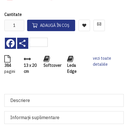
Cantitate
ADAUGĂ ÎN COȘ
Facebook
Share
vezi toate
detaliile
384
13 x 20
Softcover
Leda
pagini
cm
Edge
Descriere
Informaţii suplimentare