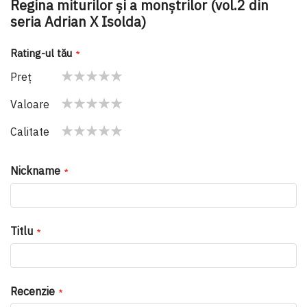
Regina miturilor și a monștrilor (vol.2 din
seria Adrian X Isolda)
Rating-ul tău
Preţ
1
2
3
4
5
Valoare
star
stars
stars
stars
stars
1
2
3
4
5
Calitate
star
stars
stars
stars
stars
1
2
3
4
5
star
stars
stars
stars
stars
Nickname
Titlu
Recenzie