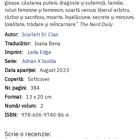
gioase, căutarea puterii, dragoste și suferință, familie,
roluri femi­nine și feminism, soartă versus liberul-arbitru,
război și sacrifi­ciu, moarte, înșelăciune, secrete și minciuni,
loialitate, trădare și reîncarnare.”
The Nerd Daily
Informaţii
Scarlett St. Clair
suplimentare
Ioana Bena
Leda Edge
Adrian X Isolda
August 2023
Softcover
384
13 x 20 cm
2
978-606-9740-86-6
Scrie o recenzie: