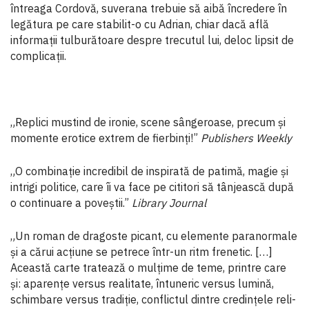
întreaga Cordovă, suverana trebuie să aibă încredere în
legătura pe care stabilit-o cu Adrian, chiar dacă află
informații tulburătoare despre trecutul lui, deloc lipsit de
complicații.
„Replici mustind de ironie, scene sângeroase, precum și
momente erotice extrem de fierbinți!”
Publishers Weekly
„O combinație incredibil de inspirată de patimă, magie și
intrigi politice, care îi va face pe cititori să tânjească după
o continuare a poveștii.”
Library Journal
„Un roman de dragoste picant, cu elemente paranormale
și a cărui acțiune se petrece într-un ritm frenetic. […]
Această car­te tratează o mulțime de teme, printre care
și: aparențe versus realitate, întuneric versus lumi­nă,
schimbare versus tradiție, conflictul dintre credințele reli­