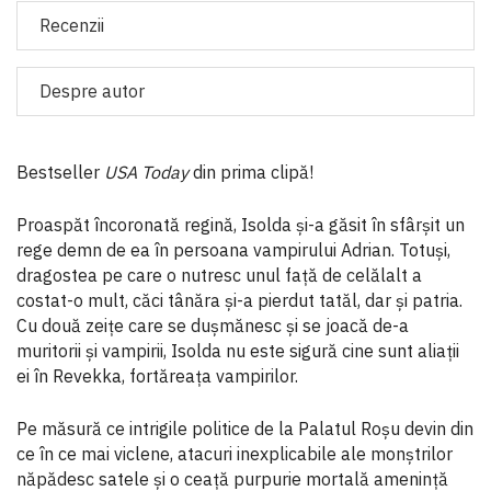
Recenzii
Despre autor
Bestseller
USA Today
din prima clipă!
Proaspăt încoronată regină, Isolda și-a găsit în sfârșit un
rege demn de ea în persoana vampirului Adrian. Totuși,
dragostea pe care o nutresc unul față de celălalt a
costat-o mult, căci tânăra și-a pierdut tatăl, dar și patria.
Cu două zeițe care se dușmănesc și se joacă de-a
muritorii și vampirii, Isolda nu este sigură cine sunt aliații
ei în Revekka, fortăreața vampirilor.
Pe măsură ce intrigile politice de la Palatul Roșu devin din
ce în ce mai viclene, atacuri inexplicabile ale monștrilor
năpădesc satele și o ceață purpurie mortală amenință