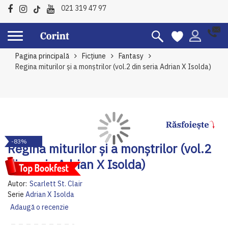
021 319 47 97
Pagina principală
Ficțiune
Fantasy
Regina miturilor și a monștrilor (vol.2 din seria Adrian X Isolda)
Skip
Sk
-83%
to
to
Regina miturilor și a monștrilor (vol.2
the
th
din seria Adrian X Isolda)
end
be
of
of
Autor:
Scarlett St. Clair
the
th
Serie
Adrian X Isolda
images
im
Adaugă o recenzie
gallery
ga