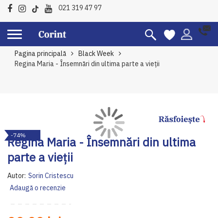
021 319 47 97
Pagina principală
Black Week
Regina Maria - Însemnări din ultima parte a vieții
Skip
Sk
-74%
to
to
Regina Maria - Însemnări din ultima
the
th
parte a vieții
end
be
of
of
Autor:
Sorin Cristescu
the
th
Adaugă o recenzie
images
im
gallery
ga