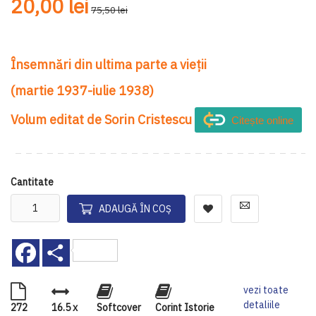
20,00 lei
75,50 lei
Însemnări din ultima parte a vieții
(martie 1937-iulie 1938)
Volum editat de Sorin Cristescu
Citește online
Cantitate
ADAUGĂ ÎN COȘ
Facebook
Share
vezi toate
detaliile
272
16.5 x
Softcover
Corint Istorie