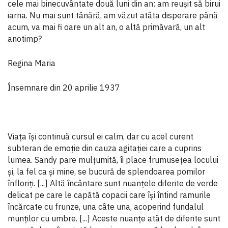
cele mai binecuvântate două luni din an: am reușit să birui
iarna. Nu mai sunt tânără, am văzut atâta disperare până
acum, va mai fi oare un alt an, o altă primăvară, un alt
anotimp?
Regina Maria
Însemnare din 20 aprilie 1937
Viața își continuă cursul ei calm, dar cu acel curent
subteran de emoție din cauza agitației care a cuprins
lumea. Sandy pare mulțumită, îi place frumusețea locului
și, la fel ca și mine, se bucură de splendoarea pomilor
înfloriți. [...] Altă încântare sunt nuanțele diferite de verde
delicat pe care le capătă copacii care își întind ramurile
încărcate cu frunze, una câte una, acoperind fundalul
munților cu umbre. [...] Aceste nuanțe atât de diferite sunt