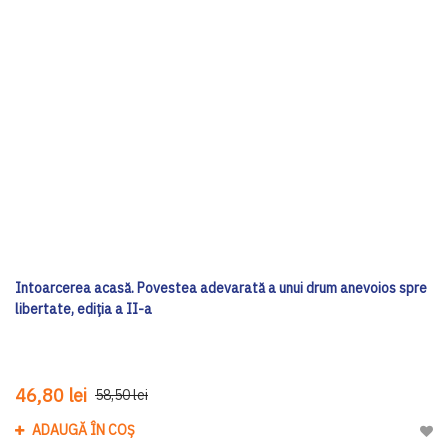
Intoarcerea acasă. Povestea adevarată a unui drum anevoios spre
libertate, ediția a II-a
46,80 lei
58,50 lei
ADAUGĂ ÎN COȘ
Adau