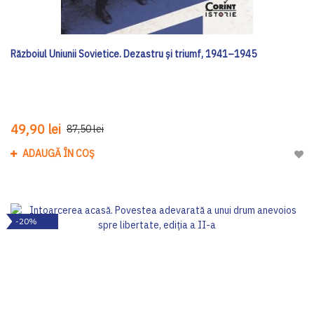
Războiul Uniunii Sovietice. Dezastru și triumf, 1941–1945
49,90 lei
87,50 lei
ADAUGĂ ÎN COȘ
Adau
-20%