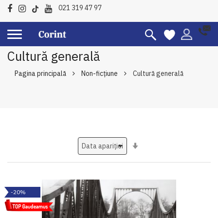
021 319 47 97
Cultură generală
Pagina principală
Non-ficțiune
Cultură generală
Setati
ascendent
-20%