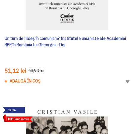
Un turn de fildeș în comunism? Institutele umaniste ale Academiei
RPR în România lui Gheorghiu-Dej
51,12 lei
63,90 lei
ADAUGĂ ÎN COȘ
Adau
-20%