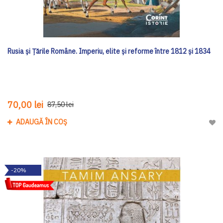
Rusia și Țările Române. Imperiu, elite și reforme între 1812 și 1834
70,00 lei
87,50 lei
ADAUGĂ ÎN COȘ
Adau
-20%