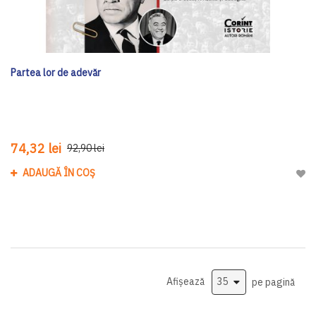
Partea lor de adevăr
74,32 lei
92,90 lei
ADAUGĂ ÎN COȘ
Adau
Afișează
pe pagină