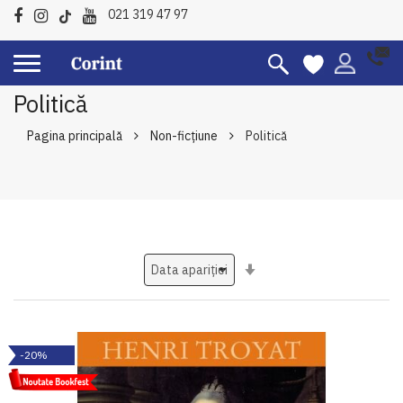
021 319 47 97
Politică
Pagina principală
Non-ficțiune
Politică
Setati
ascendent
-20%