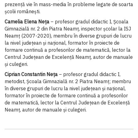
prezență vie în mass-media în probleme legate de soarta
școlii românești.
Camelia Elena Neța
– profesor gradul didactic I, Şcoala
Gimnazială nr. 2 din Piatra Neamţ, inspector şcolar la ISJ
Neamț (2007-2020), membru în diverse grupuri de lucru
la nivel judeţean şi naţional, formator în proiecte de
formare continuă a profesorilor de matematică, lector la
Centrul Județean de Excelență Neamț, autor de manuale
și culegeri.
Ciprian Constantin Neța
– profesor gradul didactic I,
metodist, Şcoala Gimnazială nr. 2 Piatra Neamţ; membru
în diverse grupuri de lucru la nivel judeţean şi naţional,
formator în proiecte de formare continuă a profesorilor
de matematică, lector la Centrul Județean de Excelență
Neamț, autor de manuale și culegeri.