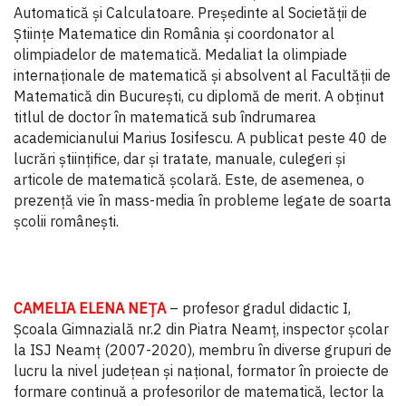
Automatică și Calculatoare. Președinte al Societății de
Științe Matematice din România și coordonator al
olimpiadelor de matematică. Medaliat la olimpiade
internaționale de matematică și absolvent al Facultății de
Matematică din București, cu diplomă de merit. A obținut
titlul de doctor în matematică sub îndrumarea
academicianului Marius Iosifescu. A publicat peste 40 de
lucrări științifice, dar și tratate, manuale, culegeri și
articole de matematică școlară. Este, de asemenea, o
prezență vie în mass-media în probleme legate de soarta
școlii românești.
CAMELIA ELENA NEŢA
– profesor gradul didactic I,
Şcoala Gimnazială nr.2 din Piatra Neamţ, inspector şcolar
la ISJ Neamț (2007-2020), membru în diverse grupuri de
lucru la nivel judeţean şi naţional, formator în proiecte de
formare continuă a profesorilor de matematică, lector la