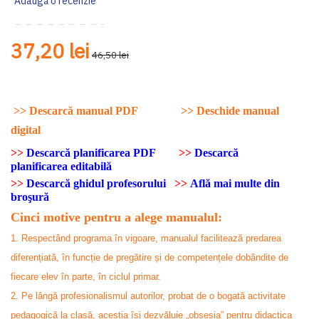
Adaugă o recenzie
37,20 lei
46,50 lei
>>
Descarcă manual PDF
>>
Deschide manual
digital
>>
Descarcă planificarea PDF
>>
Descarcă
planificarea editabilă
>>
Descarcă ghidul profesorului
>>
Află mai multe din
broşură
Cinci motive pentru a alege manualul:
1. Respectând programa în vigoare, manualul facilitează predarea
diferențiată, în funcție de pregătire și de competențele dobândite de
fiecare elev în parte, în ciclul primar.
2. Pe lângă profesionalismul autorilor, probat de o bogată activitate
pedagogică la clasă, aceștia își dezvăluie „obsesia” pentru didactica