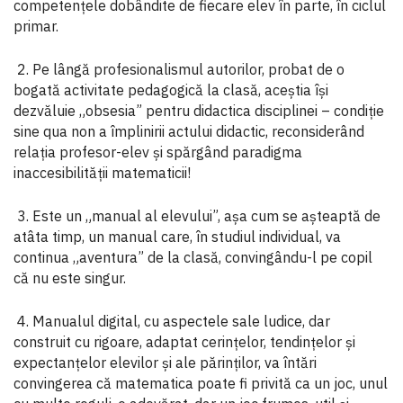
competențele dobândite de fiecare elev în parte, în ciclul
primar.
2. Pe lângă profesionalismul autorilor, probat de o
bogată activitate pedagogică la clasă, aceștia își
dezvăluie „obsesia” pentru didactica disciplinei – condiție
sine qua non a împlinirii actului didactic, reconsiderând
relația profesor-elev și spărgând paradigma
inaccesibilității matematicii!
3. Este un „manual al elevului”, așa cum se așteaptă de
atâta timp, un manual care, în studiul individual, va
continua „aventura” de la clasă, convingându-l pe copil
că nu este singur.
4. Manualul digital, cu aspectele sale ludice, dar
construit cu rigoare, adaptat cerințelor, tendințelor și
expectanțelor elevilor și ale părinților, va întări
convingerea că matematica poate fi privită ca un joc, unul