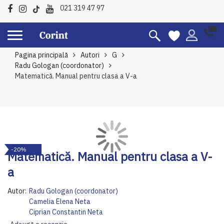
021 319 47 97
Pagina principală
Autori
G
Radu Gologan (coordonator)
Matematică. Manual pentru clasa a V-a
Skip
Sk
-20%
to
to
Matematică. Manual pentru clasa a V-
the
th
a
end
be
of
of
Autor:
Radu Gologan (coordonator)
the
th
Camelia Elena Neta
images
im
Ciprian Constantin Neta
gallery
ga