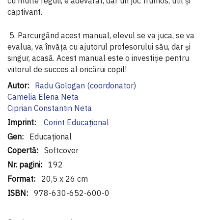
cu multe reguli, e adevărat, dar un joc frumos, util și
captivant.
5. Parcurgând acest manual, elevul se va juca, se va
evalua, va învăța cu ajutorul profesorului său, dar și
singur, acasă. Acest manual este o investiție pentru
viitorul de succes al oricărui copil!
Informaţii
Radu Gologan (coordonator)
suplimentare
Camelia Elena Neta
Ciprian Constantin Neta
Corint Educaţional
Educațional
Softcover
192
20,5 x 26 cm
978-630-652-600-0