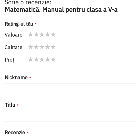
Scrie o recenzie:
Matematică. Manual pentru clasa a V-a
Rating-ul tău
Valoare
1
2
3
4
5
Calitate
star
stars
stars
stars
stars
1
2
3
4
5
Preţ
star
stars
stars
stars
stars
1
2
3
4
5
star
stars
stars
stars
stars
Nickname
Titlu
Recenzie