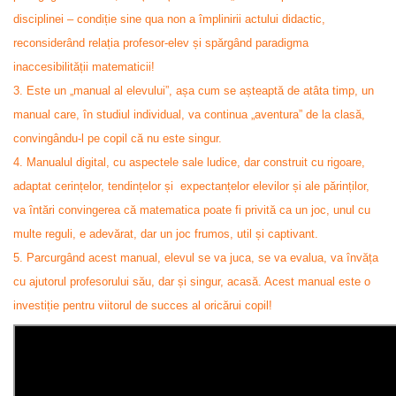
disciplinei – condiție sine qua non a împlinirii actului didactic,
reconsiderând relația profesor-elev și spărgând paradigma
inaccesibilității matematicii!
3. Este un „manual al elevului”, așa cum se așteaptă de atâta timp, un
manual care, în studiul individual, va continua „aventura” de la clasă,
convingându-l pe copil că nu este singur.
4. Manualul digital, cu aspectele sale ludice, dar construit cu rigoare,
adaptat cerințelor, tendințelor și expectanțelor elevilor și ale părinților,
va întări convingerea că matematica poate fi privită ca un joc, unul cu
multe reguli, e adevărat, dar un joc frumos, util și captivant.
5. Parcurgând acest manual, elevul se va juca, se va evalua, va învăța
cu ajutorul profesorului său, dar și singur, acasă. Acest manual este o
investiție pentru viitorul de succes al oricărui copil!