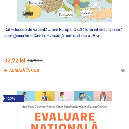
Caleidoscop de vacanță ... prin Europa. O călătorie interdisciplinară
spre gimnaziu – Caiet de vacanță pentru clasa a IV-a
32,72 lei
40,90 lei
ADAUGĂ ÎN COȘ
Adau
-20%