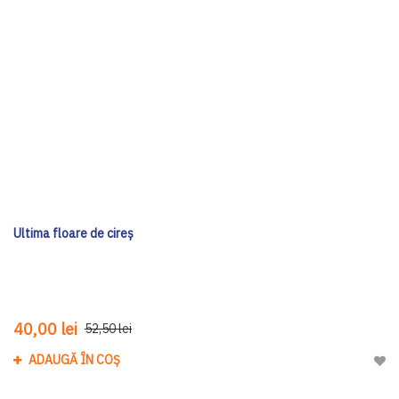
Ultima floare de cireș
40,00 lei
52,50 lei
ADAUGĂ ÎN COȘ
Adau