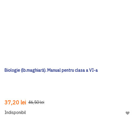
Biologie (lb.maghiară). Manual pentru clasa a VI-a
37,20 lei
46,50 lei
Indisponibil
Adau