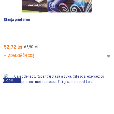
Știința prieteniei
52,72 lei
65,90 lei
ADAUGĂ ÎN COȘ
Adau
-20%