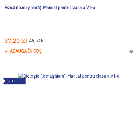
Fizică (lb.maghiară). Manual pentru clasa a VI-a
37,20 lei
46,50 lei
ADAUGĂ ÎN COȘ
Adau
-20%