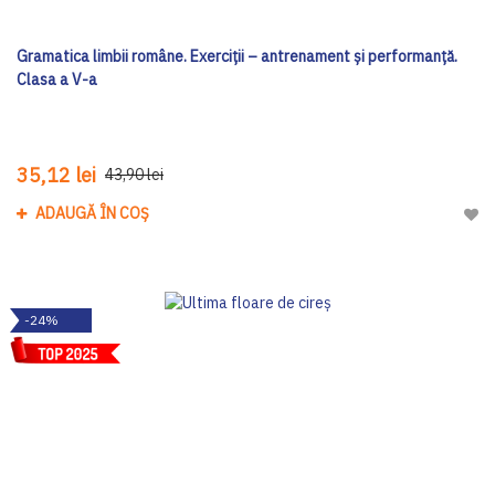
Gramatica limbii române. Exerciții – antrenament și performanță.
Clasa a V-a
35,12 lei
43,90 lei
ADAUGĂ ÎN COȘ
Adau
-24%