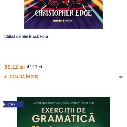
Clubul de film Black Hole
35,12 lei
43,90 lei
ADAUGĂ ÎN COȘ
Adau
-20%