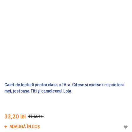
Caiet de lectură pentru clasa a IV-a. Citesc și exersez cu prietenii
mei, țestoasa Titi și cameleonul Lola
33,20 lei
41,50 lei
ADAUGĂ ÎN COȘ
Adau