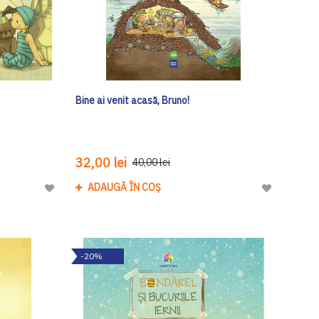
Bine ai venit acasă, Bruno!
32,00 lei
40,00 lei
ADAUGĂ ÎN COȘ
Adaugă
Adaugă
la
la
Lista
Lista
de
de
-20%
Dorinte
Dorinte