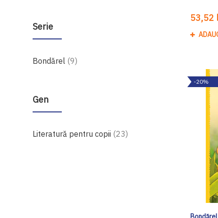
53,52 l
Serie
ADAU
produse
Bondărel
9
-20%
Gen
produse
Literatură pentru copii
23
Bondărel