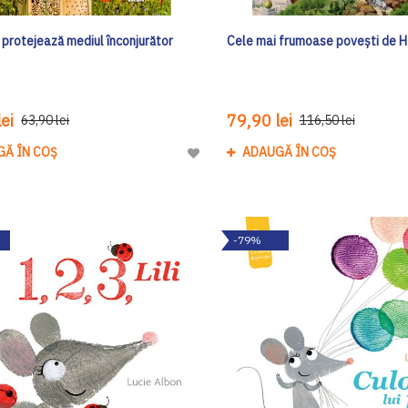
 protejează mediul înconjurător
Cele mai frumoase poveşti de H
ei
79,90 lei
63,90 lei
116,50 lei
GĂ ÎN COȘ
ADAUGĂ ÎN COȘ
Adaugă
la
Lista
de
-79%
Dorinte