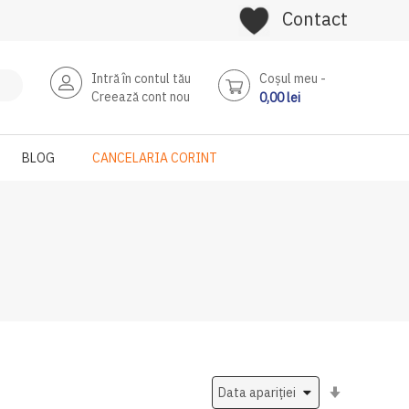
Contact
Intră în contul tău
Coşul meu
Creează cont nou
0,00 lei
BLOG
CANCELARIA CORINT
Setati
ascendent