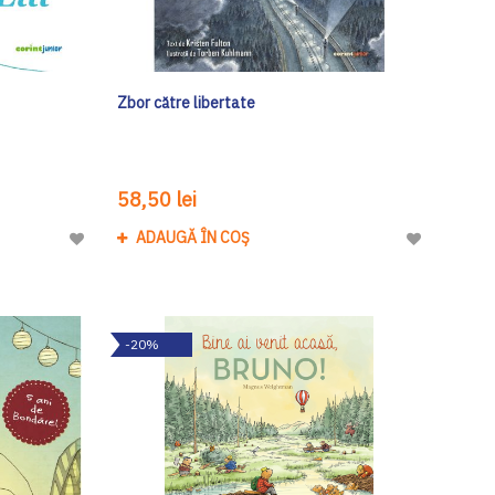
Zbor către libertate
58,50 lei
ADAUGĂ ÎN COȘ
Adaugă
Adaugă
la
la
Lista
Lista
de
de
-20%
Dorinte
Dorinte