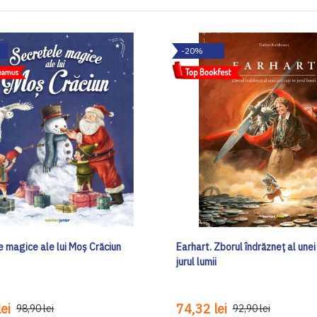
-20%
e magice ale lui Moş Crăciun
Earhart. Zborul îndrăzneț al unei 
jurul lumii
ei
74,32 lei
98,90 lei
92,90 lei