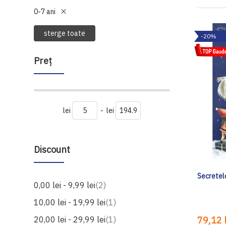
0-7 ani
sterge toate
-20%
Preţ
lei
-
lei
Discount
Secretel
produse
0,00 lei
-
9,99 lei
2
produs
10,00 lei
-
19,99 lei
1
produs
20,00 lei
-
29,99 lei
1
79,12 l