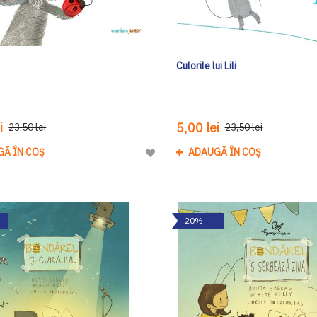
Culorile lui Lili
i
5,00 lei
23,50 lei
23,50 lei
GĂ ÎN COȘ
ADAUGĂ ÎN COȘ
Adaugă
la
Lista
de
-20%
Dorinte