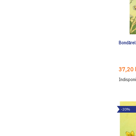
Bondărel 
37,20 l
Indisponi
-20%