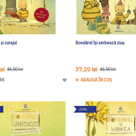
și curajul
Bondărel își serbează ziua
ei
37,20 lei
46,50 lei
46,50 lei
bil
ADAUGĂ ÎN COȘ
Adaugă
la
Lista
de
-20%
Dorinte