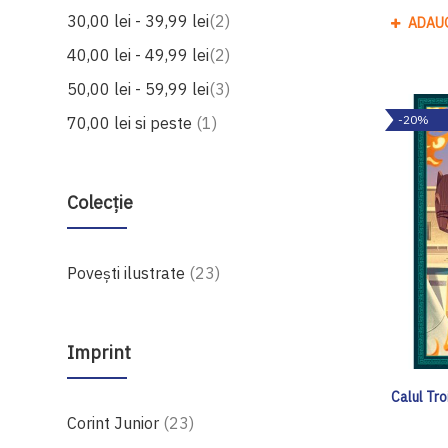
produse
30,00 lei
-
39,99 lei
2
ADAU
produse
40,00 lei
-
49,99 lei
2
produse
50,00 lei
-
59,99 lei
3
produs
-20%
70,00 lei
si peste
1
Colecție
produse
Povești ilustrate
23
Imprint
Calul Tro
produse
Corint Junior
23