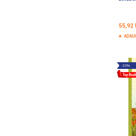
55,92 l
ADAU
-20%