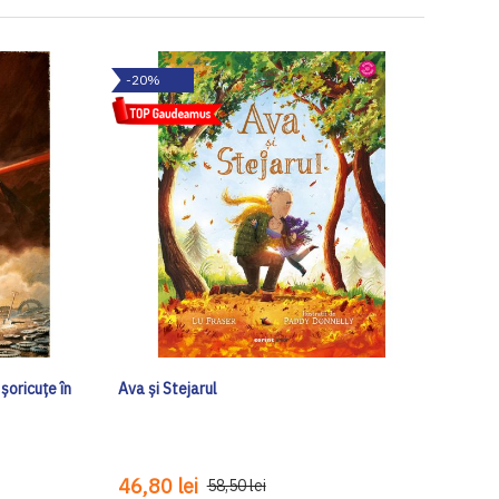
-20%
șoricuțe în
Ava și Stejarul
46,80 lei
58,50 lei