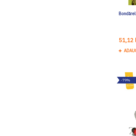
Bondărel
51,12 l
ADAU
-79%