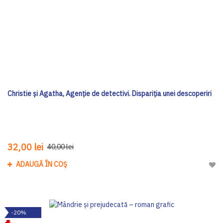
Christie și Agatha, Agenție de detectivi. Dispariția unei descoperiri
32,00 lei
40,00 lei
ADAUGĂ ÎN COȘ
Adau
-20%