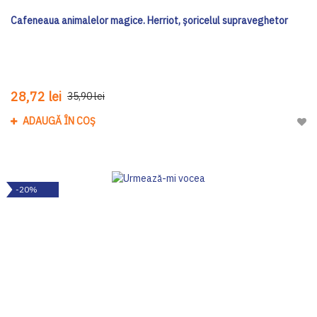
Cafeneaua animalelor magice. Herriot, șoricelul supraveghetor
28,72 lei
35,90 lei
ADAUGĂ ÎN COȘ
Adau
-20%