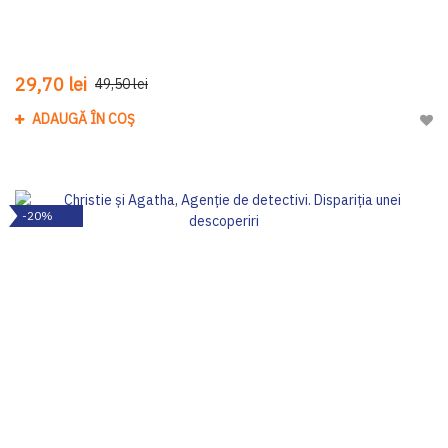
29,70 lei
49,50 lei
ADAUGĂ ÎN COȘ
Adau
-20%