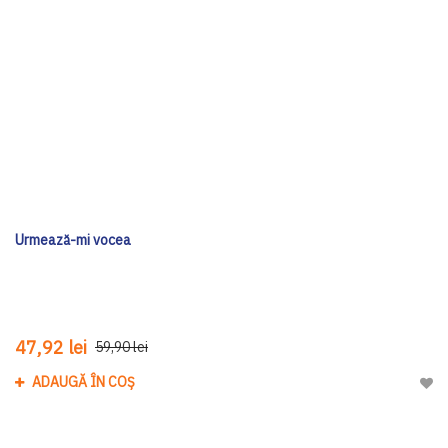
Urmează-mi vocea
47,92 lei
59,90 lei
ADAUGĂ ÎN COȘ
Adau