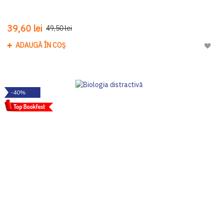
39,60 lei
49,50 lei
ADAUGĂ ÎN COȘ
Adau
-40%