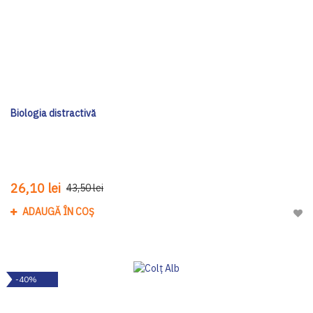
Biologia distractivă
26,10 lei
43,50 lei
ADAUGĂ ÎN COȘ
Adau
-40%