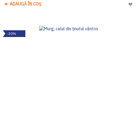
ADAUGĂ ÎN COȘ
Adau
-20%