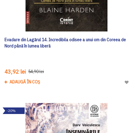
Evadare din Lagărul 14. Incredibila odisee a unui om din Coreea de
Nord până în lumea liberă
43,92 lei
54,90 lei
ADAUGĂ ÎN COȘ
Adau
-20%