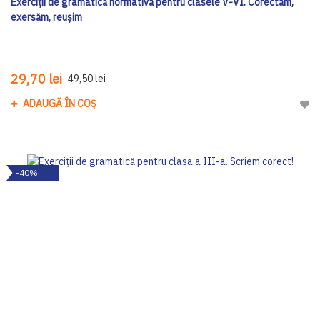
Exerciții de gramatică normativă pentru clasele V-VI. Corectăm,
exersăm, reușim
29,70 lei
49,50 lei
ADAUGĂ ÎN COȘ
Adau
-40%