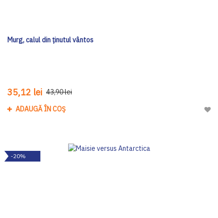
Murg, calul din ținutul vântos
35,12 lei
43,90 lei
ADAUGĂ ÎN COȘ
Adau
-20%