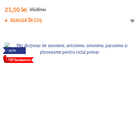
21,00 lei
35,00 lei
ADAUGĂ ÎN COȘ
Adau
-40%