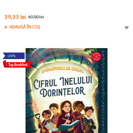
39,33 lei
60,50 lei
ADAUGĂ ÎN COȘ
Adau
-20%