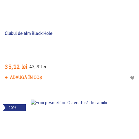
Clubul de film Black Hole
35,12 lei
43,90 lei
ADAUGĂ ÎN COȘ
Adau
-20%