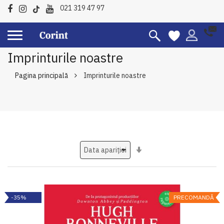
021 319 47 97
Imprinturile noastre
Pagina principală
Imprinturile noastre
Setati
ascendent
-35%
PRECOMANDĂ