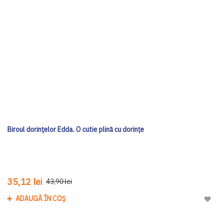
Biroul dorințelor Edda. O cutie plină cu dorințe
35,12 lei
43,90 lei
ADAUGĂ ÎN COȘ
Adau