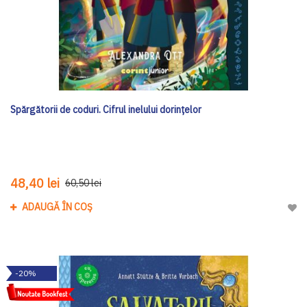
Spărgătorii de coduri. Cifrul inelului dorințelor
48,40 lei
60,50 lei
ADAUGĂ ÎN COȘ
Adau
-20%