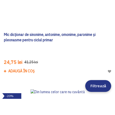
Mic dicționar de sinonime, antonime, omonime, paronime și
pleonasme pentru ciclul primar
24,75 lei
41,25 lei
ADAUGĂ ÎN COȘ
Adau
Filtrează
-20%