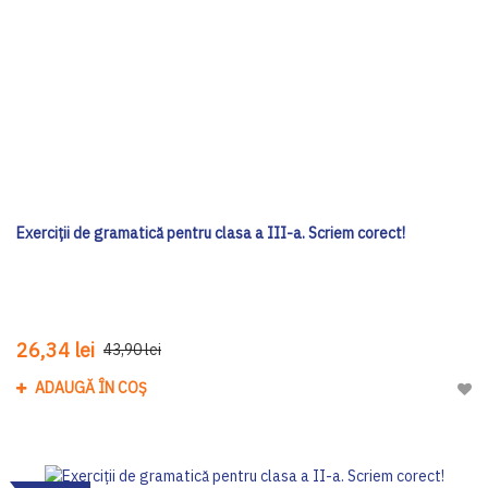
Exerciții de gramatică pentru clasa a III-a. Scriem corect!
26,34 lei
43,90 lei
ADAUGĂ ÎN COȘ
Adau