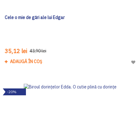
Cele o mie de gări ale lui Edgar
35,12 lei
43,90 lei
ADAUGĂ ÎN COȘ
Adau
-20%