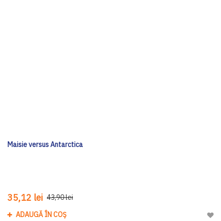
Maisie versus Antarctica
35,12 lei
43,90 lei
ADAUGĂ ÎN COȘ
Adau