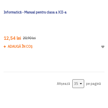
Informatică - Manual pentru clasa a XII-a
12,54 lei
20,90 lei
ADAUGĂ ÎN COȘ
Adau
Afișează
pe pagină