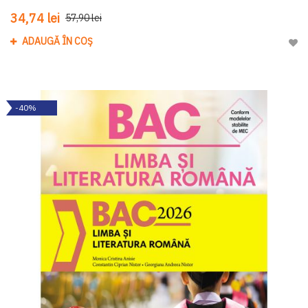
34,74 lei
57,90 lei
ADAUGĂ ÎN COȘ
Adau
-40%