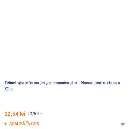
Tehnologia informaţiei şi a comunicaţiilor - Manual pentru clasa a
XI-a
12,54 lei
20,90 lei
ADAUGĂ ÎN COȘ
Adau