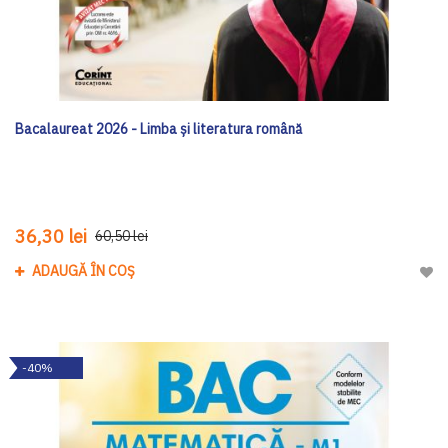
Bacalaureat 2026 - Limba și literatura română
36,30 lei
60,50 lei
ADAUGĂ ÎN COȘ
Adau
-40%