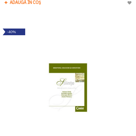
ADAUGĂ ÎN COȘ
Adau
-40%