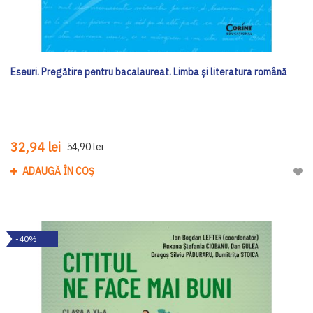
Eseuri. Pregătire pentru bacalaureat. Limba și literatura română
32,94 lei
54,90 lei
ADAUGĂ ÎN COȘ
Adau
-40%