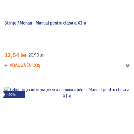
Ştiinţe / Mohan - Manual pentru clasa a XI-a
12,54 lei
20,90 lei
ADAUGĂ ÎN COȘ
Adau
-40%