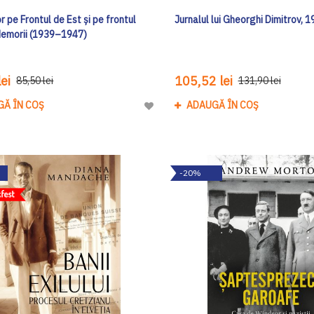
r pe Frontul de Est și pe frontul
Jurnalul lui Gheorghi Dimitrov,
Memorii (1939–1947)
ei
105,52 lei
85,50 lei
131,90 lei
GĂ ÎN COȘ
ADAUGĂ ÎN COȘ
Adaugă
la
Lista
de
-20%
Dorinte