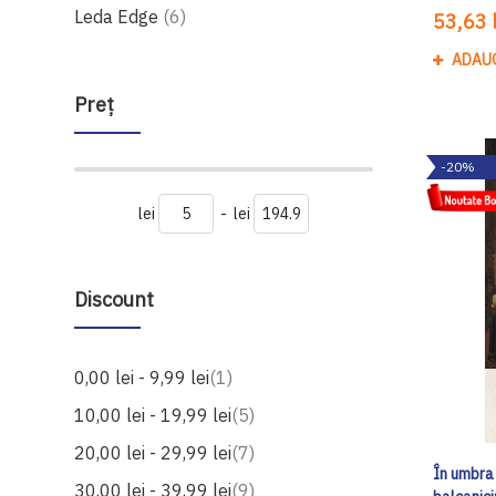
produse
Leda Edge
6
53,63 l
ADAU
Preţ
-20%
lei
-
lei
Discount
produs
0,00 lei
-
9,99 lei
1
produse
10,00 lei
-
19,99 lei
5
produse
20,00 lei
-
29,99 lei
7
În umbra 
produse
30,00 lei
-
39,99 lei
9