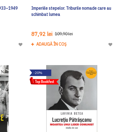
 1933–1949
Imperiile stepelor. Triburile nomade care au
schimbat lumea
87,92 lei
109,90 lei
ADAUGĂ ÎN COȘ
Adaugă
Adaugă
la
la
Lista
Lista
de
de
-20%
Dorinte
Dorinte