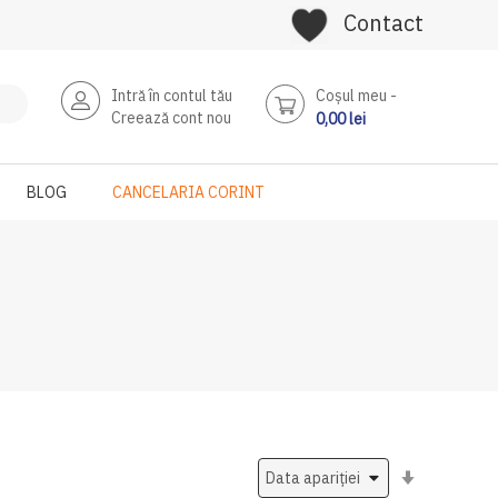
Contact
Intră în contul tău
Coşul meu
Creează cont nou
0,00 lei
BLOG
CANCELARIA CORINT
Setati
ascendent