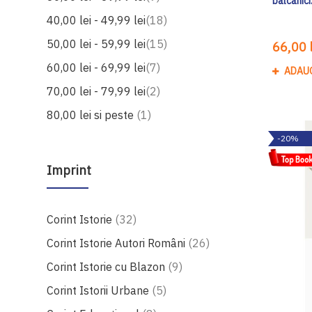
balcanici
produse
40,00 lei
-
49,99 lei
18
produse
50,00 lei
-
59,99 lei
15
66,00 l
produse
60,00 lei
-
69,99 lei
7
ADAU
produse
70,00 lei
-
79,99 lei
2
produs
80,00 lei
si peste
1
-20%
Imprint
produse
Corint Istorie
32
produse
Corint Istorie Autori Români
26
produse
Corint Istorie cu Blazon
9
produse
Corint Istorii Urbane
5