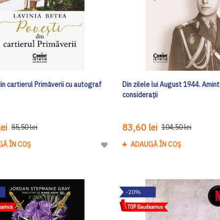
in cartierul Primăverii cu autograf
Din zilele lui August 1944. Aminti
considerații
ei
83,60 lei
85,50 lei
104,50 lei
GĂ ÎN COȘ
ADAUGĂ ÎN COȘ
Adaugă
la
Lista
de
-20%
Dorinte