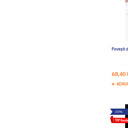
Povești d
68,40 l
ADAU
-20%