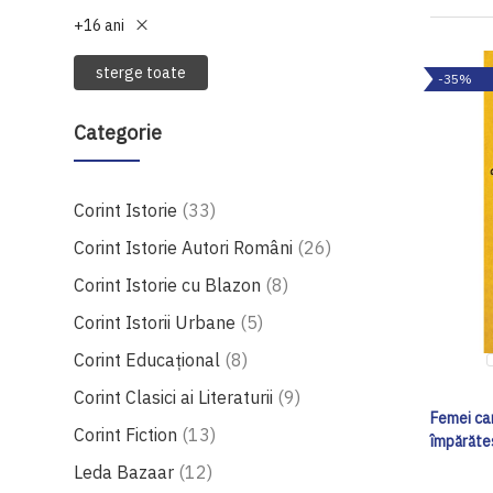
+16 ani
sterge toate
-35%
Categorie
produse
Corint Istorie
33
produse
Corint Istorie Autori Români
26
produse
Corint Istorie cu Blazon
8
produse
Corint Istorii Urbane
5
produse
Corint Educațional
8
produse
Corint Clasici ai Literaturii
9
Femei ca
produse
Corint Fiction
13
împărătes
produse
Leda Bazaar
12