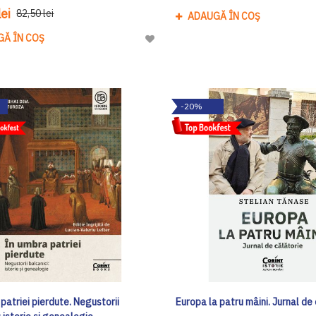
ei
82,50 lei
ADAUGĂ ÎN COȘ
GĂ ÎN COȘ
Adaugă
la
Lista
de
-20%
Dorinte
patriei pierdute. Negustorii
Europa la patru mâini. Jurnal de 