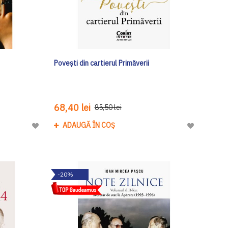
Povești din cartierul Primăverii
68,40 lei
85,50 lei
ADAUGĂ ÎN COȘ
Adaugă
Adaugă
la
la
Lista
Lista
de
de
-20%
Dorinte
Dorinte