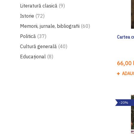
produse
Literatură clasică
9
produse
Istorie
72
produse
Memorii, jurnale, bibliografii
60
produse
Politică
37
Cartea cu
produse
Cultură generală
40
produse
Educațional
8
66,00 l
ADAU
-20%