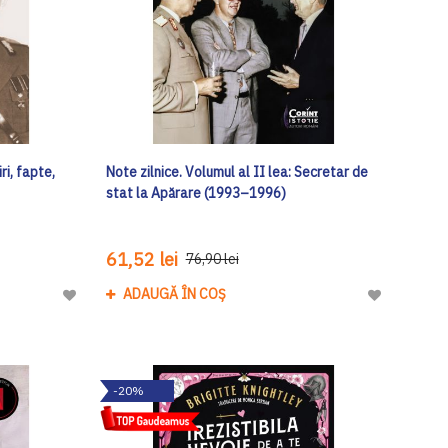
ri, fapte,
Note zilnice. Volumul al II lea: Secretar de
stat la Apărare (1993–1996)
61,52 lei
76,90 lei
ADAUGĂ ÎN COȘ
Adaugă
Adaugă
la
la
Lista
Lista
de
de
-20%
Dorinte
Dorinte