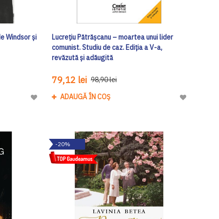
e Windsor și
Lucrețiu Pătrășcanu – moartea unui lider
comunist. Studiu de caz. Ediția a V-a,
revăzută și adăugită
79,12 lei
98,90 lei
ADAUGĂ ÎN COȘ
Adaugă
Adaugă
la
la
Lista
Lista
de
de
-20%
Dorinte
Dorinte