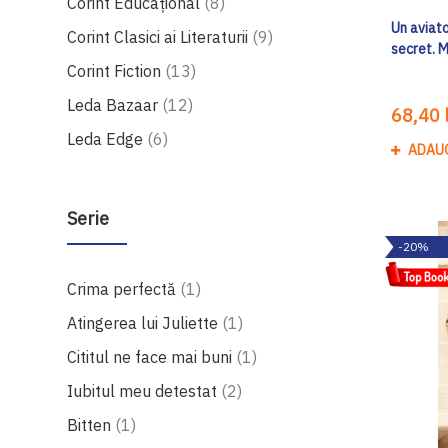
produse
Corint Educaţional
8
Un aviato
produse
Corint Clasici ai Literaturii
9
secret. 
produse
Corint Fiction
13
produse
Leda Bazaar
12
68,40 l
produse
Leda Edge
6
ADAU
Serie
-20%
produs
Crima perfectă
1
produs
Atingerea lui Juliette
1
produs
Cititul ne face mai buni
1
produse
Iubitul meu detestat
2
produs
Bitten
1