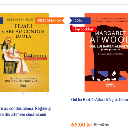
PRECOMANDĂ
-20%
Oul lui Barbă-Albastră și alte po
re au condus lumea. Regine și
e din ultimele cinci milenii
66,00 lei
82,50 lei