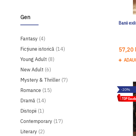
Gen
Banii exi
produse
Fantasy
4
produse
Ficțiune istorică
14
57,20 l
produse
Young Adult
8
ADAU
produse
New Adult
6
produse
Mystery & Thriller
7
produse
Romance
15
-20%
produse
Dramă
14
produs
Distopii
1
produse
Contemporary
17
produse
Literary
2