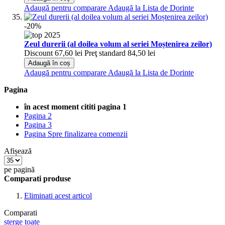
Adaugă pentru comparare
Adaugă la Lista de Dorinte
-20%
Zeul durerii (al doilea volum al seriei Moștenirea zeilor)
Discount
67,60 lei
Preţ standard
84,50 lei
Adaugă în coș
Adaugă pentru comparare
Adaugă la Lista de Dorinte
Pagina
în acest moment cititi pagina
1
Pagina
2
Pagina
3
Pagina
Spre finalizarea comenzii
Afișează
pe pagină
Comparati produse
Eliminati acest articol
Comparati
sterge toate