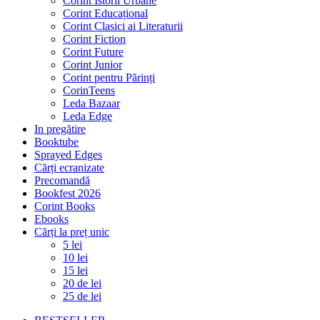
Corint Istorii Urbane
Corint Educațional
Corint Clasici ai Literaturii
Corint Fiction
Corint Future
Corint Junior
Corint pentru Părinți
CorinTeens
Leda Bazaar
Leda Edge
In pregătire
Booktube
Sprayed Edges
Cărți ecranizate
Precomandă
Bookfest 2026
Corint Books
Ebooks
Cărți la preț unic
5 lei
10 lei
15 lei
20 de lei
25 de lei