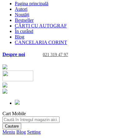
Pagina principală
Autori
Noutăți
Bestseller
CĂRȚI CU AUTOGRAF
În curând
Blog
CANCELARIA CORINT
Despre noi
021 319 47 97
Cart Mobile
Cautare
Meniu
Blog
Setting