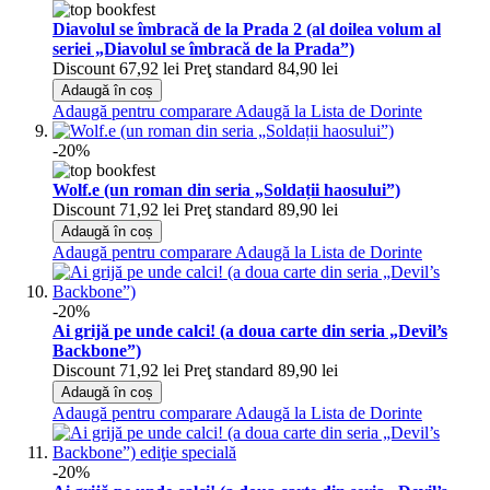
Diavolul se îmbracă de la Prada 2 (al doilea volum al
seriei „Diavolul se îmbracă de la Prada”)
Discount
67,92 lei
Preţ standard
84,90 lei
Adaugă în coș
Adaugă pentru comparare
Adaugă la Lista de Dorinte
-20%
Wolf.e (un roman din seria „Soldații haosului”)
Discount
71,92 lei
Preţ standard
89,90 lei
Adaugă în coș
Adaugă pentru comparare
Adaugă la Lista de Dorinte
-20%
Ai grijă pe unde calci! (a doua carte din seria „Devil’s
Backbone”)
Discount
71,92 lei
Preţ standard
89,90 lei
Adaugă în coș
Adaugă pentru comparare
Adaugă la Lista de Dorinte
-20%