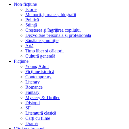
Non-ficțiune
Istorie
Memorii, jurnale și biografii
Politică
Stiință
Creșterea și îngrijirea copilului
Dezvoltare personală și profesională
Sănătate și nutriție
Artă
Timp liber și călatorii
Cultură generală
Ficțiune
Young Adult
Ficțiune istorică
Contemporary
Literary
Romance
Fantasy
Mystery & Thriller
Distopii
SF
Literatură clasică
Cărți cu filme
Dramă
Cărți pentru copii