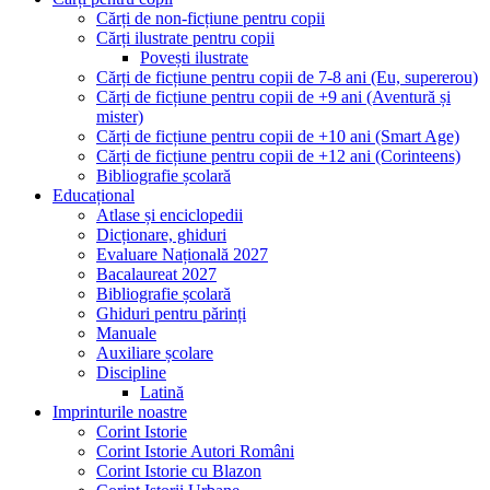
Cărți de non-ficțiune pentru copii
Cărți ilustrate pentru copii
Povești ilustrate
Cărți de ficțiune pentru copii de 7-8 ani (Eu, supererou)
Cărți de ficțiune pentru copii de +9 ani (Aventură și
mister)
Cărți de ficțiune pentru copii de +10 ani (Smart Age)
Cărți de ficțiune pentru copii de +12 ani (Corinteens)
Bibliografie școlară
Educațional
Atlase și enciclopedii
Dicționare, ghiduri
Evaluare Națională 2027
Bacalaureat 2027
Bibliografie școlară
Ghiduri pentru părinți
Manuale
Auxiliare școlare
Discipline
Latină
Imprinturile noastre
Corint Istorie
Corint Istorie Autori Români
Corint Istorie cu Blazon