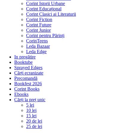
Corint Istorii Urbane
Corint Educațional
Corint Clasici ai Literaturii
Corint Fiction
Corint Future
Corint Junior
Corint pentru Părinți
CorinTeens
Leda Bazaar
Leda Edge
In pregătire
Booktube
Sprayed Edges
Cărți ecranizate
Precomandă
Bookfest 2026
Corint Books
Ebooks
Cărți la preț unic
5 lei
10 lei
15 lei
20 de lei
25 de lei