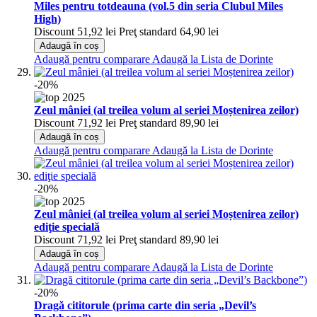
Miles pentru totdeauna (vol.5 din seria Clubul Miles
High)
Discount
51,92 lei
Preţ standard
64,90 lei
Adaugă în coș
Adaugă pentru comparare
Adaugă la Lista de Dorinte
-20%
Zeul mâniei (al treilea volum al seriei Moștenirea zeilor)
Discount
71,92 lei
Preţ standard
89,90 lei
Adaugă în coș
Adaugă pentru comparare
Adaugă la Lista de Dorinte
-20%
Zeul mâniei (al treilea volum al seriei Moștenirea zeilor)
ediţie specială
Discount
71,92 lei
Preţ standard
89,90 lei
Adaugă în coș
Adaugă pentru comparare
Adaugă la Lista de Dorinte
-20%
Dragă cititorule (prima carte din seria „Devil’s