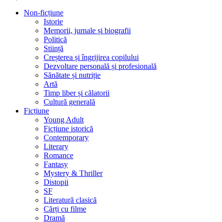
Non-ficțiune
Istorie
Memorii, jurnale și biografii
Politică
Stiință
Creșterea și îngrijirea copilului
Dezvoltare personală și profesională
Sănătate și nutriție
Artă
Timp liber și călatorii
Cultură generală
Ficțiune
Young Adult
Ficțiune istorică
Contemporary
Literary
Romance
Fantasy
Mystery & Thriller
Distopii
SF
Literatură clasică
Cărți cu filme
Dramă