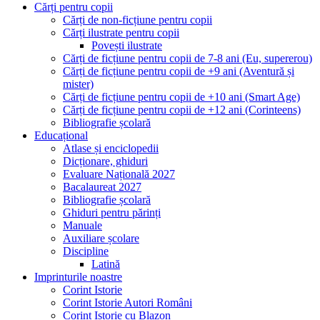
Cărți pentru copii
Cărți de non-ficțiune pentru copii
Cărți ilustrate pentru copii
Povești ilustrate
Cărți de ficțiune pentru copii de 7-8 ani (Eu, supererou)
Cărți de ficțiune pentru copii de +9 ani (Aventură și
mister)
Cărți de ficțiune pentru copii de +10 ani (Smart Age)
Cărți de ficțiune pentru copii de +12 ani (Corinteens)
Bibliografie școlară
Educațional
Atlase și enciclopedii
Dicționare, ghiduri
Evaluare Națională 2027
Bacalaureat 2027
Bibliografie școlară
Ghiduri pentru părinți
Manuale
Auxiliare școlare
Discipline
Latină
Imprinturile noastre
Corint Istorie
Corint Istorie Autori Români
Corint Istorie cu Blazon