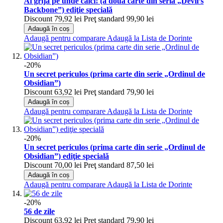
Ai grijă pe unde calci! (a doua carte din seria „Devil’s
Backbone”) ediţie specială
Discount
79,92 lei
Preţ standard
99,90 lei
Adaugă în coș
Adaugă pentru comparare
Adaugă la Lista de Dorinte
-20%
Un secret periculos (prima carte din serie „Ordinul de
Obsidian”)
Discount
63,92 lei
Preţ standard
79,90 lei
Adaugă în coș
Adaugă pentru comparare
Adaugă la Lista de Dorinte
-20%
Un secret periculos (prima carte din serie „Ordinul de
Obsidian”) ediţie specială
Discount
70,00 lei
Preţ standard
87,50 lei
Adaugă în coș
Adaugă pentru comparare
Adaugă la Lista de Dorinte
-20%
56 de zile
Discount
63,92 lei
Preţ standard
79,90 lei