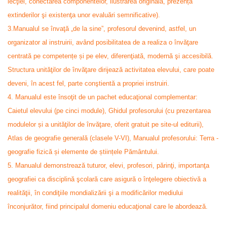
lecţiei, conectarea componentelor, ilustrarea originală, prezența
extinderilor şi existenţa unor evaluări semnificative).
3.Manualul se învaţă „de la sine”, profesorul devenind, astfel, un
organizator al instruirii, având posibilitatea de a realiza o învăţare
centrată pe competențe și pe elev, diferenţiată, modernă şi accesibilă.
Structura unităţilor de învăţare dirijează activitatea elevului, care poate
deveni, în acest fel, parte conştientă a propriei instruiri.
4. Manualul este însoţit de un pachet educaţional complementar:
Caietul elevului (pe cinci module), Ghidul profesorului (cu prezentarea
modulelor și a unităţilor de învăţare, oferit gratuit pe site-ul editurii),
Atlas de geografie generală (clasele V-VI), Manualul profesorului: Terra -
geografie fizică și elemente de științele Pământului.
5. Manualul demonstrează tuturor, elevi, profesori, părinţi, importanţa
geografiei ca disciplină şcolară care asigură o înţelegere obiectivă a
realităţii, în condiţiile mondializării şi a modificărilor mediului
înconjurător, fiind principalul domeniu educaţional care le abordează.