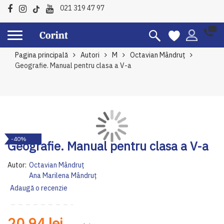
021 319 47 97
Pagina principală
Autori
M
Octavian Mândruţ
Geografie. Manual pentru clasa a V-a
Skip
Sk
-40%
to
to
Geografie. Manual pentru clasa a V-a
the
th
end
be
Autor:
Octavian Mândruţ
of
of
Ana Marilena Mândruț
the
th
Adaugă o recenzie
images
im
gallery
ga
20,94 lei