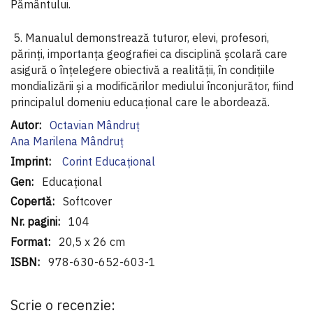
Pământului.
5. Manualul demonstrează tuturor, elevi, profesori,
părinţi, importanţa geografiei ca disciplină şcolară care
asigură o înţelegere obiectivă a realităţii, în condiţiile
mondializării şi a modificărilor mediului înconjurător, fiind
principalul domeniu educaţional care le abordează.
Informaţii
Octavian Mândruţ
suplimentare
Ana Marilena Mândruț
Corint Educaţional
Educațional
Softcover
104
20,5 x 26 cm
978-630-652-603-1
Scrie o recenzie: