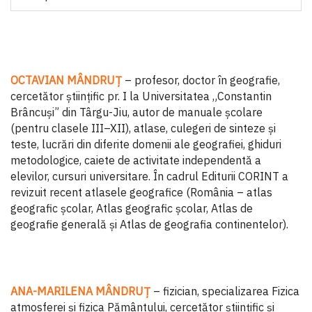
OCTAVIAN MÂNDRUŢ
– profesor, doctor în geografie,
cercetător știinţific pr. I la Universitatea „Constantin
Brâncuși” din Târgu-Jiu, autor de manuale şcolare
(pentru clasele III–XII), atlase, culegeri de sinteze şi
teste, lucrări din diferite domenii ale geografiei, ghiduri
metodologice, caiete de activitate independentă a
elevilor, cursuri universitare. În cadrul Editurii CORINT a
revizuit recent atlasele geografice (România – atlas
geografic şcolar, Atlas geografic şcolar, Atlas de
geografie generală și Atlas de geografia continentelor).
ANA-MARILENA MÂNDRUȚ
– fizician, specializarea Fizica
atmosferei și fizica Pământului, cercetător științific și