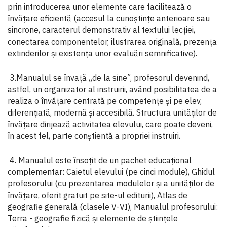
prin introducerea unor elemente care facilitează o
învăţare eficientă (accesul la cunoştinţe anterioare sau
sincrone, caracterul demonstrativ al textului lecţiei,
conectarea componentelor, ilustrarea originală, prezența
extinderilor şi existenţa unor evaluări semnificative).
3.Manualul se învaţă „de la sine”, profesorul devenind,
astfel, un organizator al instruirii, având posibilitatea de a
realiza o învăţare centrată pe competențe și pe elev,
diferenţiată, modernă şi accesibilă. Structura unităţilor de
învăţare dirijează activitatea elevului, care poate deveni,
în acest fel, parte conştientă a propriei instruiri.
4. Manualul este însoţit de un pachet educaţional
complementar: Caietul elevului (pe cinci module), Ghidul
profesorului (cu prezentarea modulelor și a unităţilor de
învăţare, oferit gratuit pe site-ul editurii), Atlas de
geografie generală (clasele V-VI), Manualul profesorului:
Terra - geografie fizică și elemente de științele