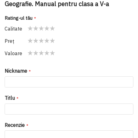
Geografie. Manual pentru clasa a V-a
Rating-ul tău
Calitate
1
2
3
4
5
Preţ
star
stars
stars
stars
stars
1
2
3
4
5
Valoare
star
stars
stars
stars
stars
1
2
3
4
5
star
stars
stars
stars
stars
Nickname
Titlu
Recenzie