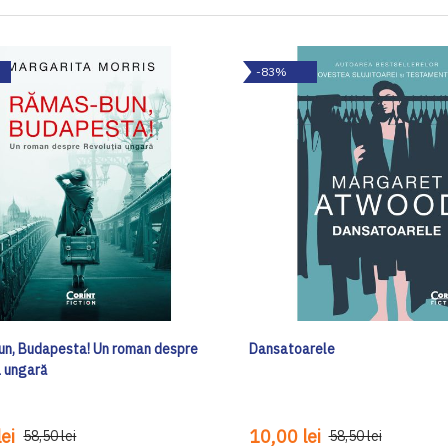
-83%
n, Budapesta! Un roman despre
Dansatoarele
a ungară
ei
10,00 lei
58,50 lei
58,50 lei