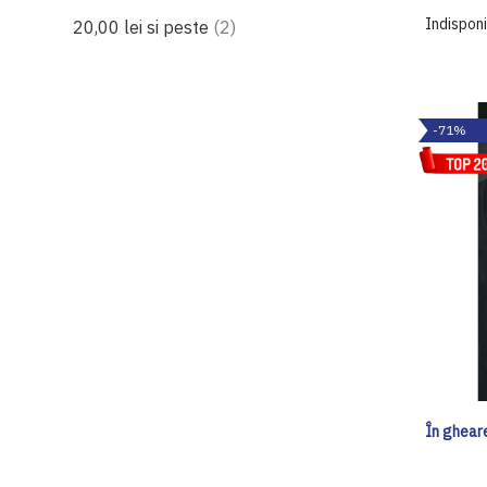
Indisponi
produse
20,00 lei
si peste
2
-71%
În gheare