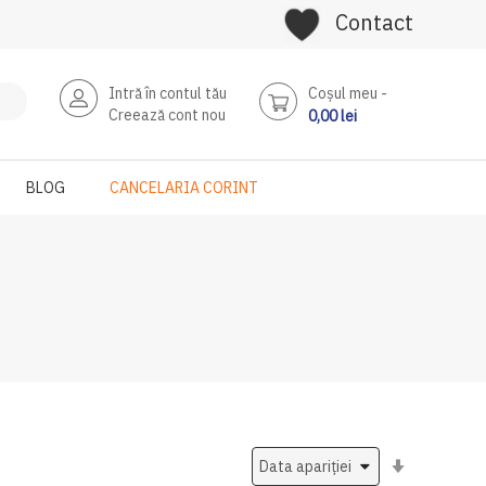
Contact
Intră în contul tău
Coşul meu
Creează cont nou
0,00 lei
BLOG
CANCELARIA CORINT
Setati
ascendent