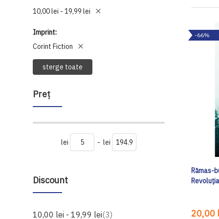
10,00 lei - 19,99 lei
Imprint
-66%
Corint Fiction
sterge toate
Preţ
lei
-
lei
Rămas-bu
Discount
Revoluți
20,00 l
produse
10,00 lei
-
19,99 lei
3