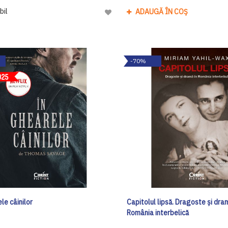
bil
ADAUGĂ ÎN COȘ
Adaugă
la
Lista
de
-70%
Dorinte
le câinilor
Capitolul lipsă. Dragoste și dram
România interbelică