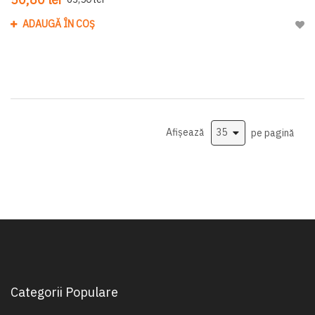
ADAUGĂ ÎN COȘ
Adau
Afișează
pe pagină
Categorii Populare