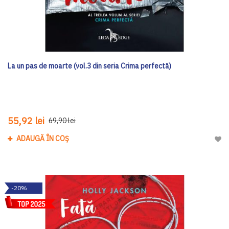
La un pas de moarte (vol.3 din seria Crima perfectă)
55,92 lei
69,90 lei
ADAUGĂ ÎN COȘ
Adau
-20%