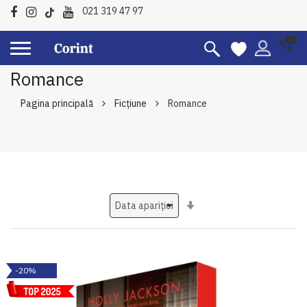
021 319 47 97
Romance
Pagina principală
Ficțiune
Romance
Setati
ascendent
-20%