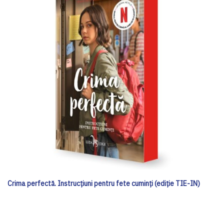
Crima perfectă. Instrucțiuni pentru fete cuminți (ediție TIE-IN)