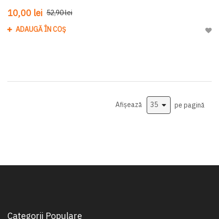
10,00 lei
52,90 lei
ADAUGĂ ÎN COȘ
Adau
Afișează
pe pagină
Categorii Populare