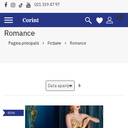
021 319 47 97
Romance
Pagina principală
Ficțiune
Romance
Setati
ascendent
-81%