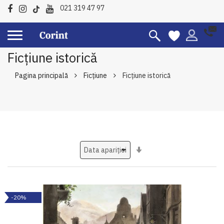
021 319 47 97
Ficțiune istorică
Pagina principală
Ficțiune
Ficțiune istorică
Setati
ascendent
-20%