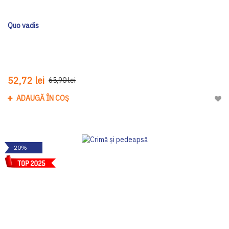
Quo vadis
52,72 lei
65,90 lei
ADAUGĂ ÎN COȘ
Adau
-20%