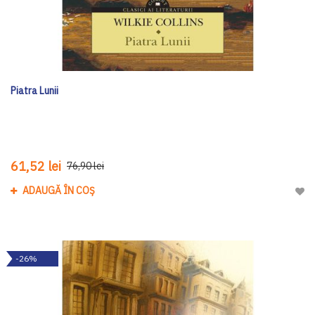
Piatra Lunii
61,52 lei
76,90 lei
ADAUGĂ ÎN COȘ
Adau
-26%