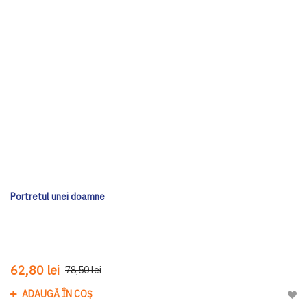
Portretul unei doamne
62,80 lei
78,50 lei
ADAUGĂ ÎN COȘ
Adau