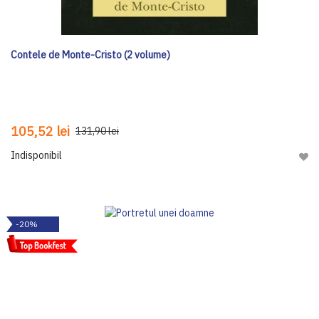
Contele de Monte-Cristo (2 volume)
105,52 lei
131,90 lei
Indisponibil
Adau
-20%