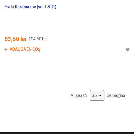
Fratii Karamazov (vol.I & II)
83,60 lei
104,50 lei
ADAUGĂ ÎN COȘ
Adau
Afișează
pe pagină