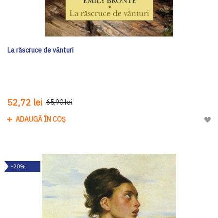
La răscruce de vânturi
52,72 lei
65,90 lei
ADAUGĂ ÎN COȘ
Adau
-20%