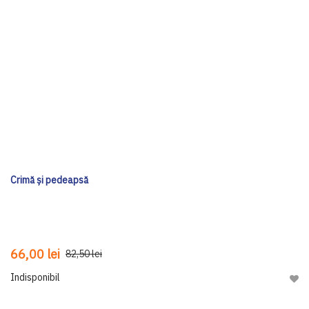
Crimă și pedeapsă
66,00 lei
82,50 lei
Indisponibil
Adau