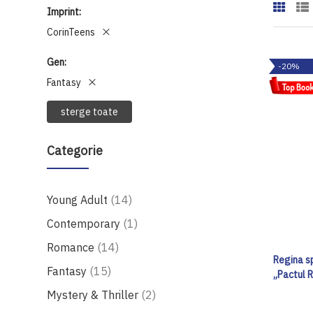
Imprint
CorinTeens
Gen
-20%
Fantasy
sterge toate
Categorie
produse
Young Adult
14
produs
Contemporary
1
produse
Romance
14
Regina sp
produse
Fantasy
15
„Pactul R
produse
Mystery & Thriller
2