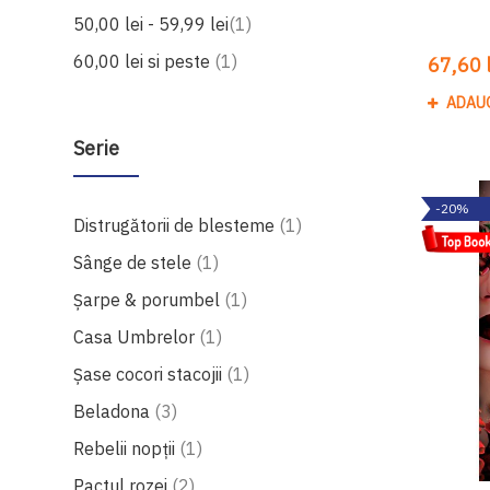
produs
50,00 lei
-
59,99 lei
1
produs
60,00 lei
si peste
1
67,60 l
ADAU
Serie
-20%
produs
Distrugătorii de blesteme
1
produs
Sânge de stele
1
produs
Șarpe & porumbel
1
produs
Casa Umbrelor
1
produs
Șase cocori stacojii
1
produse
Beladona
3
produs
Rebelii nopţii
1
produse
Pactul rozei
2