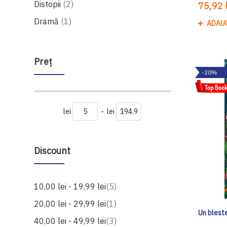
produse
Distopii
2
75,92 l
produs
Dramă
1
ADAU
Preţ
-20%
lei
-
lei
Discount
produse
10,00 lei
-
19,99 lei
5
produs
20,00 lei
-
29,99 lei
1
Un blest
produse
40,00 lei
-
49,99 lei
3