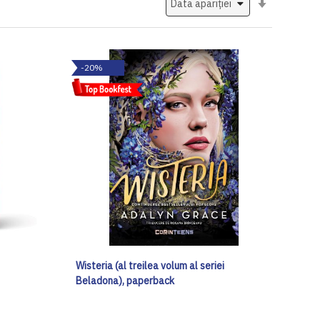
ascendent
-20%
Wisteria (al treilea volum al seriei
Beladona), paperback