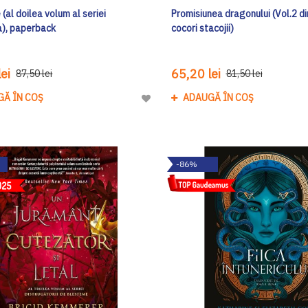
(al doilea volum al seriei
Promisiunea dragonului (Vol.2 di
), paperback
cocori stacojii)
ei
65,20 lei
87,50 lei
81,50 lei
GĂ ÎN COȘ
ADAUGĂ ÎN COȘ
Adaugă
la
Lista
de
-86%
Dorinte