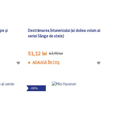
rpe și
Destrămarea întunericului (al doilea volum al
seriei Sânge de stele)
51,12 lei
63,90 lei
ADAUGĂ ÎN COȘ
Adaugă
Adaugă
la
la
Lista
Lista
de
de
-88%
Dorinte
Dorinte