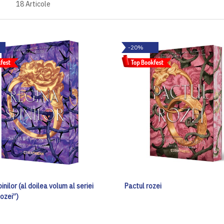
18
Articole
-20%
inilor (al doilea volum al seriei
Pactul rozei
ozei”)