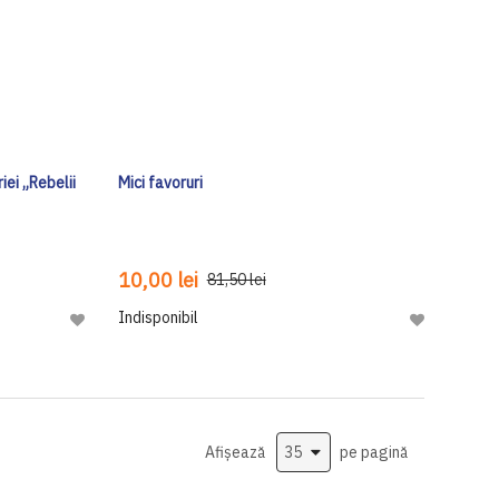
iei „Rebelii
Mici favoruri
10,00 lei
81,50 lei
Indisponibil
Adaugă
Adaugă
la
la
Lista
Lista
de
de
Dorinte
Dorinte
Afișează
pe pagină