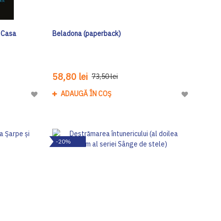
a Casa
Beladona (paperback)
58,80 lei
73,50 lei
ADAUGĂ ÎN COȘ
Adaugă
Adaugă
la
la
Lista
Lista
de
de
-20%
Dorinte
Dorinte