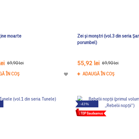
gine moarte
Zei și monștri (vol.3 din seria Șa
porumbel)
ei
55,92 lei
69,90 lei
69,90 lei
GĂ ÎN COȘ
ADAUGĂ ÎN COȘ
Adaugă
la
Lista
de
-43%
Dorinte