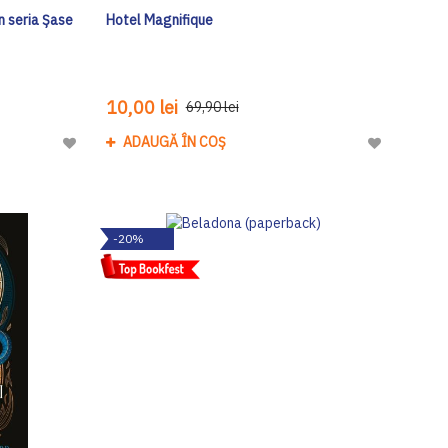
n seria Șase
Hotel Magnifique
10,00 lei
69,90 lei
ADAUGĂ ÎN COȘ
Adaugă
Adaugă
la
la
Lista
Lista
de
de
-20%
Dorinte
Dorinte