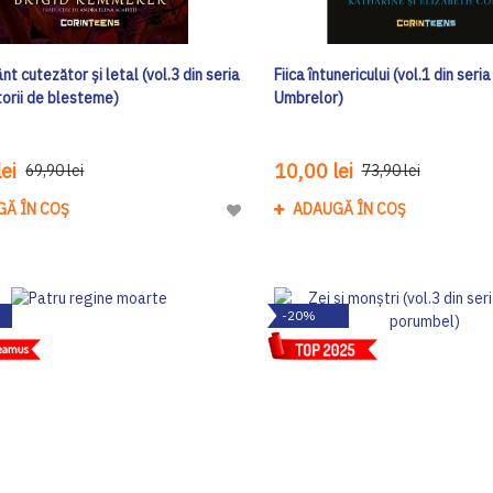
nt cutezător și letal (vol.3 din seria
Fiica întunericului (vol.1 din seri
torii de blesteme)
Umbrelor)
ei
10,00 lei
69,90 lei
73,90 lei
GĂ ÎN COȘ
ADAUGĂ ÎN COȘ
Adaugă
la
Lista
de
-20%
Dorinte