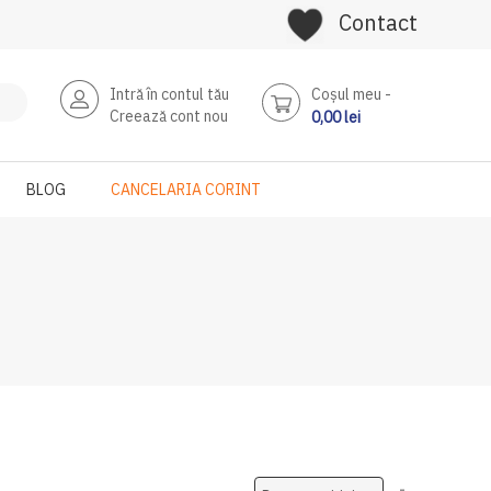
Contact
Intră în contul tău
Coşul meu
Creează cont nou
0,00 lei
BLOG
CANCELARIA CORINT
Setati