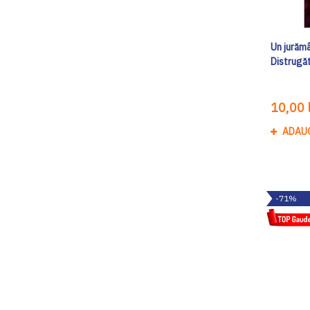
Un jurămâ
Distrugă
10,00 l
ADAU
-71%