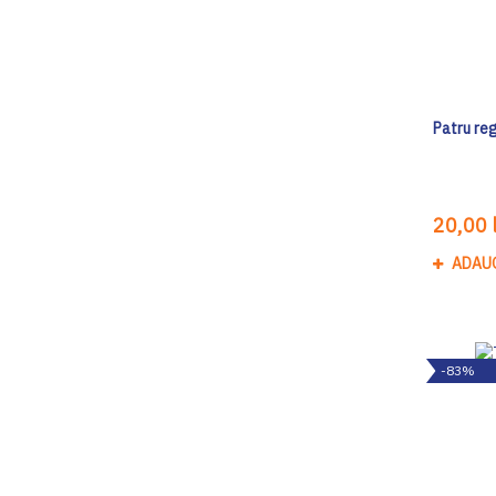
Patru re
20,00 l
ADAU
-83%