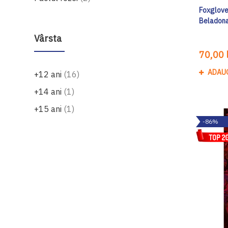
Foxglove 
Beladona
Vârsta
70,00 l
ADAU
produse
+12 ani
16
produs
+14 ani
1
produs
+15 ani
1
-86%