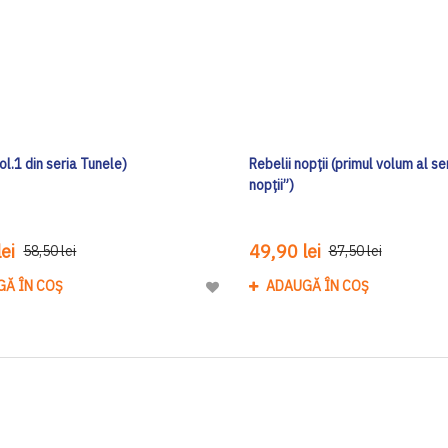
ol.1 din seria Tunele)
Rebelii nopții (primul volum al ser
nopții”)
ei
49,90 lei
58,50 lei
87,50 lei
GĂ ÎN COȘ
ADAUGĂ ÎN COȘ
Adaugă
la
Lista
de
Dorinte