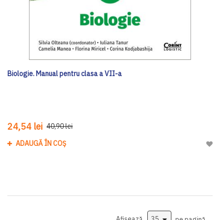
Biologie. Manual pentru clasa a VII-a
24,54 lei
40,90 lei
ADAUGĂ ÎN COȘ
Adau
Afișează
pe pagină