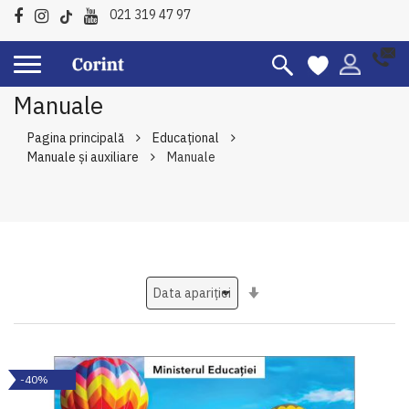
021 319 47 97
Manuale
Pagina principală
Educațional
Manuale şi auxiliare
Manuale
Setati
ascendent
-40%