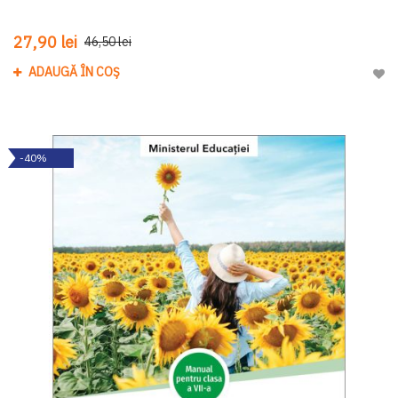
27,90 lei
46,50 lei
ADAUGĂ ÎN COȘ
Adau
-40%