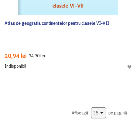
Atlas de geografia continentelor pentru clasele VI-VII
20,94 lei
34,90 lei
Indisponibil
Adau
Afișează
pe pagină