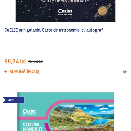
Cu ILIE prin galaxie. Carte de astronomie, cu autograf
55,74 lei
92,90 lei
ADAUGĂ ÎN COȘ
Adau
-40%