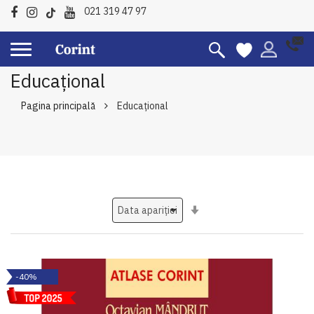
021 319 47 97
Educațional
Pagina principală
Educațional
Setati
ascendent
-40%