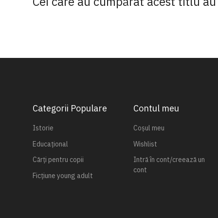
Cei care au cumpărat acest titlu au 
Categorii Populare
Contul meu
Istorie
Coșul meu
Educațional
Wishlist
Cărți pentru copii
Intră în cont/creează un
cont
Ficțiune young adult