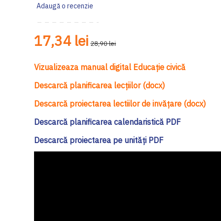
Adaugă o recenzie
17,34 lei
28,90 lei
Vizualizeaza manual digital Educație civică
Descarcă planificarea lecțiilor (docx)
Descarcă proiectarea lectiilor de invățare (docx)
Descarcă planificarea calendaristică PDF
Descarcă proiectarea pe unități PDF