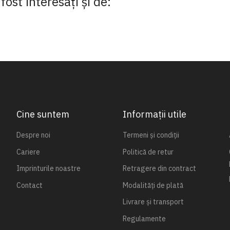
fost interesaţi şi de:
Cine suntem
Informații utile
Despre noi
Termeni și condiții
Cariere
Politică de retur
Imprinturile noastre
Retragere din contract
Contact
Modalități de plată
Livrare și transport
Regulamente