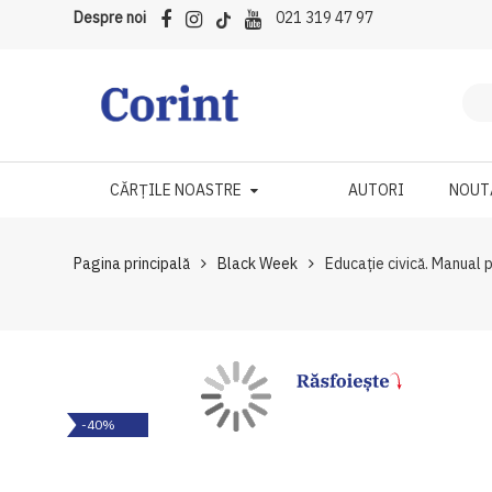
Despre noi
021 319 47 97
CĂRȚILE NOASTRE
AUTORI
NOUT
Pagina principală
Black Week
Educație civică. Manual 
Skip
Skip
-40%
to
to
the
the
end
beginning