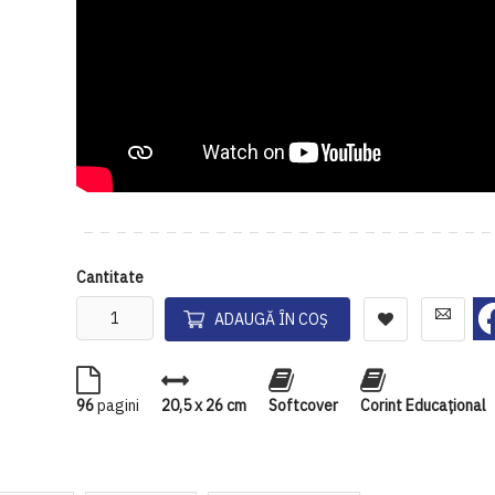
Cantitate
ADAUGĂ ÎN COȘ
96
pagini
20,5 x 26 cm
Softcover
Corint Educaţional