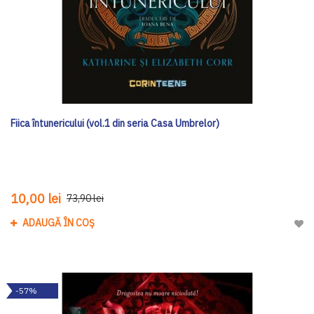
Fiica întunericului (vol.1 din seria Casa Umbrelor)
10,00 lei
73,90 lei
ADAUGĂ ÎN COȘ
Adau
-57%