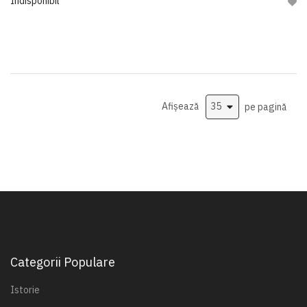
Indisponibil
Adau
Afișează
pe pagină
Categorii Populare
Istorie