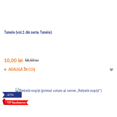
Tunele (vol.1 din seria Tunele)
10,00 lei
58,50 lei
ADAUGĂ ÎN COȘ
Adau
-43%