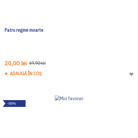
Patru regine moarte
20,00 lei
69,90 lei
ADAUGĂ ÎN COȘ
Adau
-88%