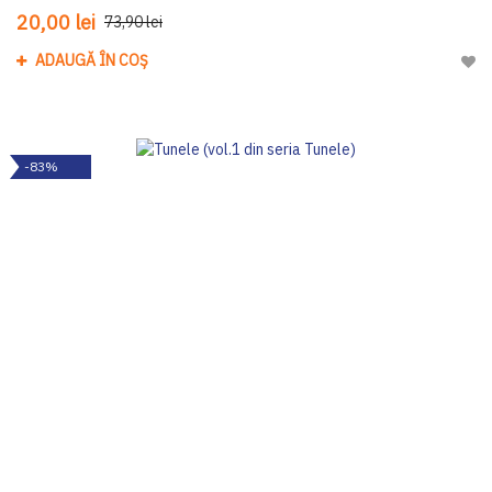
20,00 lei
73,90 lei
ADAUGĂ ÎN COȘ
Adau
-83%