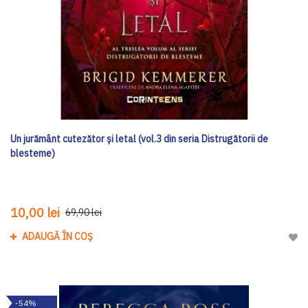
Un jurământ cutezător și letal (vol.3 din seria Distrugătorii de
blesteme)
10,00 lei
69,90 lei
ADAUGĂ ÎN COȘ
Adau
-54%