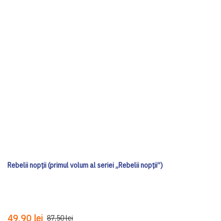
Rebelii nopții (primul volum al seriei „Rebelii nopții”)
49,90 lei
87,50 lei