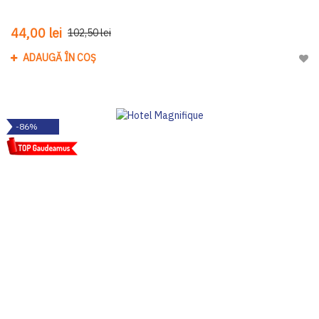
44,00 lei
102,50 lei
ADAUGĂ ÎN COȘ
Adau
-86%