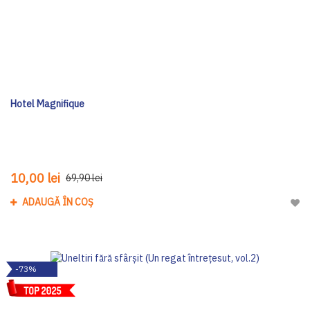
Hotel Magnifique
10,00 lei
69,90 lei
ADAUGĂ ÎN COȘ
Adau
-73%