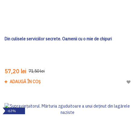
Din culisele serviciilor secrete. Oamenii cu o mie de chipuri
57,20 lei
71,50 lei
ADAUGĂ ÎN COȘ
Adau
-63%