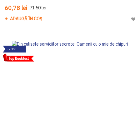
60,78 lei
71,50 lei
ADAUGĂ ÎN COȘ
Adau
-20%