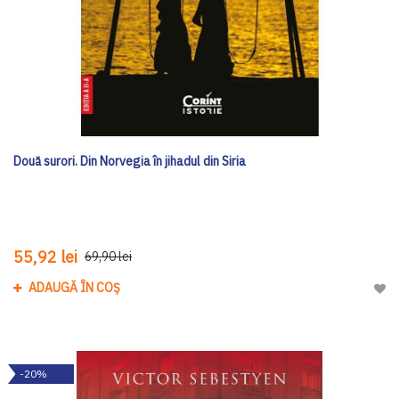
Două surori. Din Norvegia în jihadul din Siria
55,92 lei
69,90 lei
ADAUGĂ ÎN COȘ
Adau
-20%