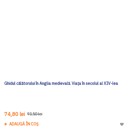
Ghidul călătorului în Anglia medievală. Viața în secolul al XIV-lea
74,80 lei
93,50 lei
ADAUGĂ ÎN COȘ
Adau