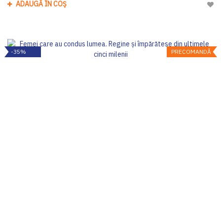
ADAUGĂ ÎN COȘ
Adau
-35%
PRECOMANDĂ