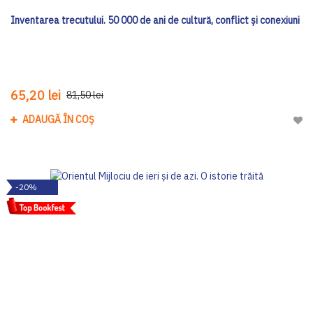
Inventarea trecutului. 50 000 de ani de cultură, conflict și conexiuni
65,20 lei
81,50 lei
ADAUGĂ ÎN COȘ
Adau
-20%