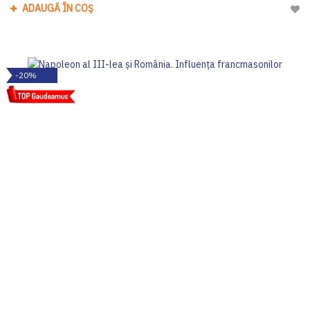
ADAUGĂ ÎN COȘ
Adau
-20%