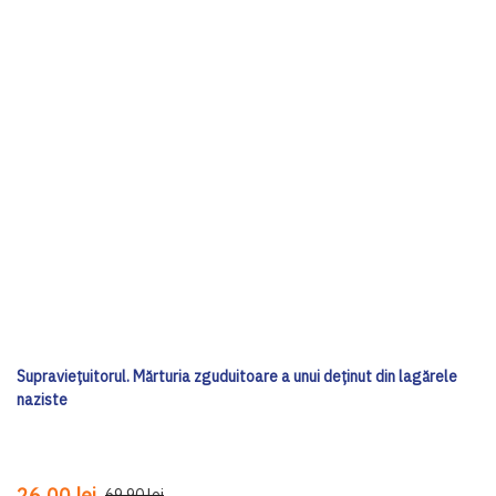
Supraviețuitorul. Mărturia zguduitoare a unui deținut din lagărele
naziste
26,00 lei
69,90 lei