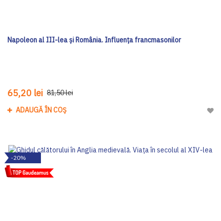
Napoleon al III-lea și România. Influența francmasonilor
65,20 lei
81,50 lei
ADAUGĂ ÎN COȘ
Adau
-20%