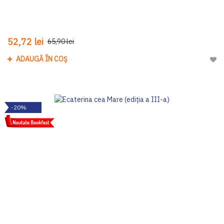
52,72 lei
65,90 lei
ADAUGĂ ÎN COȘ
Adau
-20%