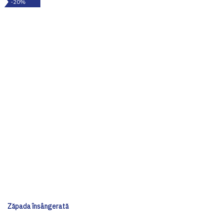
-20%
Zăpada însângerată