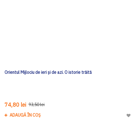
Orientul Mijlociu de ieri și de azi. O istorie trăită
74,80 lei
93,50 lei
ADAUGĂ ÎN COȘ
Adau