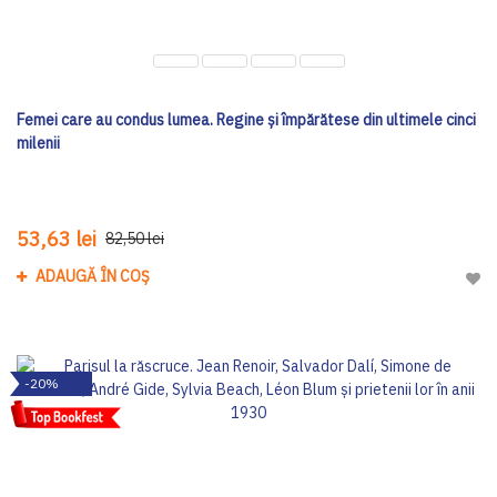
Femei care au condus lumea. Regine și împărătese din ultimele cinci
milenii
53,63 lei
82,50 lei
ADAUGĂ ÎN COȘ
Adau
-20%