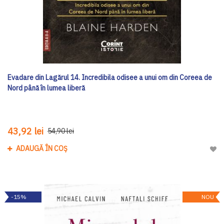
Evadare din Lagărul 14. Incredibila odisee a unui om din Coreea de
Nord până în lumea liberă
43,92 lei
54,90 lei
ADAUGĂ ÎN COȘ
Adau
-15%
NOU