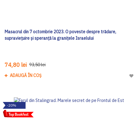
Masacrul din 7 octombrie 2023. O poveste despre trădare,
supraviețuire și speranță la granițele Israelului
74,80 lei
93,50 lei
ADAUGĂ ÎN COȘ
Adau
-20%