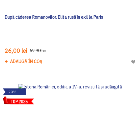
După căderea Romanovilor. Elita rusă în exil la Paris
26,00 lei
69,90 lei
ADAUGĂ ÎN COȘ
Adau
-20%