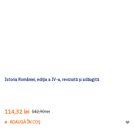
Istoria României, ediția a IV-a, revizuită și adăugită
114,32 lei
142,90 lei
ADAUGĂ ÎN COȘ
Adau