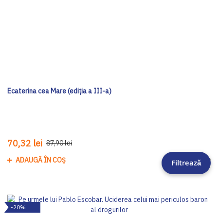
Ecaterina cea Mare (ediția a III-a)
70,32 lei
87,90 lei
ADAUGĂ ÎN COȘ
Adau
Filtrează
-20%