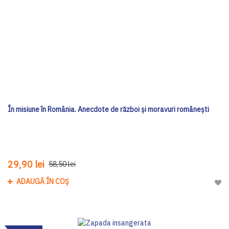
În misiune în România. Anecdote de război și moravuri românești
29,90 lei
58,50 lei
ADAUGĂ ÎN COȘ
Adau