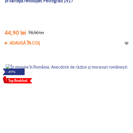
În vârtejul revoluției. Petrograd 1917
44,90 lei
78,50 lei
ADAUGĂ ÎN COȘ
Adau
-49%