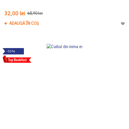
32,00 lei
68,90 lei
ADAUGĂ ÎN COȘ
Adau
-55%