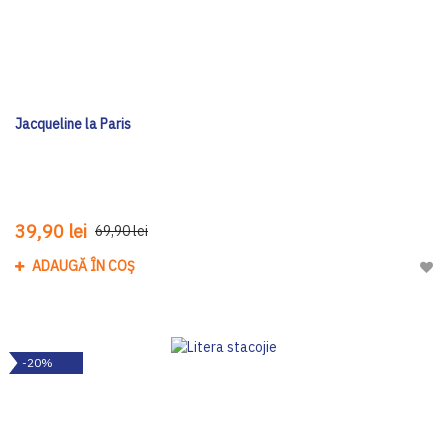
Jacqueline la Paris
39,90 lei
69,90 lei
ADAUGĂ ÎN COȘ
Adau
-20%