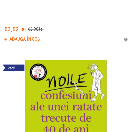
53,52 lei
66,90 lei
ADAUGĂ ÎN COȘ
Adau
-20%