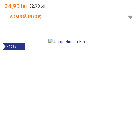
34,90 lei
52,90 lei
ADAUGĂ ÎN COȘ
Adau
-43%