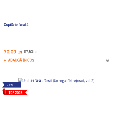
Copilărie furată
70,00 lei
87,50 lei
ADAUGĂ ÎN COȘ
Adau
-73%