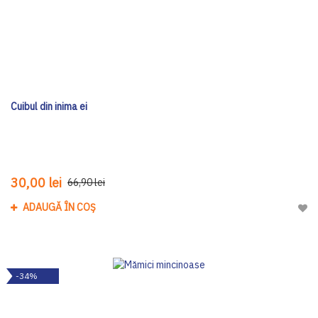
Cuibul din inima ei
30,00 lei
66,90 lei
ADAUGĂ ÎN COȘ
Adau
-34%