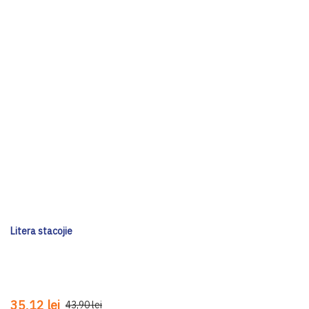
Litera stacojie
35,12 lei
43,90 lei