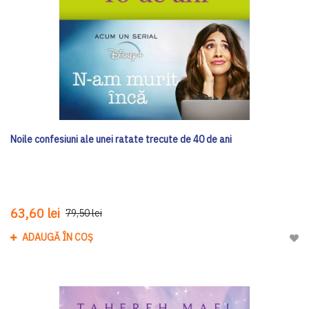
Noile confesiuni ale unei ratate trecute de 40 de ani
63,60 lei
79,50 lei
ADAUGĂ ÎN COȘ
Adau