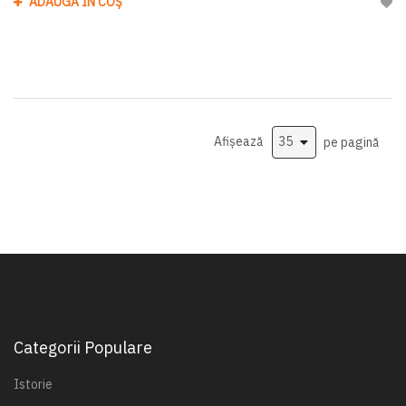
ADAUGĂ ÎN COȘ
Adau
Afișează
pe pagină
Categorii Populare
Istorie