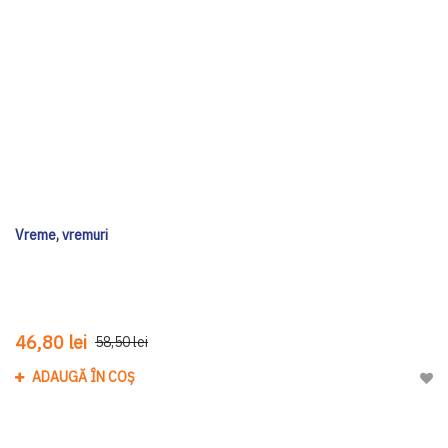
Vreme, vremuri
46,80 lei
58,50 lei
ADAUGĂ ÎN COȘ
Adau