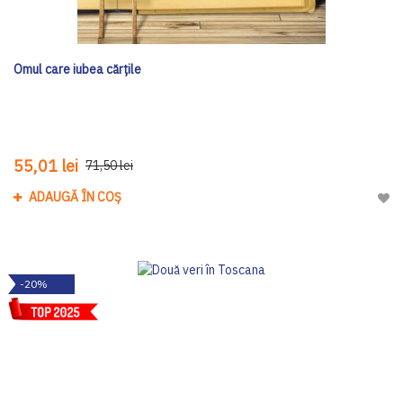
Omul care iubea cărțile
55,01 lei
71,50 lei
ADAUGĂ ÎN COȘ
Adau
-20%