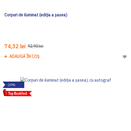
Corpuri de iluminat (ediția a șasea)
74,32 lei
92,90 lei
ADAUGĂ ÎN COȘ
Adau
-20%