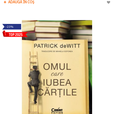
ADAUGĂ ÎN COȘ
Adau
-23%