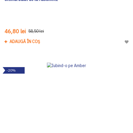
46,80 lei
58,50 lei
ADAUGĂ ÎN COȘ
Adau
-20%