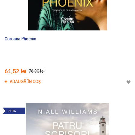
Coroana Phoenix
61,52 lei
76,90 lei
ADAUGĂ ÎN COȘ
Adau
-20%