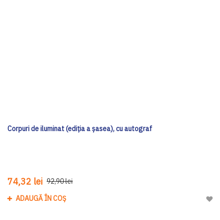
Corpuri de iluminat (ediția a șasea), cu autograf
74,32 lei
92,90 lei
ADAUGĂ ÎN COȘ
Adau