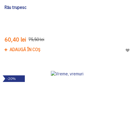
Rău trupesc
60,40 lei
75,50 lei
ADAUGĂ ÎN COȘ
Adau
-20%