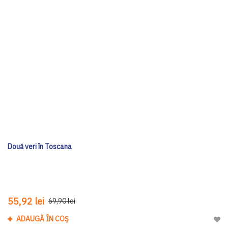
Două veri în Toscana
55,92 lei
69,90 lei
ADAUGĂ ÎN COȘ
Adau