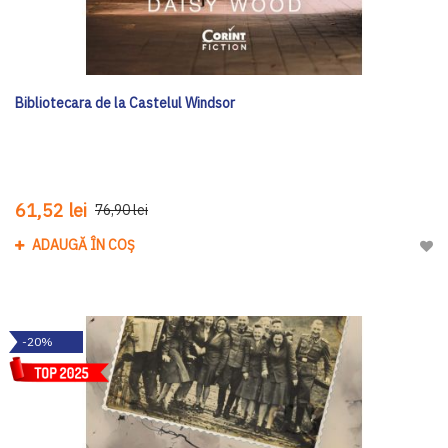
Bibliotecara de la Castelul Windsor
61,52 lei
76,90 lei
ADAUGĂ ÎN COȘ
Adau
-20%