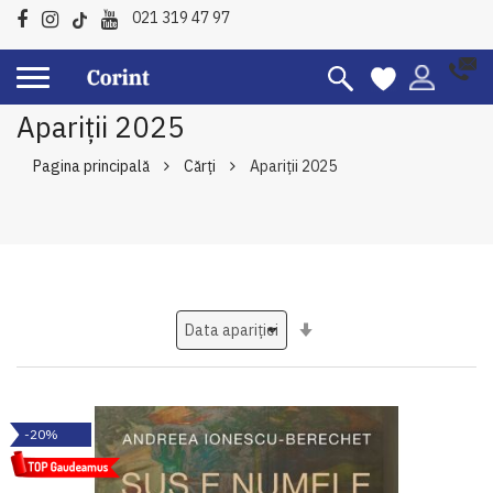
021 319 47 97
Apariții 2025
Pagina principală
Cărți
Apariții 2025
Setati
ascendent
-20%