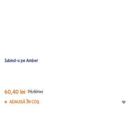
Iubind-o pe Amber
60,40 lei
75,50 lei
ADAUGĂ ÎN COȘ
Adau