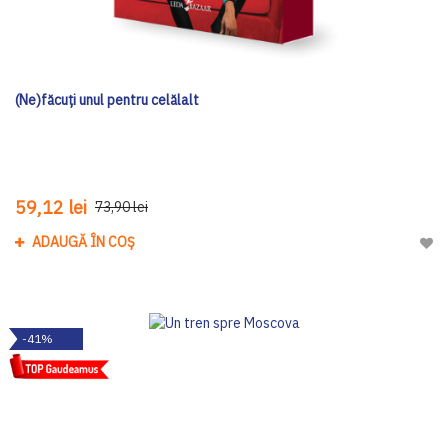
(Ne)făcuți unul pentru celălalt
59,12 lei
73,90 lei
ADAUGĂ ÎN COȘ
Adau
-41%