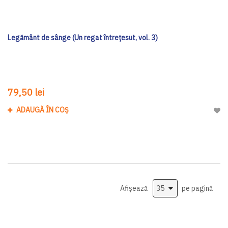
Legământ de sânge (Un regat întrețesut, vol. 3)
79,50 lei
ADAUGĂ ÎN COȘ
Adau
Afișează
pe pagină