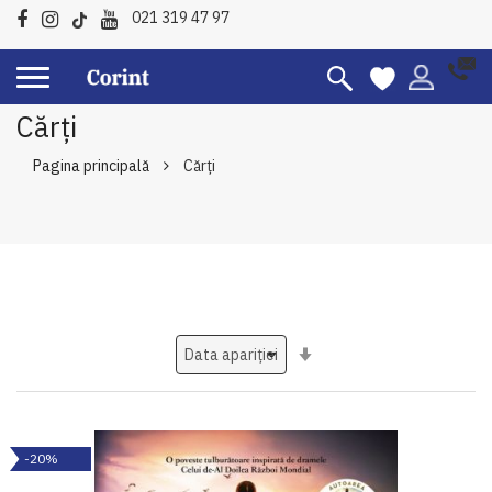
021 319 47 97
Cărți
Pagina principală
Cărți
Setati
ascendent
-20%