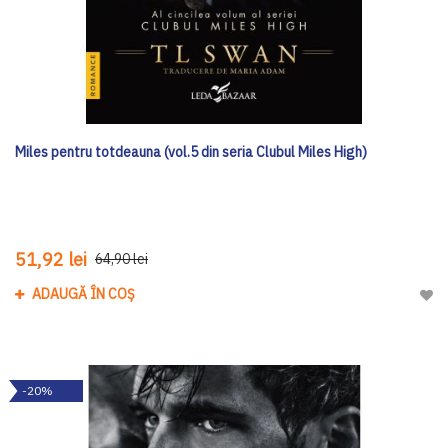
Miles pentru totdeauna (vol.5 din seria Clubul Miles High)
51,92 lei
64,90 lei
ADAUGĂ ÎN COȘ
Adau
-20%