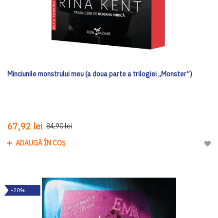
Minciunile monstrului meu (a doua parte a trilogiei „Monster”)
67,92 lei
84,90 lei
ADAUGĂ ÎN COȘ
Adau
-20%