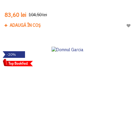
83,60 lei
104,50 lei
ADAUGĂ ÎN COȘ
Adau
-20%