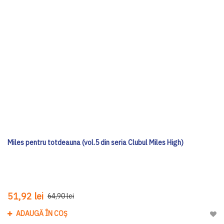
Miles pentru totdeauna (vol.5 din seria Clubul Miles High)
51,92 lei
64,90 lei
ADAUGĂ ÎN COȘ
Adau