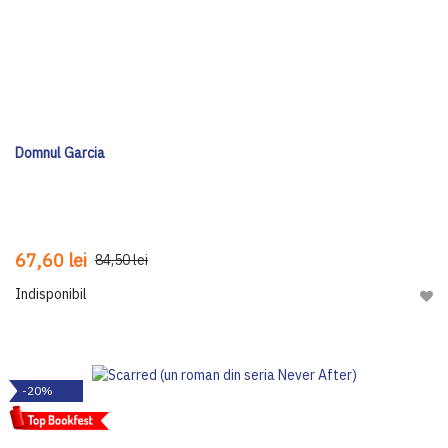
Domnul Garcia
67,60 lei
84,50 lei
Indisponibil
Adau
-20%