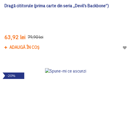
Dragă cititorule (prima carte din seria „Devil’s Backbone”)
63,92 lei
79,90 lei
ADAUGĂ ÎN COȘ
Adau
-20%