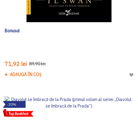
Bonusul
71,92 lei
89,90 lei
ADAUGĂ ÎN COȘ
Adau
-20%