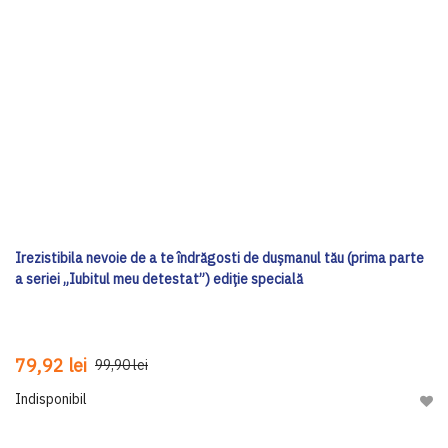
Irezistibila nevoie de a te îndrăgosti de dușmanul tău (prima parte
a seriei „Iubitul meu detestat”) ediţie specială
79,92 lei
99,90 lei
Indisponibil
Adau