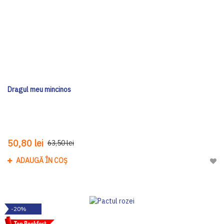
Dragul meu mincinos
50,80 lei
63,50 lei
ADAUGĂ ÎN COȘ
Adau
-20%