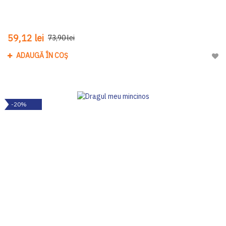
59,12 lei
73,90 lei
ADAUGĂ ÎN COȘ
Adau
-20%