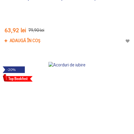
63,92 lei
79,90 lei
ADAUGĂ ÎN COȘ
Adau
-20%