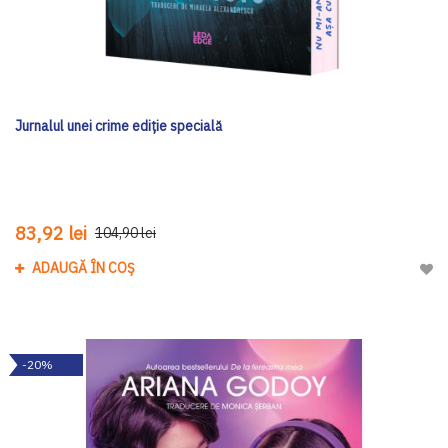
Jurnalul unei crime ediţie specială
83,92 lei
104,90 lei
ADAUGĂ ÎN COȘ
Adau
-20%