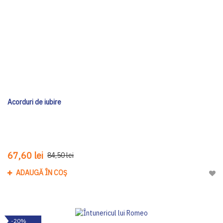
Acorduri de iubire
67,60 lei
84,50 lei
ADAUGĂ ÎN COȘ
Adau
-20%