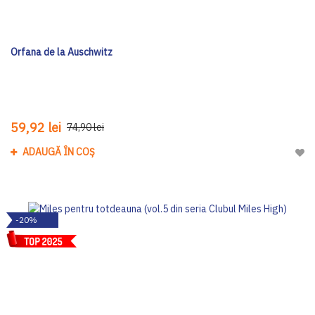
Orfana de la Auschwitz
59,92 lei
74,90 lei
ADAUGĂ ÎN COȘ
Adau
-20%