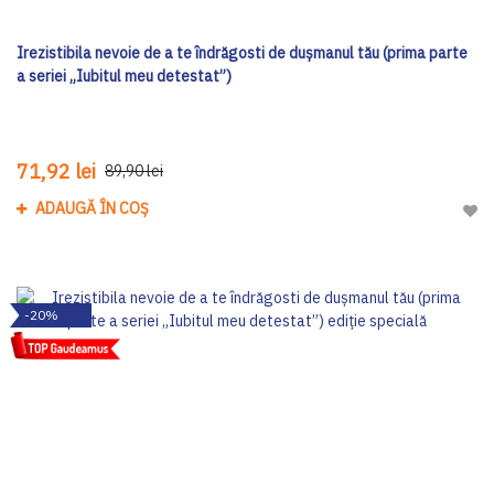
Irezistibila nevoie de a te îndrăgosti de dușmanul tău (prima parte
a seriei „Iubitul meu detestat”)
71,92 lei
89,90 lei
ADAUGĂ ÎN COȘ
Adau
-20%