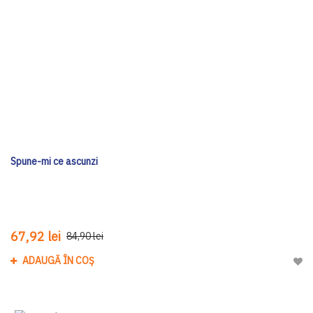
Spune-mi ce ascunzi
67,92 lei
84,90 lei
ADAUGĂ ÎN COȘ
Adau