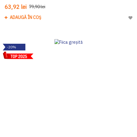
63,92 lei
79,90 lei
ADAUGĂ ÎN COȘ
Adau
-20%