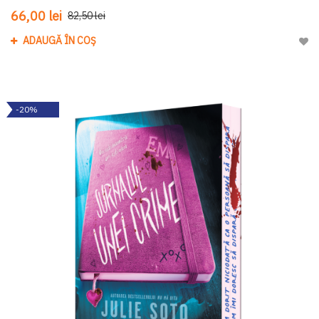
66,00 lei
82,50 lei
ADAUGĂ ÎN COȘ
Adau
-20%