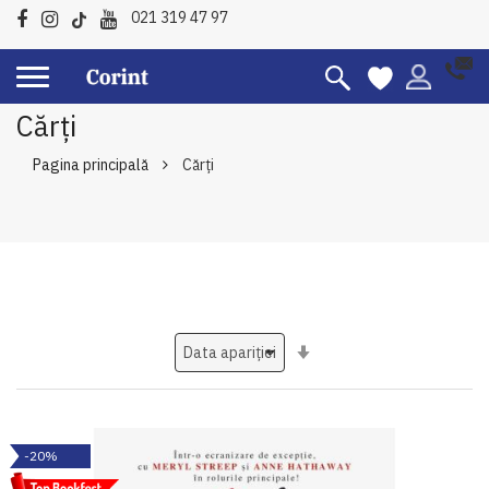
021 319 47 97
Cărți
Pagina principală
Cărți
Setati
ascendent
-20%