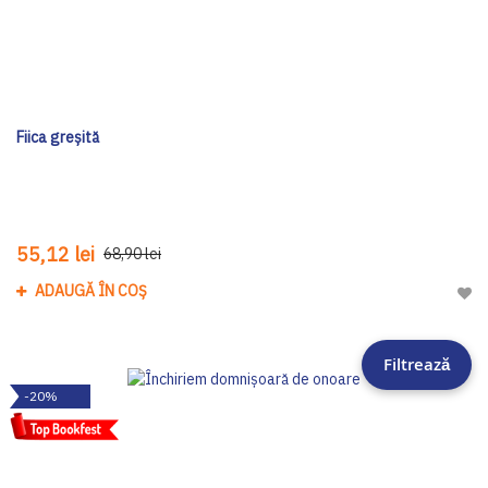
Fiica greșită
55,12 lei
68,90 lei
ADAUGĂ ÎN COȘ
Adau
Filtrează
-20%